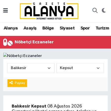
Alanya
İstanbul Nöbetçi Eczaneler
Alanya
Asayiş
Bölge
Siyaset
Spor
Turizm
Asayiş
İstanbul Hava Durumu
Nöbetçi Eczaneler
Bölge
İstanbul Trafik Yoğunluk Haritası
Siyaset
Süper Lig Puan Durumu ve Fikstür
Spor
Tüm Manşetler
Turizm
Son Dakika Haberleri
Paylaş
Ekonomi
Haber Arşivi
Balıkesir
Kepsut
08 Ağustos 2026
Gazipaşa