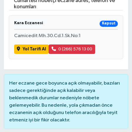
Cumartesi nöbetçi eczane adres, telefon ve
konumları
Kara Eczanesi
Kepsut
Camicedit Mh.30.Cd.1.Sk.No:1
Yol Tarifi Al
0 (266) 576 13 00
Her eczane gece boyunca açık olmayabilir, bazıları
sadece gerektiğinde açık kalabilir veya
beklenmedik durumlar nedeniyle nöbete
gelemeyebilir. Bu nedenle, yola çıkmadan önce
eczanenin açık olduğunu telefon aracılığıyla teyit
etmeniz iyi bir fikir olacaktır.