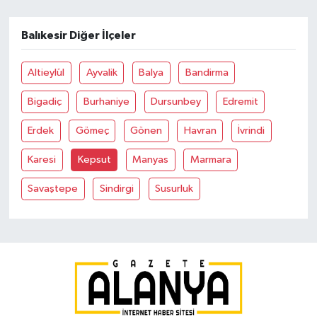
Balıkesir Diğer İlçeler
Altieylül
Ayvalik
Balya
Bandirma
Bigadiç
Burhaniye
Dursunbey
Edremit
Erdek
Gömeç
Gönen
Havran
İvrindi
Karesi
Kepsut
Manyas
Marmara
Savaştepe
Sindirgi
Susurluk