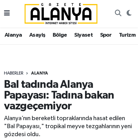
Alanya
İstanbul Nöbetçi Eczaneler
Alanya
Asayiş
Bölge
Siyaset
Spor
Turizm
Asayiş
İstanbul Hava Durumu
Bölge
İstanbul Trafik Yoğunluk Haritası
Siyaset
Süper Lig Puan Durumu ve Fikstür
HABERLER
ALANYA
Bal tadında Alanya
Spor
Tüm Manşetler
Papayası: Tadına bakan
Turizm
Son Dakika Haberleri
vazgeçemiyor
Ekonomi
Haber Arşivi
Alanya’nın bereketli topraklarında hasat edilen
"Bal Papayası," tropikal meyve tezgahlarının yeni
Gazipaşa
gözdesi oldu.