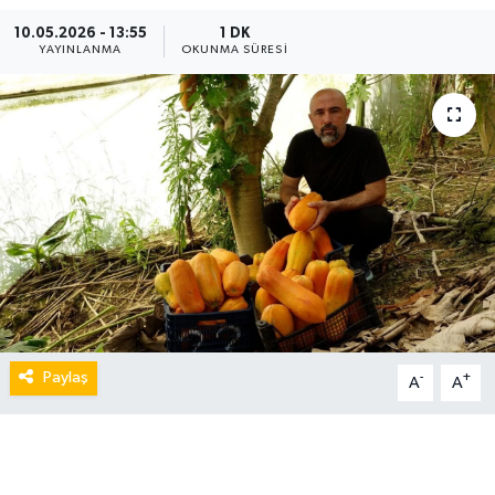
10.05.2026 - 13:55
1 DK
YAYINLANMA
OKUNMA SÜRESI
Paylaş
-
+
A
A