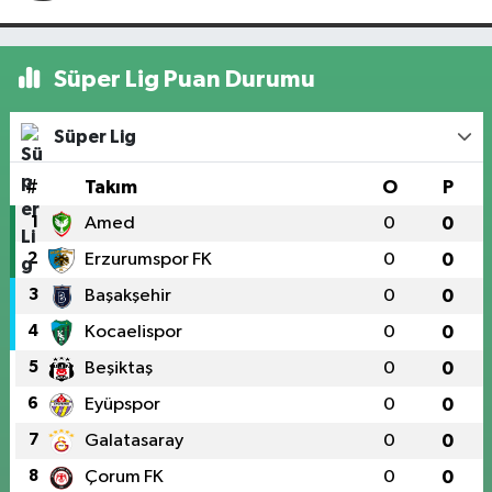
Süper Lig Puan Durumu
Süper Lig
#
Takım
O
P
1
Amed
0
0
2
Erzurumspor FK
0
0
3
Başakşehir
0
0
4
Kocaelispor
0
0
5
Beşiktaş
0
0
6
Eyüpspor
0
0
7
Galatasaray
0
0
8
Çorum FK
0
0