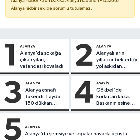
Alanya Haber - Son Dakika Alanya Haberleri - Gazete
Alanya hiçbir şekilde sorumlu tutulamaz.
1
2
ALANYA
ALANYA
Alanya’da sokağa
Alanyalıların
çıkan yılan,
yıllardır beklediği
vatandaşı kovaladı
yol askıdan
döndü
3
4
ALANYA
ASAYIŞ
Alanya esnafı
Gökbel'de
tükendi: 1 ayda
korkutan kaza:
150 dükkan
Başkanın eşine
kapandı
motosiklet çarptı
5
ALANYA
Alanya’da şemsiye ve sopalar havada uçuştu