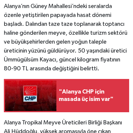
Alanya’nın Güney Mahallesi’ndeki seralarda
özenle yetiştirilen papayada hasat dönemi
başladı. Dalından taze taze toplanarak toptancı
haline gönderilen meyve, özellikle turizm sektörü
ve büyükşehirlerden gelen yoğun taleple
üreticinin yüzünü güldürüyor. 50 yaşındaki üretici
Ümmügülsüm Kayacı, güncel kilogram fiyatının
80-90 TL arasında değiştiğini belirtti.
"Alanya CHP için
masada üç isim var"
Alanya Tropikal Meyve Üreticileri Birliği Başkanı
Ali Hüddoğlu, yüksek aromasıyla öne çıkan