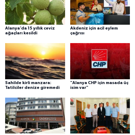
Alanya’da 15 yıllık ceviz
Akdeniz için acil eylem
ağaçları kesildi
çağrısı
Sahilde kirli manzara:
"Alanya CHP için masada üç
Tatilciler denize giremedi
isim var"