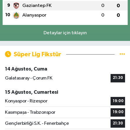
9
Gaziantep FK
0
0
10
Alanyaspor
0
0
Detaylar için tıklayın
Süper Lig Fikstür
14 Ağustos, Cuma
Galatasaray - Çorum FK
21:30
15 Ağustos, Cumartesi
Konyaspor - Rizespor
19:00
Kasımpaşa - Trabzonspor
19:00
Gençlerbirliği S.K. - Fenerbahçe
21:30