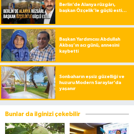
Berlin’de Alanya rüzgârı,
başkan Özçelik’le güçlü esti…
Başkan Yardımcısı Abdullah
Akbaş’ın acı günü, annesini
kaybetti
Sonbaharın eşsiz güzelliği ve
huzuru Modern Saraylar’da
yaşanır
Bunlar da ilginizi çekebilir