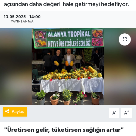
açısından daha değerli hale getirmeyi hedefliyor.
13.05.2025 - 14:00
YAYINLANMA
Paylaş
-
+
A
A
"Üretirsen gelir, tüketirsen sağlığın artar"