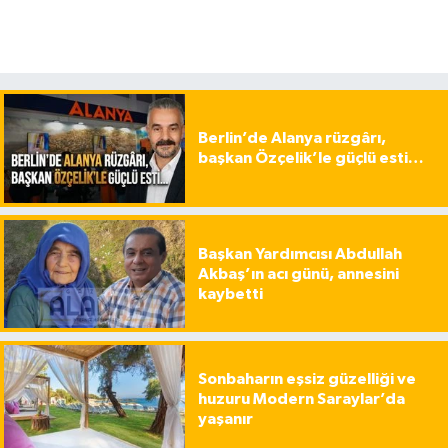
Berlin’de Alanya rüzgârı,
başkan Özçelik’le güçlü esti…
Başkan Yardımcısı Abdullah
Akbaş’ın acı günü, annesini
kaybetti
Sonbaharın eşsiz güzelliği ve
huzuru Modern Saraylar’da
yaşanır