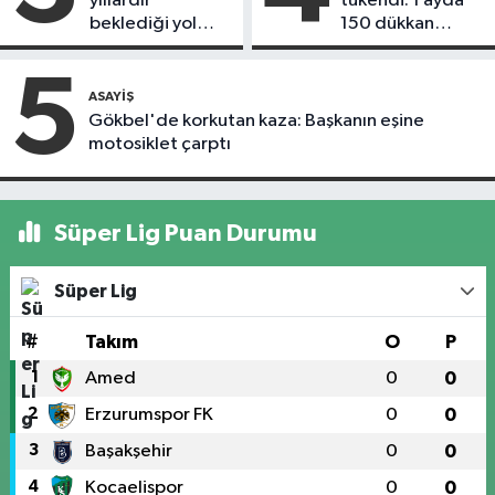
yıllardır
tükendi: 1 ayda
beklediği yol
150 dükkan
askıdan döndü
kapandı
5
ASAYIŞ
Gökbel'de korkutan kaza: Başkanın eşine
motosiklet çarptı
Süper Lig Puan Durumu
Süper Lig
#
Takım
O
P
1
Amed
0
0
2
Erzurumspor FK
0
0
3
Başakşehir
0
0
4
Kocaelispor
0
0