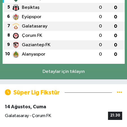
5
Beşiktaş
0
0
6
Eyüpspor
0
0
7
Galatasaray
0
0
8
Çorum FK
0
0
9
Gaziantep FK
0
0
10
Alanyaspor
0
0
Detaylar için tıklayın
Süper Lig Fikstür
14 Ağustos, Cuma
Galatasaray - Çorum FK
21:30