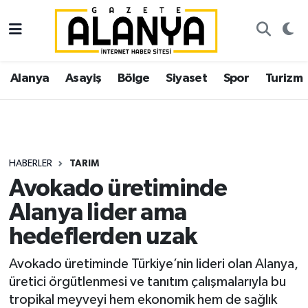
Alanya
İstanbul Nöbetçi Eczaneler
Alanya
Asayiş
Bölge
Siyaset
Spor
Turizm
Asayiş
İstanbul Hava Durumu
Bölge
İstanbul Trafik Yoğunluk Haritası
Siyaset
Süper Lig Puan Durumu ve Fikstür
HABERLER
TARIM
Avokado üretiminde
Spor
Tüm Manşetler
Alanya lider ama
Turizm
Son Dakika Haberleri
hedeflerden uzak
Ekonomi
Haber Arşivi
Avokado üretiminde Türkiye’nin lideri olan Alanya,
üretici örgütlenmesi ve tanıtım çalışmalarıyla bu
Gazipaşa
tropikal meyveyi hem ekonomik hem de sağlık