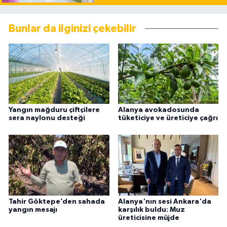
Bunlar da ilginizi çekebilir
Yangın mağduru çiftçilere
Alanya avokadosunda
sera naylonu desteği
tüketiciye ve üreticiye çağrı
Tahir Göktepe’den sahada
Alanya'nın sesi Ankara'da
yangın mesajı
karşılık buldu: Muz
üreticisine müjde