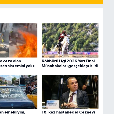
ra ceza alan
Kökbörü Ligi 2026 Yarı Final
 ses sistemini yaktı
Müsabakaları gerçekleştirildi
en emekliyim,
18. kez hastanede! Cezaevi