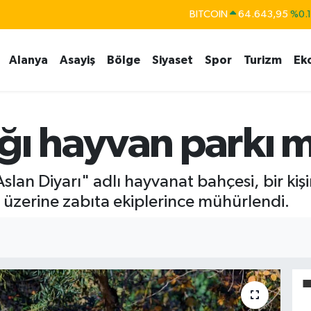
BITCOIN
64.643,95
%0.
DOLAR
47,6704
%
Alanya
Asayiş
Bölge
Siyaset
Spor
Turizm
Ek
EURO
55,0406
%-0.
STERLİN
64,2143
%
GRAM ALTIN
6500.87
%0.
ığı hayvan parkı 
BİST100
13.799
%7
an Diyarı" adlı hayvanat bahçesi, bir kişin
 üzerine zabıta ekiplerince mühürlendi.