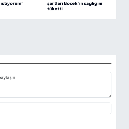
istiyorum”
şartları Böcek’in sağlığını
tüketti