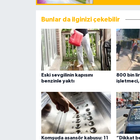
Bunlar da ilginizi çekebilir
Eski sevgilinin kapısını
800 bin li
benzinle yaktı
işletmeci,
Komşuda asansör kabusu: 11
“Dikkat b