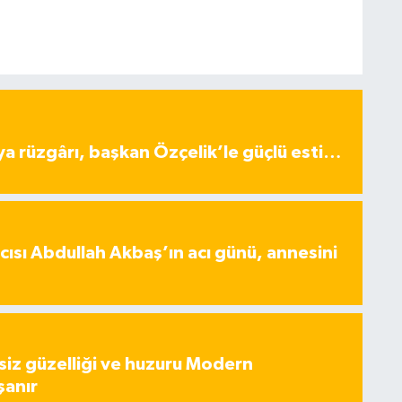
ya rüzgârı, başkan Özçelik’le güçlü esti…
ısı Abdullah Akbaş’ın acı günü, annesini
iz güzelliği ve huzuru Modern
şanır