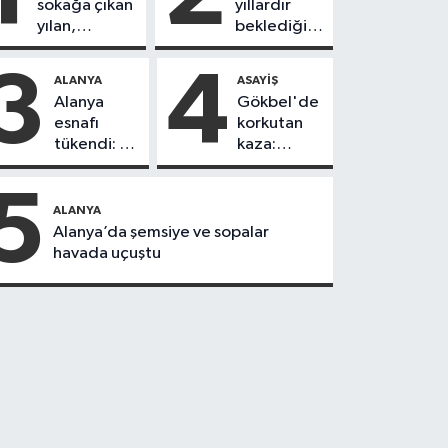
sokağa çıkan
yıllardır
yılan,
beklediği
vatandaşı
yol askıdan
kovaladı
döndü
3
4
ALANYA
ASAYIŞ
Alanya
Gökbel'de
esnafı
korkutan
tükendi: 1
kaza:
ayda 150
Başkanın
dükkan
eşine
5
kapandı
motosiklet
ALANYA
çarptı
Alanya’da şemsiye ve sopalar
havada uçuştu