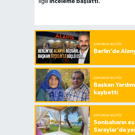
ilgili
inceleme başlattı
.
EDITÖRÜN SEÇTIĞI
Berlin’de Alan
EDITÖRÜN SEÇTIĞI
Başkan Yardımc
kaybetti
EDITÖRÜN SEÇTIĞI
Sonbaharın eşs
Saraylar’da ya