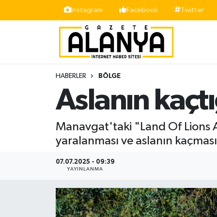
İnstagram
Facebook
Twitter
Alanya
İstanbul Nöbetçi Eczaneler
Asayiş
İstanbul Hava Durumu
HABERLER
BÖLGE
Bölge
İstanbul Trafik Yoğunluk Haritası
Aslanın kaçt
Siyaset
Süper Lig Puan Durumu ve Fikstür
Manavgat'taki "Land Of Lions Asl
Spor
Tüm Manşetler
yaralanması ve aslanın kaçması
Turizm
Son Dakika Haberleri
07.07.2025 - 09:39
YAYINLANMA
Ekonomi
Haber Arşivi
Gazipaşa