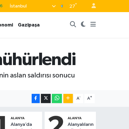
°
16
İstanbul
27
0
onomi
Gazipaşa
08
0
12
mühürlendi
0
in aslan saldırısı sonucu
-
+
A
A
1
2
ALANYA
ALANYA
Alanya’da
Alanyalıların