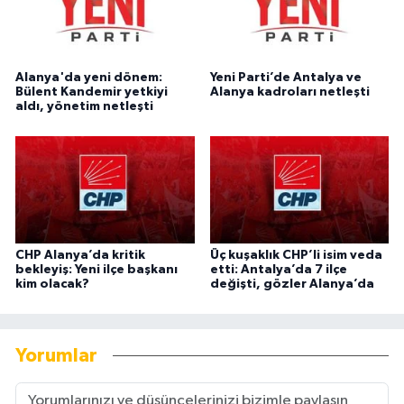
Alanya'da yeni dönem:
Yeni Parti’de Antalya ve
Bülent Kandemir yetkiyi
Alanya kadroları netleşti
aldı, yönetim netleşti
CHP Alanya’da kritik
Üç kuşaklık CHP’li isim veda
bekleyiş: Yeni ilçe başkanı
etti: Antalya’da 7 ilçe
kim olacak?
değişti, gözler Alanya’da
Yorumlar