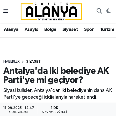
Alanya
İstanbul Nöbetçi Eczaneler
Alanya
Asayiş
Bölge
Siyaset
Spor
Turizm
Asayiş
İstanbul Hava Durumu
Bölge
İstanbul Trafik Yoğunluk Haritası
Siyaset
Süper Lig Puan Durumu ve Fikstür
HABERLER
SIYASET
Antalya'da iki belediye AK
Spor
Tüm Manşetler
Parti'ye mi geçiyor?
Turizm
Son Dakika Haberleri
Siyasi kulisler, Antalya'dan iki belediyenin daha AK
Parti'ye geçeceği iddialarıyla hareketlendi.
Ekonomi
Haber Arşivi
11.09.2025 - 12:47
1 DK
Gazipaşa
YAYINLANMA
OKUNMA SÜRESI