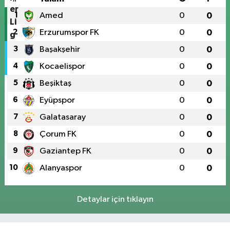
1
Amed
0
0
2
Erzurumspor FK
0
0
3
Başakşehir
0
0
4
Kocaelispor
0
0
5
Beşiktaş
0
0
6
Eyüpspor
0
0
7
Galatasaray
0
0
8
Çorum FK
0
0
9
Gaziantep FK
0
0
10
Alanyaspor
0
0
Detaylar için tıklayın