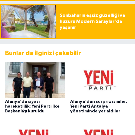
Sonbaharın eşsiz güzelliği ve
huzuru Modern Saraylar’da
yaşanır
Bunlar da ilginizi çekebilir
Alanya'da siyasi
Alanya'dan sürpriz isimler:
hareketlilik: Yeni Parti İlçe
Yeni Parti Antalya
Başkanlığı kuruldu
yönetiminde yer aldılar