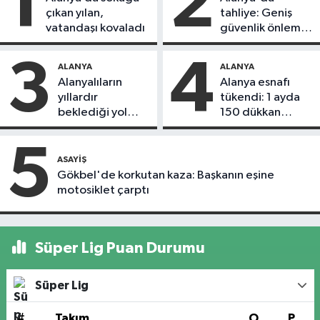
1
2
çıkan yılan,
tahliye: Geniş
vatandaşı kovaladı
güvenlik önlemi
alındı
3
4
ALANYA
ALANYA
Alanyalıların
Alanya esnafı
yıllardır
tükendi: 1 ayda
beklediği yol
150 dükkan
askıdan döndü
kapandı
5
ASAYIŞ
Gökbel'de korkutan kaza: Başkanın eşine
motosiklet çarptı
Süper Lig Puan Durumu
Süper Lig
#
Takım
O
P