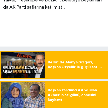
Yalvaç, Yeşiltepe ve Bozkurt belediye başkanları
da AK Parti saflarına katılmıştı.
Berlin’de Alanya rüzgârı,
başkan Özçelik’le güçlü esti…
Başkan Yardımcısı Abdullah
Akbaş’ın acı günü, annesini
kaybetti