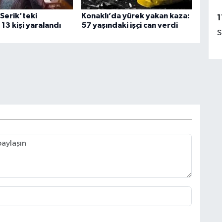
Serik'teki
Konaklı’da yürek yakan kaza:
1
13 kişi yaralandı
57 yaşındaki işçi can verdi
S