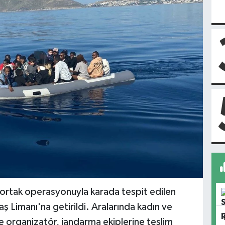
n ortak operasyonuyla karada tespit edilen
ş Limanı'na getirildi. Aralarında kadın ve
 organizatör, jandarma ekiplerine teslim