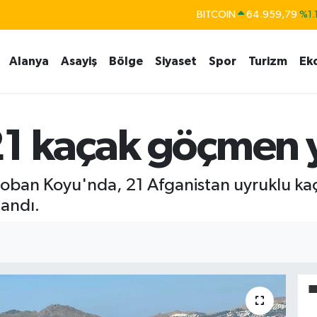
BITCOIN
64.959,79
%1.
DOLAR
47,7436
%0.1
Alanya
Asayiş
Bölge
Siyaset
Spor
Turizm
Ek
EURO
55,2510
%0.3
STERLİN
64,4811
%0.3
GRAM ALTIN
6660.55
%0.0
21 kaçak göçmen 
BİST100
13.779
%-1
ı Çoban Koyu'nda, 21 Afganistan uyruklu k
landı.