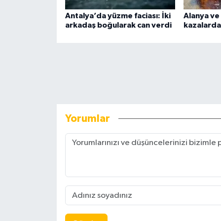
Antalya’da yüzme faciası: İki
Alanya ve 
arkadaş boğularak can verdi
kazalarda 
Yorumlar