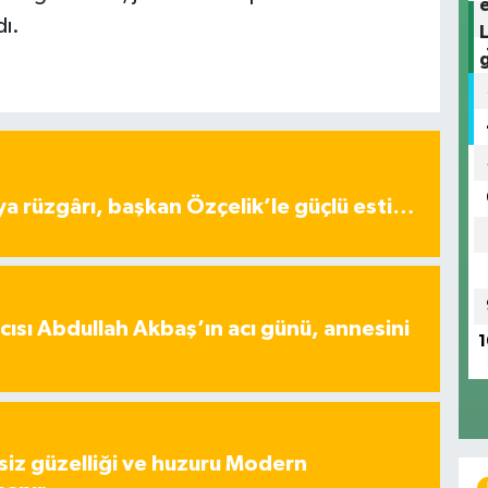
dı.
ya rüzgârı, başkan Özçelik’le güçlü esti…
ısı Abdullah Akbaş’ın acı günü, annesini
1
iz güzelliği ve huzuru Modern