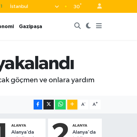
°
İstanbul
11
30
8
onomi
Gazipaşa
2
8
3
yakalandı
4
açak göçmen ve onlara yardım
-
+
A
A
1
2
ALANYA
ALANYA
Alanya’da
Alanya'da