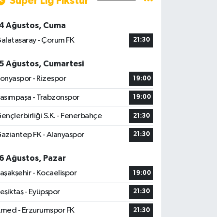
Süper Lig Fikstür
4 Ağustos, Cuma
alatasaray - Çorum FK
21:30
5 Ağustos, Cumartesi
onyaspor - Rizespor
19:00
asımpaşa - Trabzonspor
19:00
ençlerbirliği S.K. - Fenerbahçe
21:30
aziantep FK - Alanyaspor
21:30
6 Ağustos, Pazar
aşakşehir - Kocaelispor
19:00
eşiktaş - Eyüpspor
21:30
med - Erzurumspor FK
21:30