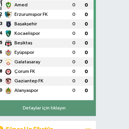
1
Amed
0
0
2
Erzurumspor FK
0
0
3
Başakşehir
0
0
4
Kocaelispor
0
0
5
Beşiktaş
0
0
6
Eyüpspor
0
0
7
Galatasaray
0
0
8
Çorum FK
0
0
9
Gaziantep FK
0
0
0
Alanyaspor
0
0
Detaylar için tıklayın