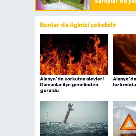
Saraylar’da ya
Bunlar da ilginizi çekebilir
Alanya'da korkutan alevler!
Alanya'da
Dumanlar ilçe genelinden
hızlı müd
görüldü