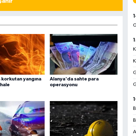
şanır
1
G
1
K
K
G
 korkutan yangına
Alanya'da sahte para
G
ahale
operasyonu
1
B
B
A