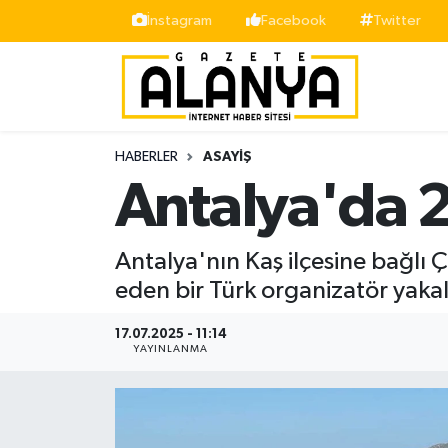
İnstagram
Facebook
Twitter
Alanya
İstanbul Nöbetçi Eczaneler
Asayiş
İstanbul Hava Durumu
HABERLER
ASAYIŞ
Bölge
İstanbul Trafik Yoğunluk Haritası
Antalya'da 
Siyaset
Süper Lig Puan Durumu ve Fikstür
Antalya'nın Kaş ilçesine bağl
Spor
Tüm Manşetler
eden bir Türk organizatör yaka
Turizm
Son Dakika Haberleri
17.07.2025 - 11:14
YAYINLANMA
Ekonomi
Haber Arşivi
Gazipaşa