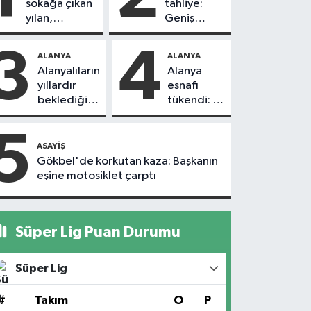
sokağa çıkan
tahliye:
yılan,
Geniş
vatandaşı
güvenlik
kovaladı
önlemi
3
4
ALANYA
ALANYA
alındı
Alanyalıların
Alanya
yıllardır
esnafı
beklediği
tükendi: 1
yol askıdan
ayda 150
döndü
dükkan
5
kapandı
ASAYIŞ
Gökbel'de korkutan kaza: Başkanın
eşine motosiklet çarptı
Süper Lig Puan Durumu
Süper Lig
#
Takım
O
P