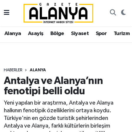
Alanya
İstanbul Nöbetçi Eczaneler
Alanya
Asayiş
Bölge
Siyaset
Spor
Turizm
Asayiş
İstanbul Hava Durumu
Bölge
İstanbul Trafik Yoğunluk Haritası
Siyaset
Süper Lig Puan Durumu ve Fikstür
HABERLER
ALANYA
Antalya ve Alanya’nın
Spor
Tüm Manşetler
fenotipi belli oldu
Turizm
Son Dakika Haberleri
Yeni yapılan bir araştırma, Antalya ve Alanya
halkının fenotipik özelliklerini ortaya koydu.
Ekonomi
Haber Arşivi
Türkiye'nin en gözde turistik şehirlerinden
Antalya ve Alanya, farklı kültürlerin birleşim
Gazipaşa