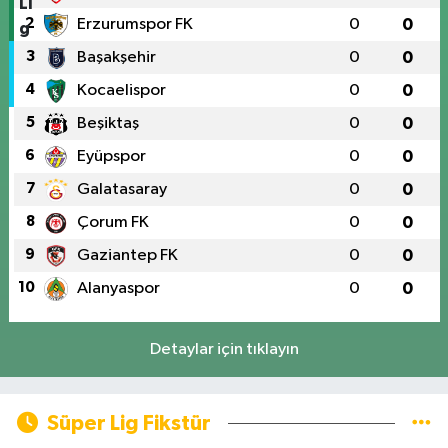
2
Erzurumspor FK
0
0
3
Başakşehir
0
0
4
Kocaelispor
0
0
5
Beşiktaş
0
0
6
Eyüpspor
0
0
7
Galatasaray
0
0
8
Çorum FK
0
0
9
Gaziantep FK
0
0
10
Alanyaspor
0
0
Detaylar için tıklayın
Süper Lig Fikstür