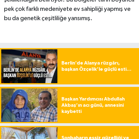
pek çok farklı medeniyete ev sahipliği yapmış ve
bu da genetik çeşitliliğe yansımış.
Berlin’de Alanya rüzgârı,
başkan Özçelik’le güçlü esti…
Başkan Yardımcısı Abdullah
Akbaş’ın acı günü, annesini
kaybetti
Sonbaharın eşsiz güzelliği ve