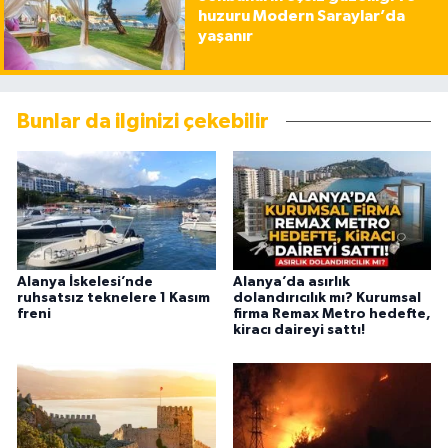
huzuru Modern Saraylar’da
yaşanır
Bunlar da ilginizi çekebilir
Alanya İskelesi’nde
Alanya’da asırlık
ruhsatsız teknelere 1 Kasım
dolandırıcılık mı? Kurumsal
freni
firma Remax Metro hedefte,
kiracı daireyi sattı!