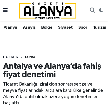
Alanya
İstanbul Nöbetçi Eczaneler
Alanya
Asayiş
Bölge
Siyaset
Spor
Turizm
Asayiş
İstanbul Hava Durumu
Bölge
İstanbul Trafik Yoğunluk Haritası
Siyaset
Süper Lig Puan Durumu ve Fikstür
HABERLER
TARIM
Antalya ve Alanya’da fahiş
Spor
Tüm Manşetler
fiyat denetimi
Turizm
Son Dakika Haberleri
Ticaret Bakanlığı, zirai don sonrası sebze ve
meyve fiyatlarındaki artışlara karşı ülke genelinde
Ekonomi
Haber Arşivi
Alanya'da dahil olmak üzere yoğun denetimler
başlattı.
Gazipaşa