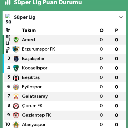
Süper Lig Puan Durumu
Süper Lig
#
Takım
O
P
1
Amed
0
0
2
Erzurumspor FK
0
0
3
Başakşehir
0
0
4
Kocaelispor
0
0
5
Beşiktaş
0
0
6
Eyüpspor
0
0
7
Galatasaray
0
0
8
Çorum FK
0
0
9
Gaziantep FK
0
0
10
Alanyaspor
0
0