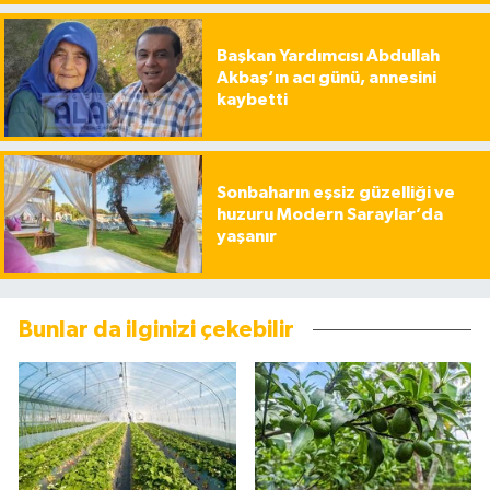
Başkan Yardımcısı Abdullah
Akbaş’ın acı günü, annesini
kaybetti
Sonbaharın eşsiz güzelliği ve
huzuru Modern Saraylar’da
yaşanır
Bunlar da ilginizi çekebilir