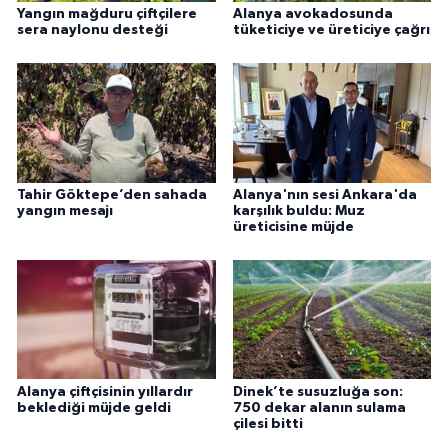
Yangın mağduru çiftçilere
Alanya avokadosunda
sera naylonu desteği
tüketiciye ve üreticiye çağrı
Tahir Göktepe’den sahada
Alanya'nın sesi Ankara'da
yangın mesajı
karşılık buldu: Muz
üreticisine müjde
Alanya çiftçisinin yıllardır
Dinek’te susuzluğa son:
beklediği müjde geldi
750 dekar alanın sulama
çilesi bitti