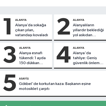
1
2
ALANYA
ALANYA
Alanya’da sokağa
Alanyalıların
çıkan yılan,
yıllardır beklediği
vatandaşı kovaladı
yol askıdan
döndü
3
4
ALANYA
ALANYA
Alanya esnafı
Alanya'da
tükendi: 1 ayda
tahliye: Geniş
150 dükkan
güvenlik önlemi
kapandı
alındı
5
ASAYIŞ
Gökbel'de korkutan kaza: Başkanın eşine
motosiklet çarptı