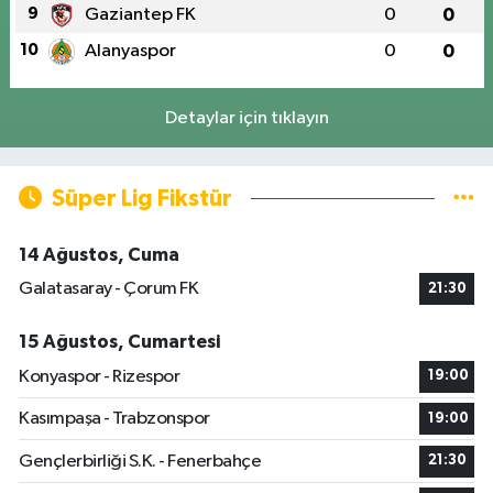
9
Gaziantep FK
0
0
10
Alanyaspor
0
0
Detaylar için tıklayın
Süper Lig Fikstür
14 Ağustos, Cuma
Galatasaray - Çorum FK
21:30
15 Ağustos, Cumartesi
Konyaspor - Rizespor
19:00
Kasımpaşa - Trabzonspor
19:00
Gençlerbirliği S.K. - Fenerbahçe
21:30