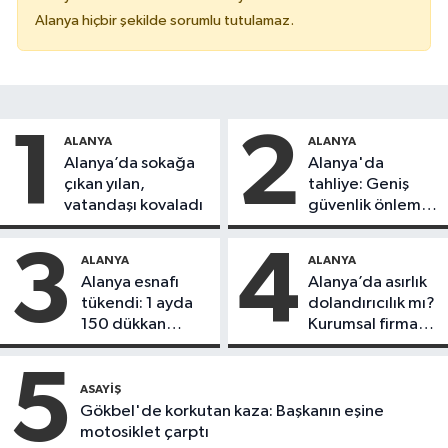
Alanya hiçbir şekilde sorumlu tutulamaz.
1
2
ALANYA
ALANYA
Alanya’da sokağa
Alanya'da
çıkan yılan,
tahliye: Geniş
vatandaşı kovaladı
güvenlik önlemi
alındı
3
4
ALANYA
ALANYA
Alanya esnafı
Alanya’da asırlık
tükendi: 1 ayda
dolandırıcılık mı?
150 dükkan
Kurumsal firma
kapandı
Remax Metro
hedefte, kiracı
5
daireyi sattı!
ASAYIŞ
Gökbel'de korkutan kaza: Başkanın eşine
motosiklet çarptı