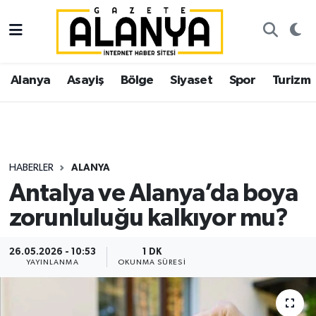
Alanya
İstanbul Nöbetçi Eczaneler
Alanya
Asayiş
Bölge
Siyaset
Spor
Turizm
Asayiş
İstanbul Hava Durumu
Bölge
İstanbul Trafik Yoğunluk Haritası
Siyaset
Süper Lig Puan Durumu ve Fikstür
HABERLER
ALANYA
Antalya ve Alanya’da boya
Spor
Tüm Manşetler
zorunluluğu kalkıyor mu?
Turizm
Son Dakika Haberleri
26.05.2026 - 10:53
1 DK
YAYINLANMA
OKUNMA SÜRESI
Ekonomi
Haber Arşivi
Gazipaşa