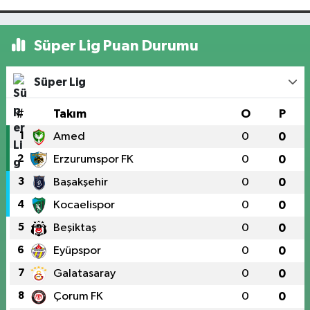
Süper Lig Puan Durumu
Süper Lig
#
Takım
O
P
1
Amed
0
0
2
Erzurumspor FK
0
0
3
Başakşehir
0
0
4
Kocaelispor
0
0
5
Beşiktaş
0
0
6
Eyüpspor
0
0
7
Galatasaray
0
0
8
Çorum FK
0
0