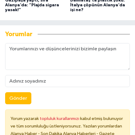
Gazipaşa yaptı, sıra
Damlataş'ta plastik şoku:
Alanya’da: “Plajda sigara
İtalya çöpünün Alanya’da
yasak!”
işi ne?
Yorumlar
Gönder
Yorum yazarak
topluluk kurallarımızı
kabul etmiş bulunuyor
ve tüm sorumluluğu üstleniyorsunuz. Yazılan yorumlardan
Alanya Haber - Son Dakika Alanya Haberleri - Gazete