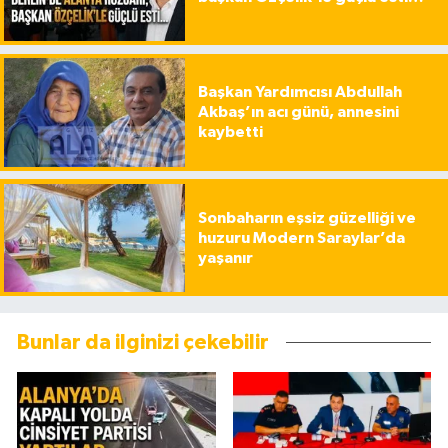
Başkan Yardımcısı Abdullah
Akbaş’ın acı günü, annesini
kaybetti
Sonbaharın eşsiz güzelliği ve
huzuru Modern Saraylar’da
yaşanır
Bunlar da ilginizi çekebilir