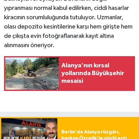
yıpranması normal kabul edilirken, ciddi hasarlar
kiracının sorumluluğunda tutuluyor. Uzmanlar,
olası depozito kesintilerine karşı hem girişte hem
de çıkışta evin fotoğraflanarak kayıt altına
alınmasını öneriyor.
Alanya'nın kırsal
yollarında Büyükşehir
mesaisi
Berlin’de Alanya rüzgârı,
başkan Özçelik’le güçlü esti…