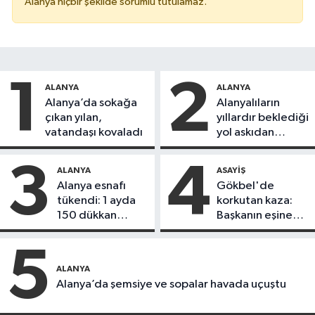
Alanya hiçbir şekilde sorumlu tutulamaz.
1
2
ALANYA
ALANYA
Alanya’da sokağa
Alanyalıların
çıkan yılan,
yıllardır beklediği
vatandaşı kovaladı
yol askıdan
döndü
3
4
ALANYA
ASAYIŞ
Alanya esnafı
Gökbel'de
tükendi: 1 ayda
korkutan kaza:
150 dükkan
Başkanın eşine
kapandı
motosiklet çarptı
5
ALANYA
Alanya’da şemsiye ve sopalar havada uçuştu