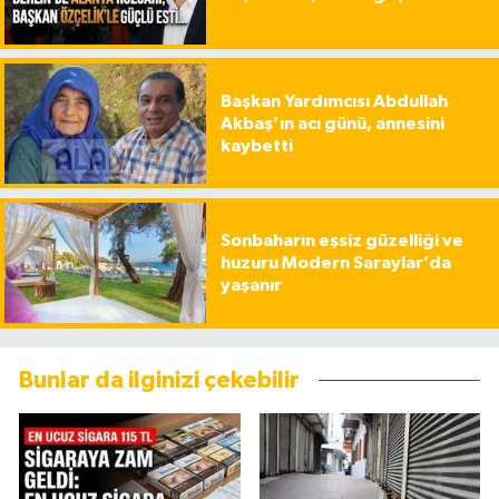
Başkan Yardımcısı Abdullah
Akbaş’ın acı günü, annesini
kaybetti
Sonbaharın eşsiz güzelliği ve
huzuru Modern Saraylar’da
yaşanır
Bunlar da ilginizi çekebilir