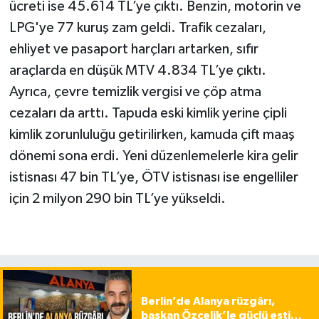
ücreti ise 45.614 TL’ye çıktı. Benzin, motorin ve
LPG'ye 77 kuruş zam geldi. Trafik cezaları,
ehliyet ve pasaport harçları artarken, sıfır
araçlarda en düşük MTV 4.834 TL’ye çıktı.
Ayrıca, çevre temizlik vergisi ve çöp atma
cezaları da arttı. Tapuda eski kimlik yerine çipli
kimlik zorunluluğu getirilirken, kamuda çift maaş
dönemi sona erdi. Yeni düzenlemelerle kira gelir
istisnası 47 bin TL’ye, ÖTV istisnası ise engelliler
için 2 milyon 290 bin TL’ye yükseldi.
Berlin’de Alanya rüzgârı,
başkan Özçelik’le güçlü esti…