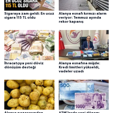
Sigaraya zam geldi: En ucuz
Alanya esnafı kırmızı alarm
sigara 115 TL oldu
veriyor: Temmuz ayında
rekor kapanış
İhracatçıya yeni döviz
Alanya esnafına müjde:
dönüşüm desteği
Kredi limitleri yükseldi,
vadeler uzadı
Alanya pazarcısından
ATM’lerde yeni dönem: