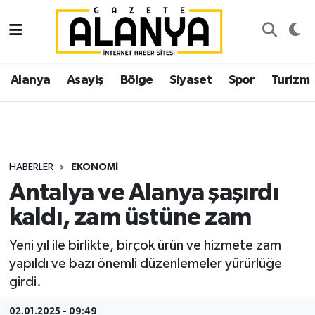
Alanya
İstanbul Nöbetçi Eczaneler
Alanya
Asayiş
Bölge
Siyaset
Spor
Turizm
Asayiş
İstanbul Hava Durumu
Bölge
İstanbul Trafik Yoğunluk Haritası
Siyaset
Süper Lig Puan Durumu ve Fikstür
HABERLER
EKONOMI
Antalya ve Alanya şaşırdı
Spor
Tüm Manşetler
kaldı, zam üstüne zam
Turizm
Son Dakika Haberleri
Yeni yıl ile birlikte, birçok ürün ve hizmete zam
yapıldı ve bazı önemli düzenlemeler yürürlüğe
Ekonomi
Haber Arşivi
girdi.
Gazipaşa
02.01.2025 - 09:49