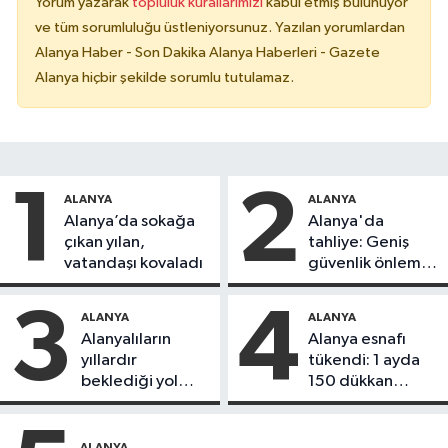
Yorum yazarak
topluluk kurallarımızı
kabul etmiş bulunuyor
ve tüm sorumluluğu üstleniyorsunuz. Yazılan yorumlardan
Alanya Haber - Son Dakika Alanya Haberleri - Gazete
Alanya hiçbir şekilde sorumlu tutulamaz.
1
2
ALANYA
ALANYA
Alanya’da sokağa
Alanya'da
çıkan yılan,
tahliye: Geniş
vatandaşı kovaladı
güvenlik önlemi
alındı
3
4
ALANYA
ALANYA
Alanyalıların
Alanya esnafı
yıllardır
tükendi: 1 ayda
beklediği yol
150 dükkan
askıdan döndü
kapandı
ALANYA