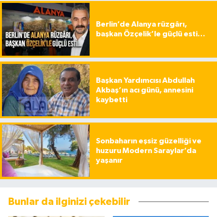
Berlin’de Alanya rüzgârı,
başkan Özçelik’le güçlü esti…
Başkan Yardımcısı Abdullah
Akbaş’ın acı günü, annesini
kaybetti
Sonbaharın eşsiz güzelliği ve
huzuru Modern Saraylar’da
yaşanır
Bunlar da ilginizi çekebilir