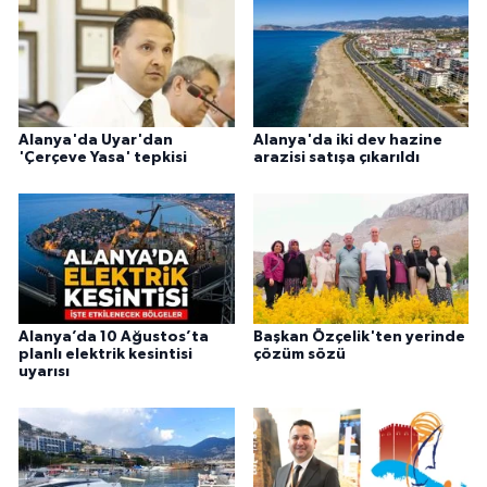
Alanya'da Uyar'dan
Alanya'da iki dev hazine
'Çerçeve Yasa' tepkisi
arazisi satışa çıkarıldı
Alanya’da 10 Ağustos’ta
Başkan Özçelik'ten yerinde
planlı elektrik kesintisi
çözüm sözü
uyarısı