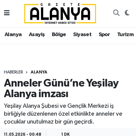
Alanya
İstanbul Nöbetçi Eczaneler
Alanya
Asayiş
Bölge
Siyaset
Spor
Turizm
Asayiş
İstanbul Hava Durumu
Bölge
İstanbul Trafik Yoğunluk Haritası
Siyaset
Süper Lig Puan Durumu ve Fikstür
HABERLER
ALANYA
Anneler Günü’ne Yeşilay
Spor
Tüm Manşetler
Alanya imzası
Turizm
Son Dakika Haberleri
Yeşilay Alanya Şubesi ve Gençlik Merkezi iş
birliğiyle düzenlenen özel etkinlikte anneler ve
Ekonomi
Haber Arşivi
çocuklar unutulmaz bir gün geçirdi.
Gazipaşa
11.05.2026 - 00:48
1 DK