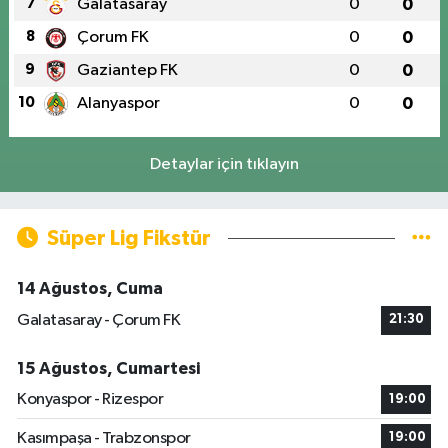
7
Galatasaray
0
0
8
Çorum FK
0
0
9
Gaziantep FK
0
0
10
Alanyaspor
0
0
Detaylar için tıklayın
Süper Lig Fikstür
14 Ağustos, Cuma
Galatasaray - Çorum FK
21:30
15 Ağustos, Cumartesi
Konyaspor - Rizespor
19:00
Kasımpaşa - Trabzonspor
19:00