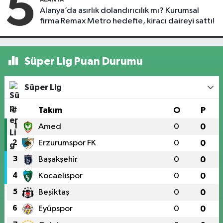
5
Alanya’da asırlık dolandırıcılık mı? Kurumsal
firma Remax Metro hedefte, kiracı daireyi sattı!
Süper Lig Puan Durumu
Süper Lig
#
Takım
O
P
1
Amed
0
0
2
Erzurumspor FK
0
0
3
Başakşehir
0
0
4
Kocaelispor
0
0
5
Beşiktaş
0
0
6
Eyüpspor
0
0