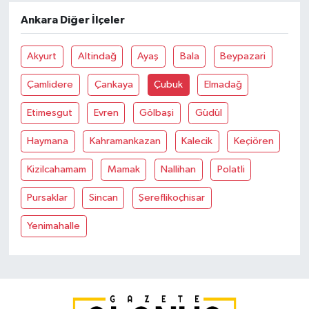
Ankara Diğer İlçeler
Akyurt
Altindağ
Ayaş
Bala
Beypazari
Çamlidere
Çankaya
Çubuk
Elmadağ
Etimesgut
Evren
Gölbaşi
Güdül
Haymana
Kahramankazan
Kalecik
Keçiören
Kizilcahamam
Mamak
Nallihan
Polatli
Pursaklar
Sincan
Şereflikoçhisar
Yenimahalle