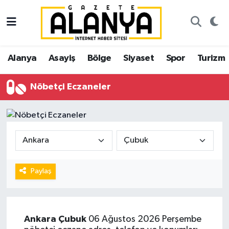
Alanya
İstanbul Nöbetçi Eczaneler
Alanya
Asayiş
Bölge
Siyaset
Spor
Turizm
Asayiş
İstanbul Hava Durumu
Nöbetçi Eczaneler
Bölge
İstanbul Trafik Yoğunluk Haritası
Siyaset
Süper Lig Puan Durumu ve Fikstür
Spor
Tüm Manşetler
Turizm
Son Dakika Haberleri
Paylaş
Ekonomi
Haber Arşivi
Ankara
Çubuk
06 Ağustos 2026 Perşembe
Gazipaşa