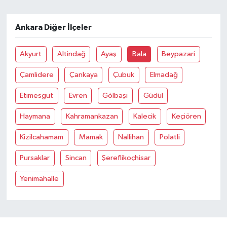
Ankara Diğer İlçeler
Akyurt
Altindağ
Ayaş
Bala
Beypazari
Çamlidere
Çankaya
Çubuk
Elmadağ
Etimesgut
Evren
Gölbaşi
Güdül
Haymana
Kahramankazan
Kalecik
Keçiören
Kizilcahamam
Mamak
Nallihan
Polatli
Pursaklar
Sincan
Şereflikoçhisar
Yenimahalle