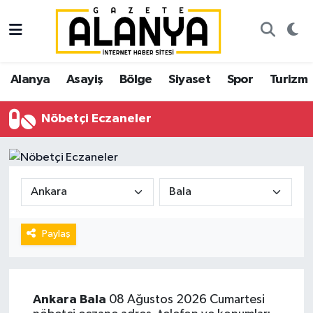
Alanya
İstanbul Nöbetçi Eczaneler
Alanya
Asayiş
Bölge
Siyaset
Spor
Turizm
Asayiş
İstanbul Hava Durumu
Nöbetçi Eczaneler
Bölge
İstanbul Trafik Yoğunluk Haritası
Siyaset
Süper Lig Puan Durumu ve Fikstür
Spor
Tüm Manşetler
Turizm
Son Dakika Haberleri
Paylaş
Ekonomi
Haber Arşivi
Ankara
Bala
08 Ağustos 2026 Cumartesi
Gazipaşa