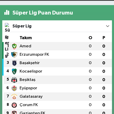
Süper Lig Puan Durumu
Süper Lig
#
Takım
O
P
1
Amed
0
0
2
Erzurumspor FK
0
0
3
Başakşehir
0
0
4
Kocaelispor
0
0
5
Beşiktaş
0
0
6
Eyüpspor
0
0
7
Galatasaray
0
0
8
Çorum FK
0
0
9
Gaziantep FK
0
0