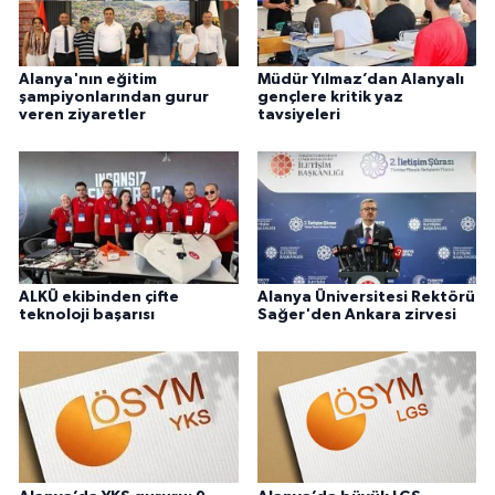
Alanya'nın eğitim
Müdür Yılmaz’dan Alanyalı
şampiyonlarından gurur
gençlere kritik yaz
veren ziyaretler
tavsiyeleri
ALKÜ ekibinden çifte
Alanya Üniversitesi Rektörü
teknoloji başarısı
Sağer'den Ankara zirvesi