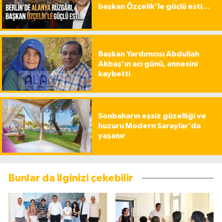
başkan Özçelik’le güçlü esti…
Başkan Yardımcısı Abdullah
Akbaş’ın acı günü, annesini
kaybetti
Sonbaharın eşsiz güzelliği ve
huzuru Modern Saraylar’da
yaşanır
Bunlar da ilginizi çekebilir