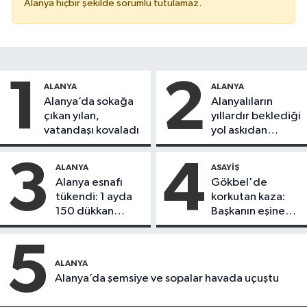
Alanya hiçbir şekilde sorumlu tutulamaz.
1
2
ALANYA
ALANYA
Alanya’da sokağa
Alanyalıların
çıkan yılan,
yıllardır beklediği
vatandaşı kovaladı
yol askıdan
döndü
3
4
ALANYA
ASAYIŞ
Alanya esnafı
Gökbel'de
tükendi: 1 ayda
korkutan kaza:
150 dükkan
Başkanın eşine
kapandı
motosiklet çarptı
5
ALANYA
Alanya’da şemsiye ve sopalar havada uçuştu