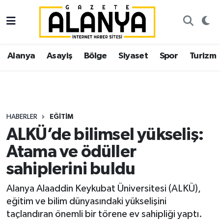
Alanya
İstanbul Nöbetçi Eczaneler
Alanya
Asayiş
Bölge
Siyaset
Spor
Turizm
Asayiş
İstanbul Hava Durumu
Bölge
İstanbul Trafik Yoğunluk Haritası
Siyaset
Süper Lig Puan Durumu ve Fikstür
HABERLER
EĞITIM
ALKÜ’de bilimsel yükseliş:
Spor
Tüm Manşetler
Atama ve ödüller
Turizm
Son Dakika Haberleri
sahiplerini buldu
Ekonomi
Haber Arşivi
Alanya Alaaddin Keykubat Üniversitesi (ALKÜ),
eğitim ve bilim dünyasındaki yükselişini
Gazipaşa
taçlandıran önemli bir törene ev sahipliği yaptı.