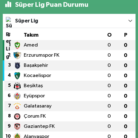
Süper Lig Puan Durumu
Süper Lig
#
Takım
O
P
1
Amed
0
0
2
Erzurumspor FK
0
0
3
Başakşehir
0
0
4
Kocaelispor
0
0
5
Beşiktaş
0
0
6
Eyüpspor
0
0
7
Galatasaray
0
0
8
Çorum FK
0
0
9
Gaziantep FK
0
0
10
Alanyaspor
0
0