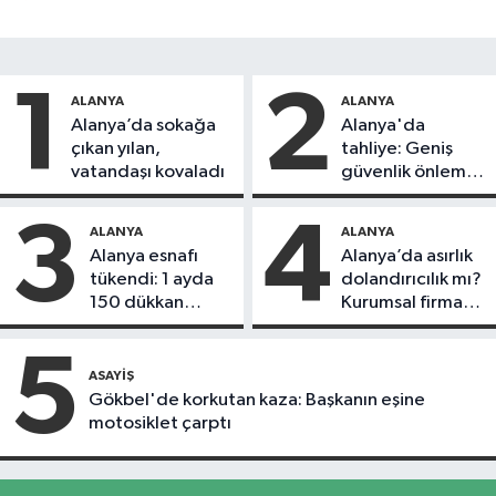
1
2
ALANYA
ALANYA
Alanya’da sokağa
Alanya'da
çıkan yılan,
tahliye: Geniş
vatandaşı kovaladı
güvenlik önlemi
alındı
3
4
ALANYA
ALANYA
Alanya esnafı
Alanya’da asırlık
tükendi: 1 ayda
dolandırıcılık mı?
150 dükkan
Kurumsal firma
kapandı
Remax Metro
hedefte, kiracı
5
daireyi sattı!
ASAYIŞ
Gökbel'de korkutan kaza: Başkanın eşine
motosiklet çarptı