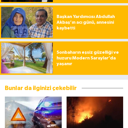
Başkan Yardımcısı Abdullah
Akbaş’ın acı günü, annesini
kaybetti
Sonbaharın eşsiz güzelliği ve
huzuru Modern Saraylar’da
yaşanır
Bunlar da ilginizi çekebilir