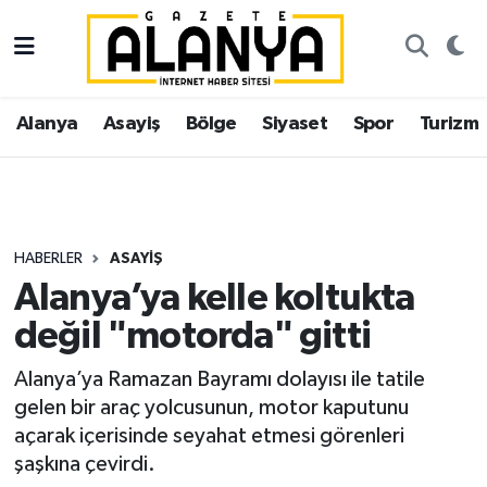
Alanya
İstanbul Nöbetçi Eczaneler
Alanya
Asayiş
Bölge
Siyaset
Spor
Turizm
Asayiş
İstanbul Hava Durumu
Bölge
İstanbul Trafik Yoğunluk Haritası
Siyaset
Süper Lig Puan Durumu ve Fikstür
HABERLER
ASAYIŞ
Alanya’ya kelle koltukta
Spor
Tüm Manşetler
değil "motorda" gitti
Turizm
Son Dakika Haberleri
Alanya’ya Ramazan Bayramı dolayısı ile tatile
gelen bir araç yolcusunun, motor kaputunu
Ekonomi
Haber Arşivi
açarak içerisinde seyahat etmesi görenleri
şaşkına çevirdi.
Gazipaşa