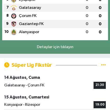
7
Galatasaray
0
0
8
Çorum FK
0
0
9
Gaziantep FK
0
0
10
Alanyaspor
0
0
Detaylar için tıklayın
Süper Lig Fikstür
14 Ağustos, Cuma
Galatasaray - Çorum FK
21:30
15 Ağustos, Cumartesi
Konyaspor - Rizespor
19:00