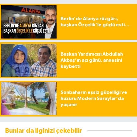
Berlin’de Alanya rüzgârı,
başkan Özçelik’le güçlü esti…
Başkan Yardımcısı Abdullah
Akbaş’ın acı günü, annesini
kaybetti
Sonbaharın eşsiz güzelliği ve
huzuru Modern Saraylar’da
yaşanır
Bunlar da ilginizi çekebilir