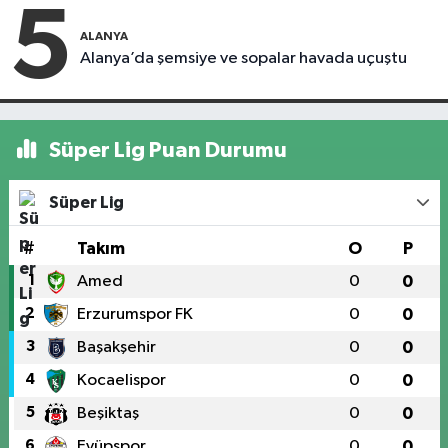
5
ALANYA
Alanya’da şemsiye ve sopalar havada uçuştu
Süper Lig Puan Durumu
Süper Lig
#
Takım
O
P
1
Amed
0
0
2
Erzurumspor FK
0
0
3
Başakşehir
0
0
4
Kocaelispor
0
0
5
Beşiktaş
0
0
6
Eyüpspor
0
0