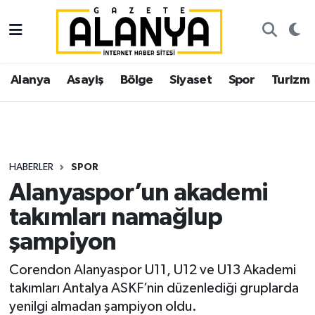
Alanya
İstanbul Nöbetçi Eczaneler
Alanya
Asayiş
Bölge
Siyaset
Spor
Turizm
Asayiş
İstanbul Hava Durumu
Bölge
İstanbul Trafik Yoğunluk Haritası
Siyaset
Süper Lig Puan Durumu ve Fikstür
HABERLER
SPOR
Alanyaspor’un akademi
Spor
Tüm Manşetler
takımları namağlup
Turizm
Son Dakika Haberleri
şampiyon
Ekonomi
Haber Arşivi
Corendon Alanyaspor U11, U12 ve U13 Akademi
takımları Antalya ASKF’nin düzenlediği gruplarda
Gazipaşa
yenilgi almadan şampiyon oldu.