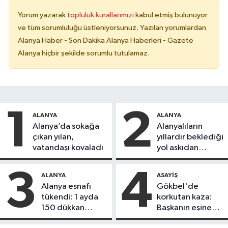
Yorum yazarak
topluluk kurallarımızı
kabul etmiş bulunuyor
ve tüm sorumluluğu üstleniyorsunuz. Yazılan yorumlardan
Alanya Haber - Son Dakika Alanya Haberleri - Gazete
Alanya hiçbir şekilde sorumlu tutulamaz.
1
2
ALANYA
ALANYA
Alanya’da sokağa
Alanyalıların
çıkan yılan,
yıllardır beklediği
vatandaşı kovaladı
yol askıdan
döndü
3
4
ALANYA
ASAYIŞ
Alanya esnafı
Gökbel'de
tükendi: 1 ayda
korkutan kaza:
150 dükkan
Başkanın eşine
kapandı
motosiklet çarptı