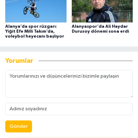
Alanya’da spor rüzgarı:
Alanyaspor'da Ali Haydar
Yiğit Efe Milli Takım’da,
Durusoy dönemi sona erdi
voleybol heyecanı başlıyor
Yorumlar
Gönder