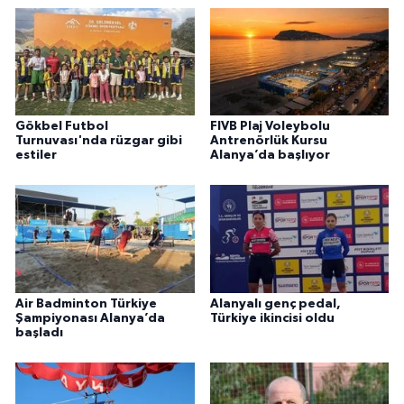
Gökbel Futbol
FIVB Plaj Voleybolu
Turnuvası'nda rüzgar gibi
Antrenörlük Kursu
estiler
Alanya’da başlıyor
Air Badminton Türkiye
Alanyalı genç pedal,
Şampiyonası Alanya’da
Türkiye ikincisi oldu
başladı