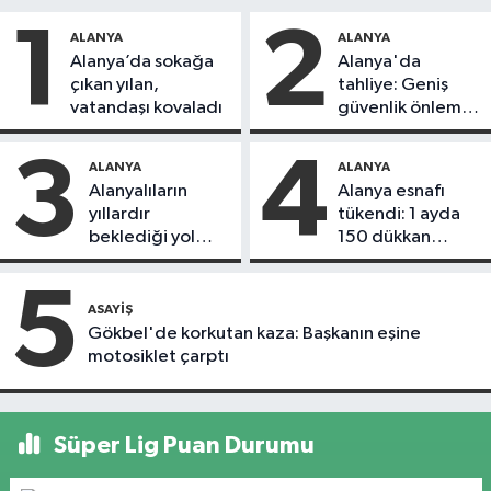
1
2
ALANYA
ALANYA
Alanya’da sokağa
Alanya'da
çıkan yılan,
tahliye: Geniş
vatandaşı kovaladı
güvenlik önlemi
alındı
3
4
ALANYA
ALANYA
Alanyalıların
Alanya esnafı
yıllardır
tükendi: 1 ayda
beklediği yol
150 dükkan
askıdan döndü
kapandı
5
ASAYIŞ
Gökbel'de korkutan kaza: Başkanın eşine
motosiklet çarptı
Süper Lig Puan Durumu