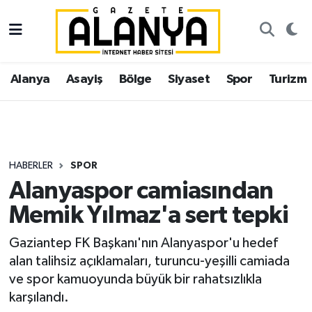
Alanya
İstanbul Nöbetçi Eczaneler
Alanya
Asayiş
Bölge
Siyaset
Spor
Turizm
Asayiş
İstanbul Hava Durumu
Bölge
İstanbul Trafik Yoğunluk Haritası
Siyaset
Süper Lig Puan Durumu ve Fikstür
HABERLER
SPOR
Alanyaspor camiasından
Spor
Tüm Manşetler
Memik Yılmaz'a sert tepki
Turizm
Son Dakika Haberleri
Gaziantep FK Başkanı'nın Alanyaspor'u hedef
alan talihsiz açıklamaları, turuncu-yeşilli camiada
Ekonomi
Haber Arşivi
ve spor kamuoyunda büyük bir rahatsızlıkla
karşılandı.
Gazipaşa