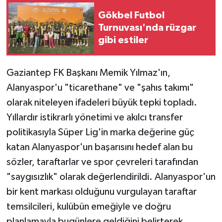
Gökbel Futbol
Turnuvası'nda rüzgar
gibi estiler
Gaziantep FK Başkanı Memik Yılmaz'ın,
Alanyaspor'u "ticarethane" ve "şahıs takımı"
olarak niteleyen ifadeleri büyük tepki topladı.
Yıllardır istikrarlı yönetimi ve akılcı transfer
politikasıyla Süper Lig'in marka değerine güç
katan Alanyaspor'un başarısını hedef alan bu
sözler, taraftarlar ve spor çevreleri tarafından
"saygısızlık" olarak değerlendirildi. Alanyaspor'un
bir kent markası olduğunu vurgulayan taraftar
temsilcileri, kulübün emeğiyle ve doğru
planlamayla bugünlere geldiğini belirterek,