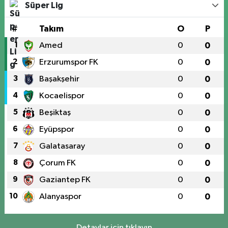
Süper Lig
#
Takım
O
P
1
Amed
0
0
2
Erzurumspor FK
0
0
3
Başakşehir
0
0
4
Kocaelispor
0
0
5
Beşiktaş
0
0
6
Eyüpspor
0
0
7
Galatasaray
0
0
8
Çorum FK
0
0
9
Gaziantep FK
0
0
10
Alanyaspor
0
0
Detaylar için tıklayın