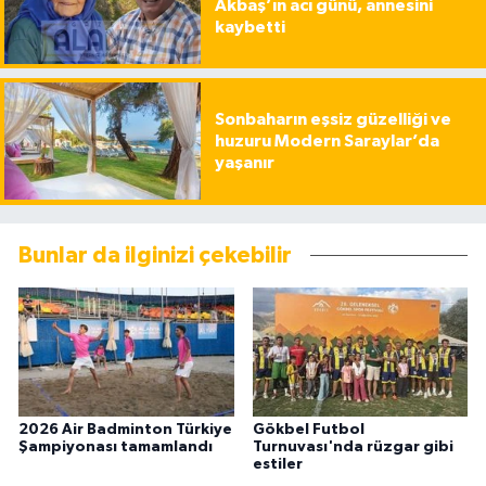
Akbaş’ın acı günü, annesini
kaybetti
Sonbaharın eşsiz güzelliği ve
huzuru Modern Saraylar’da
yaşanır
Bunlar da ilginizi çekebilir
2026 Air Badminton Türkiye
Gökbel Futbol
Şampiyonası tamamlandı
Turnuvası'nda rüzgar gibi
estiler