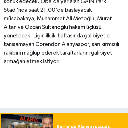
konuk edecek. Oba'da yer alan GAIN Park
Stadı'nda saat 21.00'de başlayacak
müsabakaya, Muhammet Ali Metoğlu, Murat
Altan ve Özcan Sultanoğlu hakem üçlüsü
yönetecek. Ligin ilk iki haftasında galibiyetle
tanışamayan Corendon Alanyaspor, sarı kırmızılı
rakibini mağlup ederek taraftarlarını galibiyet
armağan etmek istiyor.
Berlin’de Alanya rüzgârı,