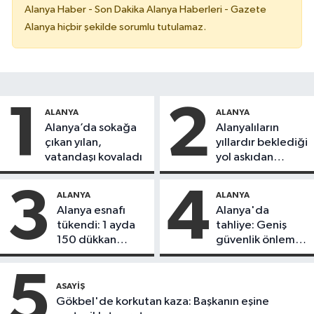
Alanya Haber - Son Dakika Alanya Haberleri - Gazete
Alanya hiçbir şekilde sorumlu tutulamaz.
1
2
ALANYA
ALANYA
Alanya’da sokağa
Alanyalıların
çıkan yılan,
yıllardır beklediği
vatandaşı kovaladı
yol askıdan
döndü
3
4
ALANYA
ALANYA
Alanya esnafı
Alanya'da
tükendi: 1 ayda
tahliye: Geniş
150 dükkan
güvenlik önlemi
kapandı
alındı
5
ASAYIŞ
Gökbel'de korkutan kaza: Başkanın eşine