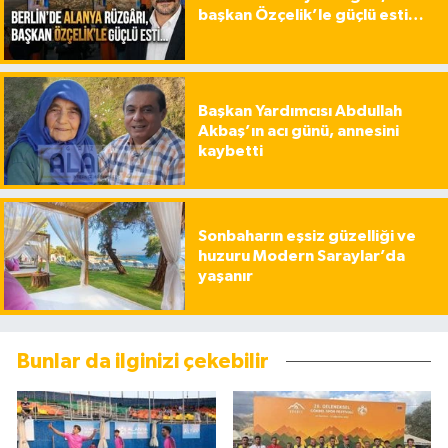
başkan Özçelik’le güçlü esti…
Başkan Yardımcısı Abdullah
Akbaş’ın acı günü, annesini
kaybetti
Sonbaharın eşsiz güzelliği ve
huzuru Modern Saraylar’da
yaşanır
Bunlar da ilginizi çekebilir