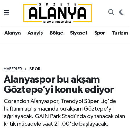
Alanya
İstanbul Nöbetçi Eczaneler
Alanya
Asayiş
Bölge
Siyaset
Spor
Turizm
Asayiş
İstanbul Hava Durumu
Bölge
İstanbul Trafik Yoğunluk Haritası
Siyaset
Süper Lig Puan Durumu ve Fikstür
HABERLER
SPOR
Alanyaspor bu akşam
Spor
Tüm Manşetler
Göztepe’yi konuk ediyor
Turizm
Son Dakika Haberleri
Corendon Alanyaspor, Trendyol Süper Lig'de
haftanın açılış maçında bu akşam Göztepe'yi
Ekonomi
Haber Arşivi
ağırlayacak. GAIN Park Stadı'nda oynanacak olan
kritik mücadele saat 21.00'de başlayacak.
Gazipaşa