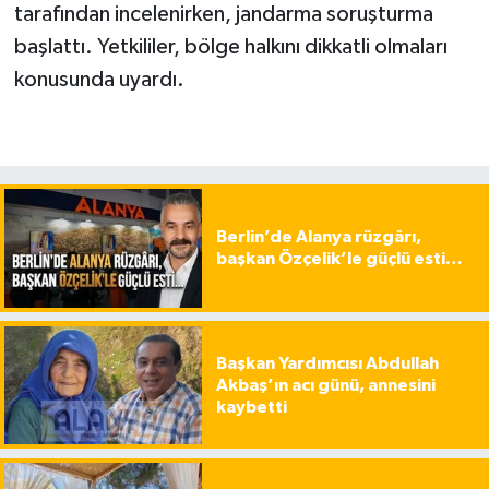
tarafından incelenirken, jandarma soruşturma
başlattı. Yetkililer, bölge halkını dikkatli olmaları
konusunda uyardı.
Berlin’de Alanya rüzgârı,
başkan Özçelik’le güçlü esti…
Başkan Yardımcısı Abdullah
Akbaş’ın acı günü, annesini
kaybetti