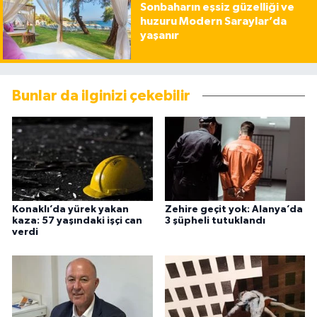
Sonbaharın eşsiz güzelliği ve
huzuru Modern Saraylar’da
yaşanır
Bunlar da ilginizi çekebilir
Konaklı’da yürek yakan
Zehire geçit yok: Alanya’da
kaza: 57 yaşındaki işçi can
3 şüpheli tutuklandı
verdi