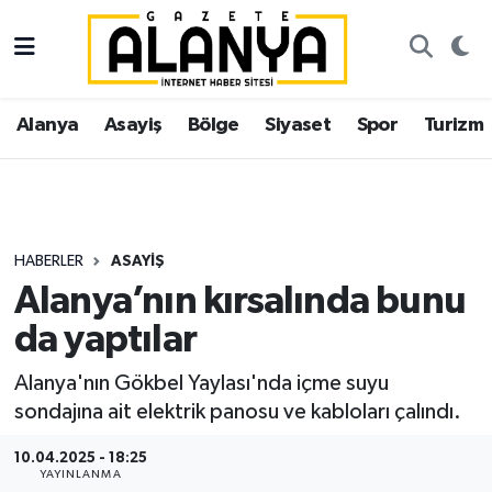
Alanya
İstanbul Nöbetçi Eczaneler
Alanya
Asayiş
Bölge
Siyaset
Spor
Turizm
Asayiş
İstanbul Hava Durumu
Bölge
İstanbul Trafik Yoğunluk Haritası
Siyaset
Süper Lig Puan Durumu ve Fikstür
HABERLER
ASAYIŞ
Alanya’nın kırsalında bunu
Spor
Tüm Manşetler
da yaptılar
Turizm
Son Dakika Haberleri
Alanya'nın Gökbel Yaylası'nda içme suyu
sondajına ait elektrik panosu ve kabloları çalındı.
Ekonomi
Haber Arşivi
10.04.2025 - 18:25
Gazipaşa
YAYINLANMA