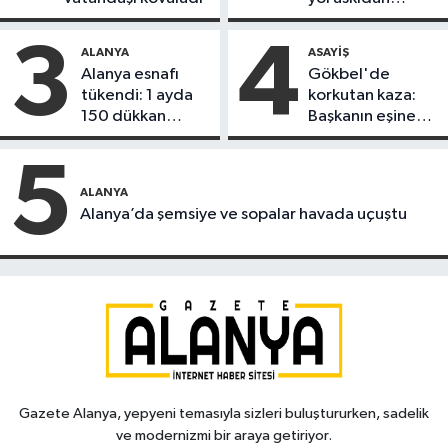
döndü
3
4
ALANYA
ASAYIŞ
Alanya esnafı
Gökbel'de
tükendi: 1 ayda
korkutan kaza:
150 dükkan
Başkanın eşine
kapandı
motosiklet çarptı
5
ALANYA
Alanya’da şemsiye ve sopalar havada uçuştu
Gazete Alanya, yepyeni temasıyla sizleri buluştururken, sadelik
ve modernizmi bir araya getiriyor.