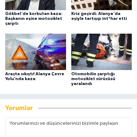
Gökbel'de korkutan kaza:
Kriz geçirdi: Alanya'da
Başkanın eşine motosiklet
eşiyle tartışıp int*har etti
çarptı
Araçta sıkıştı! Alanya Çevre
Otomobilin çarptığı
Yolu’nda kaza
motosiklet sürücüsü
yaralandı
Yorumlar