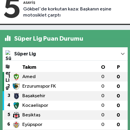
5
ASAYIŞ
Gökbel'de korkutan kaza: Başkanın eşine
motosiklet çarptı
Süper Lig Puan Durumu
Süper Lig
#
Takım
O
P
1
Amed
0
0
2
Erzurumspor FK
0
0
3
Başakşehir
0
0
4
Kocaelispor
0
0
5
Beşiktaş
0
0
6
Eyüpspor
0
0