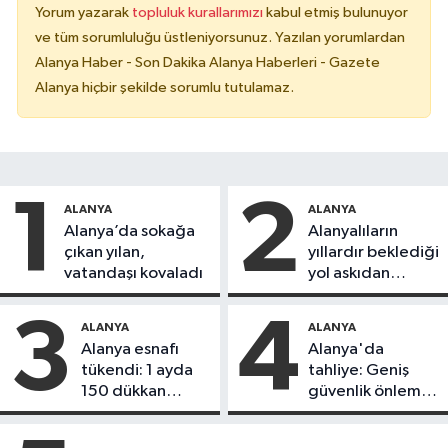
Yorum yazarak
topluluk kurallarımızı
kabul etmiş bulunuyor
ve tüm sorumluluğu üstleniyorsunuz. Yazılan yorumlardan
Alanya Haber - Son Dakika Alanya Haberleri - Gazete
Alanya hiçbir şekilde sorumlu tutulamaz.
1
2
ALANYA
ALANYA
Alanya’da sokağa
Alanyalıların
çıkan yılan,
yıllardır beklediği
vatandaşı kovaladı
yol askıdan
döndü
3
4
ALANYA
ALANYA
Alanya esnafı
Alanya'da
tükendi: 1 ayda
tahliye: Geniş
150 dükkan
güvenlik önlemi
kapandı
alındı