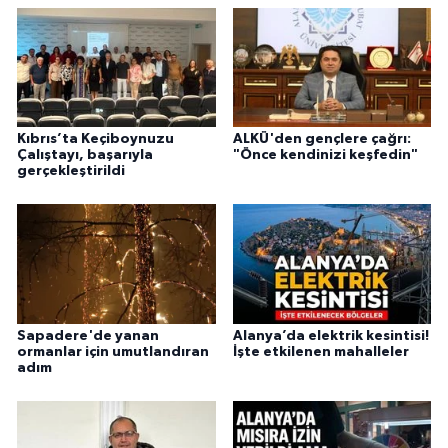
Kıbrıs’ta Keçiboynuzu
ALKÜ'den gençlere çağrı:
Çalıştayı, başarıyla
"Önce kendinizi keşfedin"
gerçekleştirildi
Sapadere'de yanan
Alanya’da elektrik kesintisi!
ormanlar için umutlandıran
İşte etkilenen mahalleler
adım