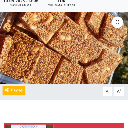
10.09.2025 - 13:06
1 DK
YAYINLANMA
OKUNMA SÜRESI
Paylaş
-
+
A
A