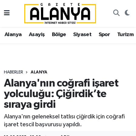
Alanya
İstanbul Nöbetçi Eczaneler
Alanya
Asayiş
Bölge
Siyaset
Spor
Turizm
Asayiş
İstanbul Hava Durumu
Bölge
İstanbul Trafik Yoğunluk Haritası
Siyaset
Süper Lig Puan Durumu ve Fikstür
HABERLER
ALANYA
Alanya'nın coğrafi işaret
Spor
Tüm Manşetler
yolculuğu: Çiğirdik’te
Turizm
Son Dakika Haberleri
sıraya girdi
Ekonomi
Haber Arşivi
Alanya'nın geleneksel tatlısı çiğirdik için coğrafi
işaret tescil başvurusu yapıldı.
Gazipaşa