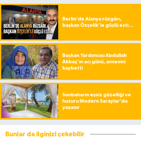
Berlin’de Alanya rüzgârı,
başkan Özçelik’le güçlü esti…
Başkan Yardımcısı Abdullah
Akbaş’ın acı günü, annesini
kaybetti
Sonbaharın eşsiz güzelliği ve
huzuru Modern Saraylar’da
yaşanır
Bunlar da ilginizi çekebilir