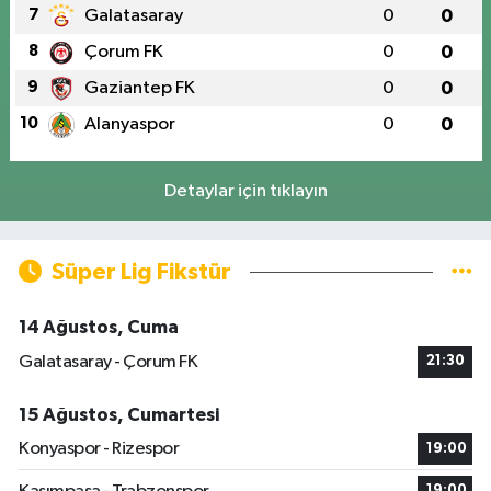
7
Galatasaray
0
0
8
Çorum FK
0
0
9
Gaziantep FK
0
0
10
Alanyaspor
0
0
Detaylar için tıklayın
Süper Lig Fikstür
14 Ağustos, Cuma
Galatasaray - Çorum FK
21:30
15 Ağustos, Cumartesi
Konyaspor - Rizespor
19:00
19:00