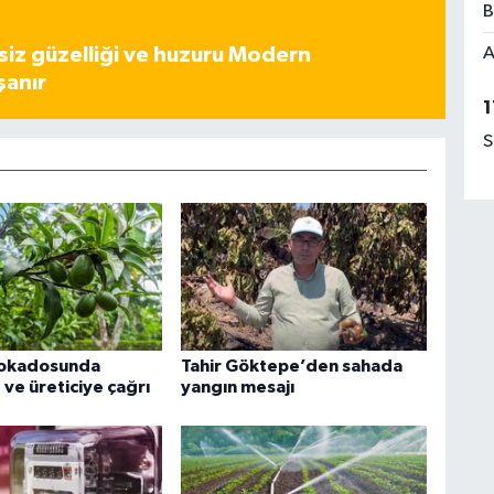
B
iz güzelliği ve huzuru Modern
A
şanır
1
S
vokadosunda
Tahir Göktepe’den sahada
 ve üreticiye çağrı
yangın mesajı