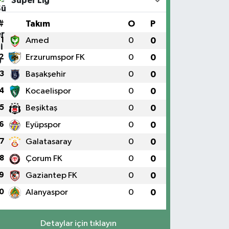
Süper Lig
#
Takım
O
P
1
Amed
0
0
2
Erzurumspor FK
0
0
3
Başakşehir
0
0
4
Kocaelispor
0
0
5
Beşiktaş
0
0
6
Eyüpspor
0
0
7
Galatasaray
0
0
8
Çorum FK
0
0
9
Gaziantep FK
0
0
0
Alanyaspor
0
0
Detaylar için tıklayın