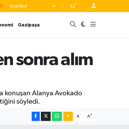
°
İstanbul
15
32
18
onomi
Gazipaşa
32
38
0
en sonra alım
14
nda konuşan Alanya Avokado
tiğini söyledi.
-
+
A
A