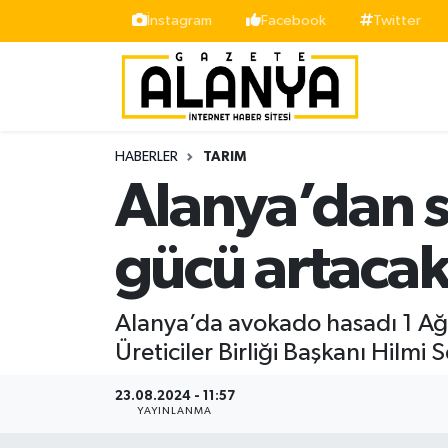
İnstagram
Facebook
Twitter
Alanya
İstanbul Nöbetçi Eczaneler
Asayiş
İstanbul Hava Durumu
HABERLER
TARIM
Bölge
İstanbul Trafik Yoğunluk Haritası
Alanya’dan s
Siyaset
Süper Lig Puan Durumu ve Fikstür
gücü artaca
Spor
Tüm Manşetler
Alanya’da avokado hasadı 1 Ağu
Turizm
Son Dakika Haberleri
Üreticiler Birliği Başkanı Hilmi 
Ekonomi
Haber Arşivi
23.08.2024 - 11:57
YAYINLANMA
Gazipaşa