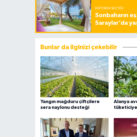
EDITÖRÜN SEÇTIĞI
Sonbaharın eşs
Saraylar’da ya
Bunlar da ilginizi çekebilir
Yangın mağduru çiftçilere
Alanya a
sera naylonu desteği
tüketiciye