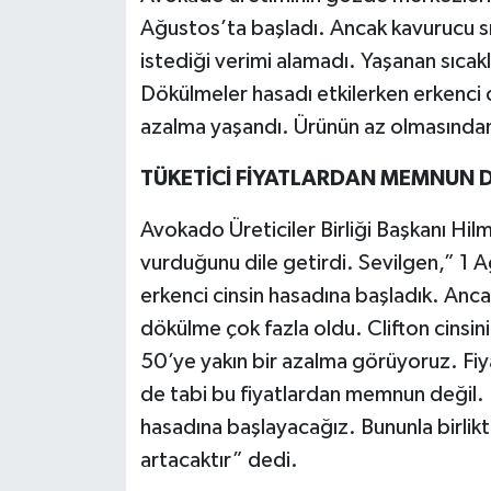
Ağustos’ta başladı. Ancak kavurucu sıc
istediği verimi alamadı. Yaşanan sıca
Dökülmeler hasadı etkilerken erkenci 
azalma yaşandı. Ürünün az olmasından d
TÜKETİCİ FİYATLARDAN MEMNUN D
Avokado Üreticiler Birliği Başkanı Hil
vurduğunu dile getirdi. Sevilgen,” 1 Ağ
erkenci cinsin hasadına başladık. Ancak
dökülme çok fazla oldu. Clifton cinsin
50’ye yakın bir azalma görüyoruz. Fiya
de tabi bu fiyatlardan memnun değil. E
hasadına başlayacağız. Bununla birlik
artacaktır” dedi.