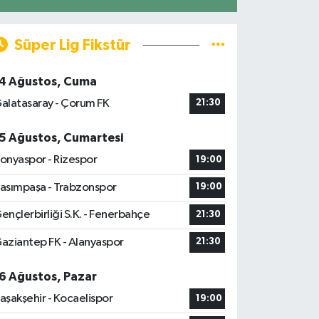
Süper Lig Fikstür
4 Ağustos, Cuma
alatasaray - Çorum FK
21:30
5 Ağustos, Cumartesi
onyaspor - Rizespor
19:00
asımpaşa - Trabzonspor
19:00
ençlerbirliği S.K. - Fenerbahçe
21:30
aziantep FK - Alanyaspor
21:30
6 Ağustos, Pazar
aşakşehir - Kocaelispor
19:00