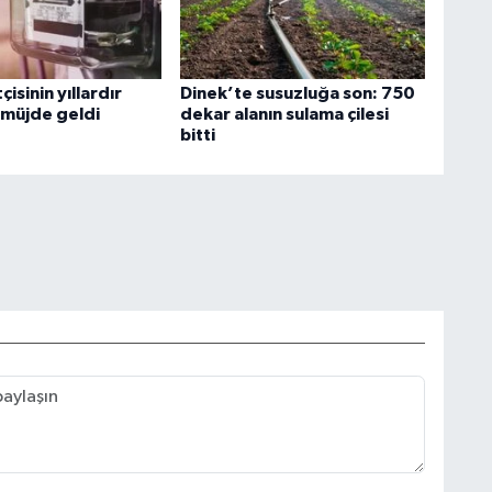
çisinin yıllardır
Dinek’te susuzluğa son: 750
 müjde geldi
dekar alanın sulama çilesi
bitti