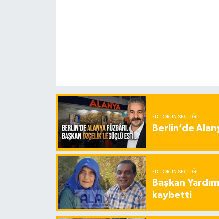
EDITÖRÜN SEÇTIĞI
Berlin’de Alan
EDITÖRÜN SEÇTIĞI
Başkan Yardımc
kaybetti