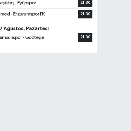
eşiktaş - Eyüpspor
21:30
med - Erzurumspor FK
21:30
7 Ağustos, Pazartesi
amsunspor - Göztepe
21:30