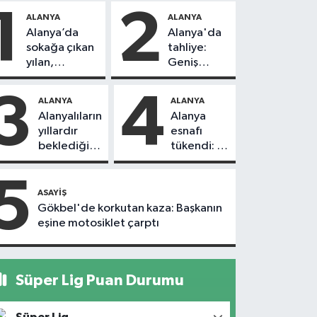
1
2
ALANYA
ALANYA
Alanya’da
Alanya'da
sokağa çıkan
tahliye:
yılan,
Geniş
vatandaşı
güvenlik
kovaladı
önlemi
3
4
ALANYA
ALANYA
alındı
Alanyalıların
Alanya
yıllardır
esnafı
beklediği
tükendi: 1
yol askıdan
ayda 150
döndü
dükkan
5
kapandı
ASAYIŞ
Gökbel'de korkutan kaza: Başkanın
eşine motosiklet çarptı
Süper Lig Puan Durumu