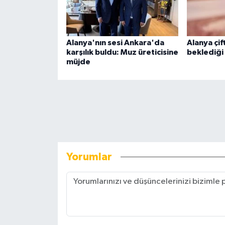
Alanya'nın sesi Ankara'da
Alanya çift
karşılık buldu: Muz üreticisine
beklediği
müjde
Yorumlar