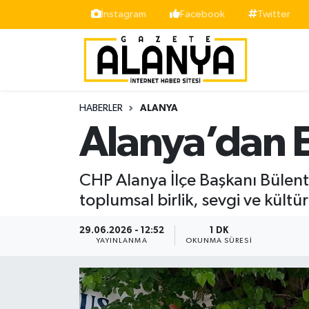
İnstagram
Facebook
Twitter
Alanya
İstanbul Nöbetçi Eczaneler
Asayiş
İstanbul Hava Durumu
HABERLER
ALANYA
Bölge
İstanbul Trafik Yoğunluk Haritası
Alanya’dan E
Siyaset
Süper Lig Puan Durumu ve Fikstür
CHP Alanya İlçe Başkanı Bülent
Spor
Tüm Manşetler
toplumsal birlik, sevgi ve kültü
Turizm
Son Dakika Haberleri
29.06.2026 - 12:52
1 DK
YAYINLANMA
OKUNMA SÜRESI
Ekonomi
Haber Arşivi
Gazipaşa