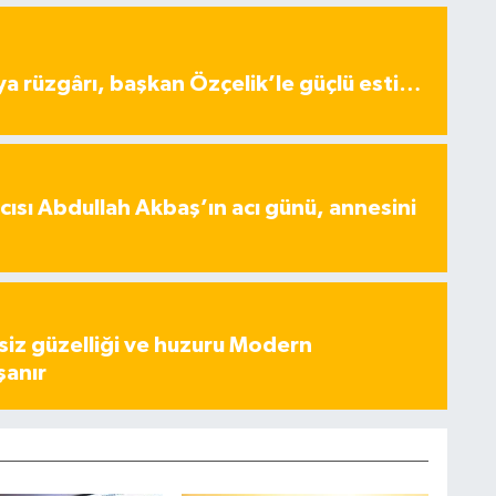
ya rüzgârı, başkan Özçelik’le güçlü esti…
ısı Abdullah Akbaş’ın acı günü, annesini
iz güzelliği ve huzuru Modern
şanır