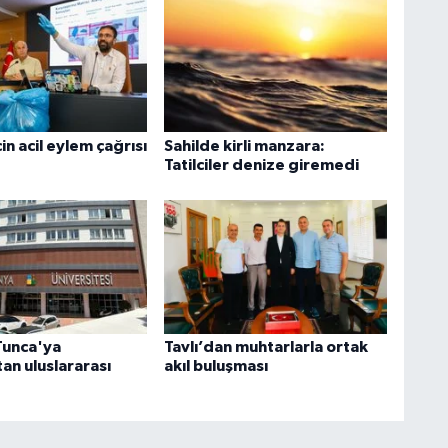
in acil eylem çağrısı
Sahilde kirli manzara:
Tatilciler denize giremedi
Tunca'ya
Tavlı’dan muhtarlarla ortak
an uluslararası
akıl buluşması