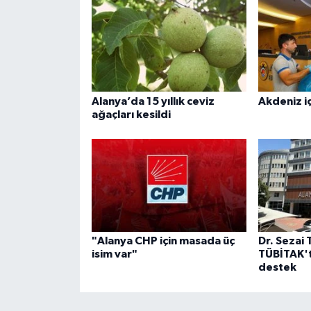
Alanya’da 15 yıllık ceviz
Akdeniz iç
ağaçları kesildi
"Alanya CHP için masada üç
Dr. Sezai 
isim var"
TÜBİTAK't
destek