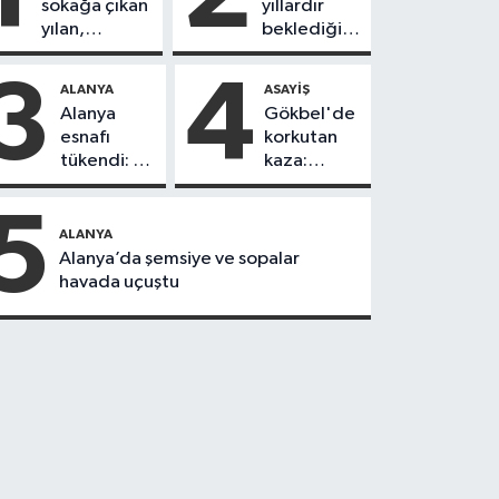
sokağa çıkan
yıllardır
yılan,
beklediği
vatandaşı
yol askıdan
kovaladı
döndü
3
4
ALANYA
ASAYIŞ
Alanya
Gökbel'de
esnafı
korkutan
tükendi: 1
kaza:
ayda 150
Başkanın
dükkan
eşine
5
kapandı
motosiklet
ALANYA
çarptı
Alanya’da şemsiye ve sopalar
havada uçuştu