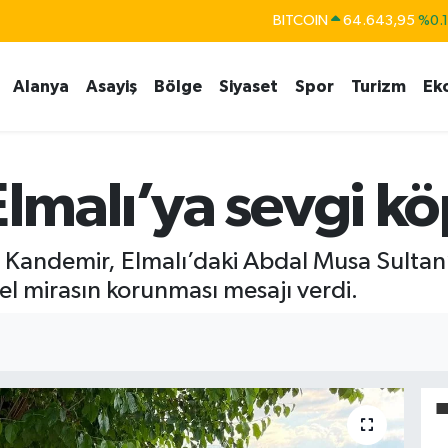
BITCOIN
64.643,95
%0.
DOLAR
47,6704
%
EURO
55,0406
%-0.
Alanya
Asayiş
Bölge
Siyaset
Spor
Turizm
Ek
STERLİN
64,2143
%
GRAM ALTIN
6500.87
%0.
lmalı’ya sevgi k
BİST100
13.799
%7
 Kandemir, Elmalı’daki Abdal Musa Sultan’ı
rel mirasın korunması mesajı verdi.