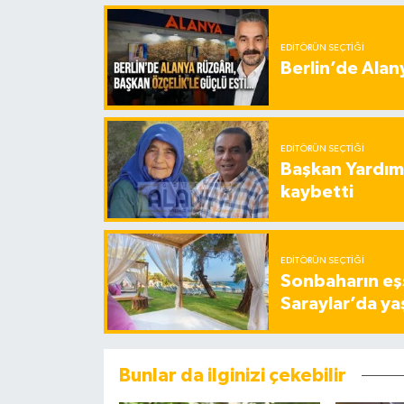
EDITÖRÜN SEÇTIĞI
Berlin’de Alan
EDITÖRÜN SEÇTIĞI
Başkan Yardımc
kaybetti
EDITÖRÜN SEÇTIĞI
Sonbaharın eşs
Saraylar’da ya
Bunlar da ilginizi çekebilir