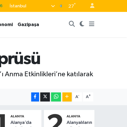
16
°
İstanbul
27
0
08
onomi
Gazipaşa
0
12
öprüsü
0
 Anma Etkinlikleri’ne katılarak
-
+
A
A
1
2
ALANYA
ALANYA
Alanya’da
Alanyalıların