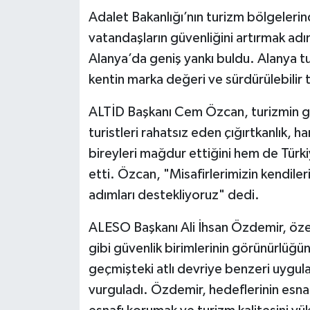
Adalet Bakanlığı’nın turizm bölgelerin
vatandaşların güvenliğini artırmak adı
Alanya’da geniş yankı buldu. Alanya tu
kentin marka değeri ve sürdürülebilir t
ALTİD Başkanı Cem Özcan, turizmin güv
turistleri rahatsız eden çığırtkanlık, h
bireyleri mağdur ettiğini hem de Türkiy
etti. Özcan, "Misafirlerimizin kendileri
adımları destekliyoruz" dedi.
ALESO Başkanı Ali İhsan Özdemir, özell
gibi güvenlik birimlerinin görünürlüğün
geçmişteki atlı devriye benzeri uygul
vurguladı. Özdemir, hedeflerinin esnaf