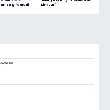
rli manzara:
"Alanya CHP için masada üç
 denize giremedi
isim var"