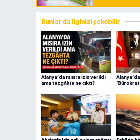
Bunlar da ilginizi çekebilir
Alanya’da mısıra izin verildi
Alanya’da 
ama tezgâhta ne çıktı?
‘Bürokrasi