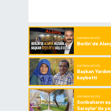
EDITÖRÜN SEÇTIĞI
Berlin’de Alan
EDITÖRÜN SEÇTIĞI
Başkan Yardımc
kaybetti
EDITÖRÜN SEÇTIĞI
Sonbaharın eşs
Saraylar’da ya