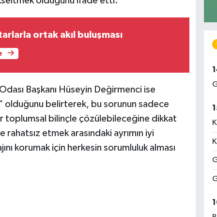
kseltmek olduğunu ifade etti.
arlarla ortak akıl buluşması
e
1
G
rı Odası Başkanı Hüseyin Değirmenci ise
sı" olduğunu belirterek, bu sorunun sadece
1
ir toplumsal bilinçle çözülebileceğine dikkat
K
le rahatsız etmek arasındaki ayrımın iyi
K
jını korumak için herkesin sorumluluk alması
G
G
1