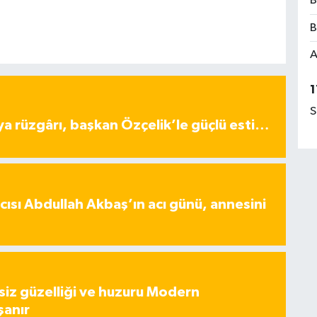
B
B
A
1
S
ya rüzgârı, başkan Özçelik’le güçlü esti…
ısı Abdullah Akbaş’ın acı günü, annesini
iz güzelliği ve huzuru Modern
şanır