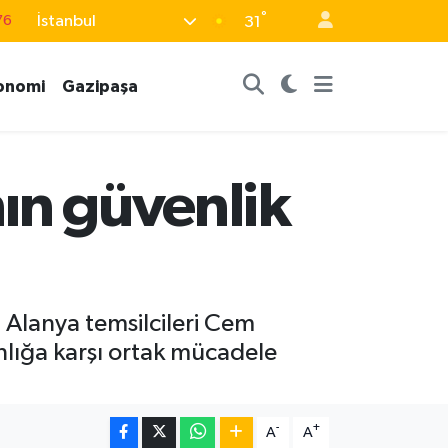
°
İstanbul
31
16
02
onomi
Gazipaşa
07
44
64
ın güvenlik
 Alanya temsilcileri Cem
nlığa karşı ortak mücadele
-
+
A
A