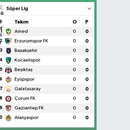
Süper Lig
#
Takım
O
P
1
Amed
0
0
2
Erzurumspor FK
0
0
3
Başakşehir
0
0
4
Kocaelispor
0
0
5
Beşiktaş
0
0
6
Eyüpspor
0
0
7
Galatasaray
0
0
8
Çorum FK
0
0
9
Gaziantep FK
0
0
0
Alanyaspor
0
0