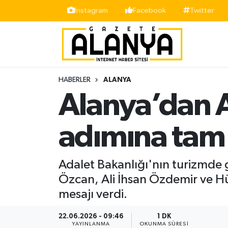
İnstagram
Facebook
Twitter
Alanya
İstanbul Nöbetçi Eczaneler
Asayiş
İstanbul Hava Durumu
HABERLER
ALANYA
Bölge
İstanbul Trafik Yoğunluk Haritası
Alanya’dan A
Siyaset
Süper Lig Puan Durumu ve Fikstür
adımına tam
Spor
Tüm Manşetler
Adalet Bakanlığı'nın turizmde 
Turizm
Son Dakika Haberleri
Özcan, Ali İhsan Özdemir ve Hü
mesajı verdi.
Ekonomi
Haber Arşivi
22.06.2026 - 09:46
1 DK
Gazipaşa
YAYINLANMA
OKUNMA SÜRESI