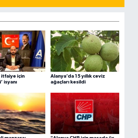
itfaiye için
Alanya’da 15 yıllık ceviz
’ isyanı
ağaçları kesildi