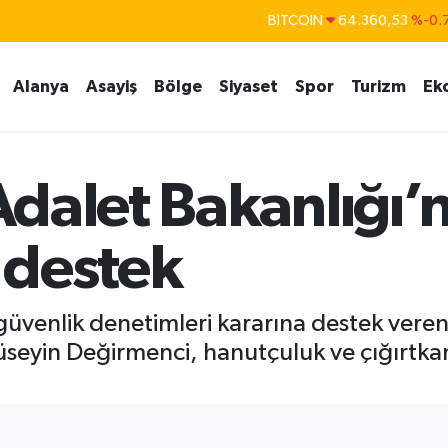
DOLAR
47,7143
%0.
EURO
55,0317
%-0.
Alanya
Asayiş
Bölge
Siyaset
Spor
Turizm
Ek
STERLİN
64,2463
%0.
GRAM ALTIN
6574.81
%1.
BİST100
13.887
%
dalet Bakanlığı’n
 destek
güvenlik denetimleri kararına destek veren
seyin Değirmenci, hanutçuluk ve çığırtka