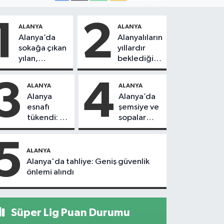
1
2
ALANYA
ALANYA
Alanya’da
Alanyalıların
sokağa çıkan
yıllardır
yılan,
beklediği
vatandaşı
yol askıdan
kovaladı
döndü
3
4
ALANYA
ALANYA
Alanya
Alanya’da
esnafı
şemsiye ve
tükendi: 1
sopalar
ayda 150
havada
dükkan
uçuştu
5
kapandı
ALANYA
Alanya'da tahliye: Geniş güvenlik
önlemi alındı
Süper Lig Puan Durumu