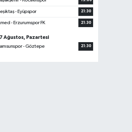
aşakşehir - Kocaelispor
19:00
eşiktaş - Eyüpspor
21:30
med - Erzurumspor FK
21:30
7 Ağustos, Pazartesi
amsunspor - Göztepe
21:30