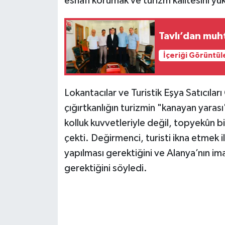
esnafı korumak ve turizm kalitesini yü
Tavlı’dan muht
İçeriği Görüntül
Lokantacılar ve Turistik Eşya Satıcıla
çığırtkanlığın turizmin "kanayan yara
kolluk kuvvetleriyle değil, topyekûn b
çekti. Değirmenci, turisti ikna etmek i
yapılması gerektiğini ve Alanya’nın ima
gerektiğini söyledi.