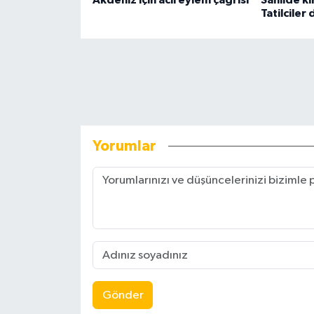
Akdeniz için acil eylem çağrısı
Sahilde ki
Tatilciler
Yorumlar
Gönder