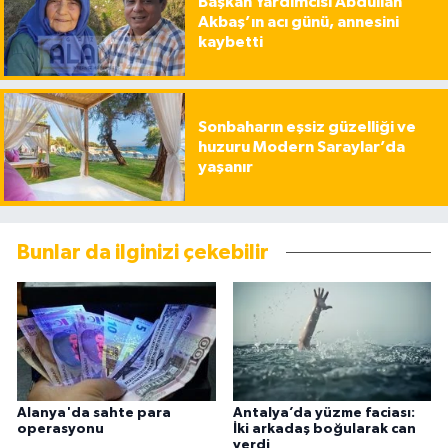
Başkan Yardımcısı Abdullah
Akbaş’ın acı günü, annesini
kaybetti
Sonbaharın eşsiz güzelliği ve
huzuru Modern Saraylar’da
yaşanır
Bunlar da ilginizi çekebilir
Alanya'da sahte para
Antalya’da yüzme faciası:
operasyonu
İki arkadaş boğularak can
verdi