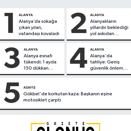
1
2
ALANYA
ALANYA
Alanya’da sokağa
Alanyalıların
çıkan yılan,
yıllardır beklediği
vatandaşı kovaladı
yol askıdan
döndü
3
4
ALANYA
ALANYA
Alanya esnafı
Alanya'da
tükendi: 1 ayda
tahliye: Geniş
150 dükkan
güvenlik önlemi
kapandı
alındı
5
ASAYIŞ
Gökbel'de korkutan kaza: Başkanın eşine
motosiklet çarptı