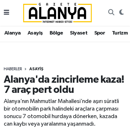
Alanya
İstanbul Nöbetçi Eczaneler
Alanya
Asayiş
Bölge
Siyaset
Spor
Turizm
Asayiş
İstanbul Hava Durumu
Bölge
İstanbul Trafik Yoğunluk Haritası
Siyaset
Süper Lig Puan Durumu ve Fikstür
HABERLER
ASAYIŞ
Alanya'da zincirleme kaza!
Spor
Tüm Manşetler
7 araç pert oldu
Turizm
Son Dakika Haberleri
Alanya’nın Mahmutlar Mahallesi’nde aşırı süratli
bir otomobilin park halindeki araçlara çarpması
Ekonomi
Haber Arşivi
sonucu 7 otomobil hurdaya dönerken, kazada
can kaybı veya yaralanma yaşanmadı.
Gazipaşa