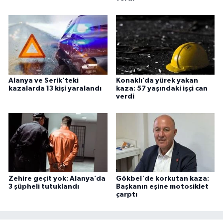
Alanya ve Serik'teki
Konaklı’da yürek yakan
kazalarda 13 kişi yaralandı
kaza: 57 yaşındaki işçi can
verdi
Zehire geçit yok: Alanya’da
Gökbel'de korkutan kaza:
3 şüpheli tutuklandı
Başkanın eşine motosiklet
çarptı