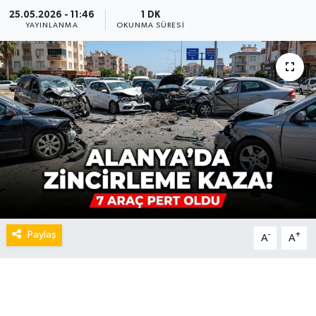
25.05.2026 - 11:46
1 DK
YAYINLANMA
OKUNMA SÜRESI
Paylaş
-
+
A
A