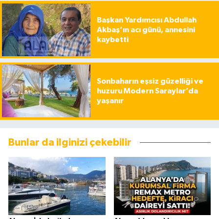
Başkan Yardımcısı Abdullah
Akbaş’ın acı günü, annesini
kaybetti
Sonbaharın eşsiz güzelliği ve
huzuru Modern Saraylar’da
yaşanır
Bunlar da ilginizi çekebilir