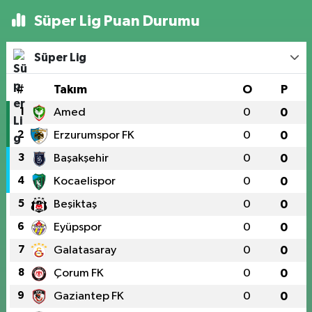
Süper Lig Puan Durumu
Süper Lig
#
Takım
O
P
1
Amed
0
0
2
Erzurumspor FK
0
0
3
Başakşehir
0
0
4
Kocaelispor
0
0
5
Beşiktaş
0
0
6
Eyüpspor
0
0
7
Galatasaray
0
0
8
Çorum FK
0
0
9
Gaziantep FK
0
0