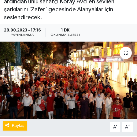
ardından ünlü sanatçı Koray Avcı en sevilen
şarkılarını ‘Zafer’ gecesinde Alanyalılar için
seslendirecek.
28.08.2023 - 17:16
1 DK
YAYINLANMA
OKUNMA SÜRESI
Paylaş
-
+
A
A