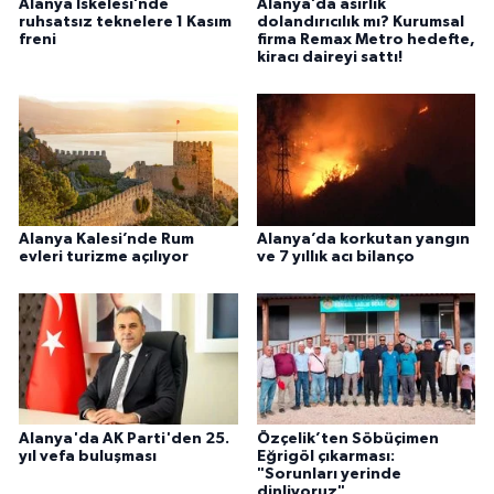
Alanya İskelesi’nde
Alanya’da asırlık
ruhsatsız teknelere 1 Kasım
dolandırıcılık mı? Kurumsal
freni
firma Remax Metro hedefte,
kiracı daireyi sattı!
Alanya Kalesi’nde Rum
Alanya’da korkutan yangın
evleri turizme açılıyor
ve 7 yıllık acı bilanço
Alanya'da AK Parti'den 25.
Özçelik’ten Söbüçimen
yıl vefa buluşması
Eğrigöl çıkarması:
"Sorunları yerinde
dinliyoruz"