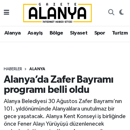
Alanya
İstanbul Nöbetçi Eczaneler
Alanya
Asayiş
Bölge
Siyaset
Spor
Turizm
Asayiş
İstanbul Hava Durumu
Bölge
İstanbul Trafik Yoğunluk Haritası
Siyaset
Süper Lig Puan Durumu ve Fikstür
HABERLER
ALANYA
Alanya’da Zafer Bayramı
Spor
Tüm Manşetler
programı belli oldu
Turizm
Son Dakika Haberleri
Alanya Belediyesi 30 Ağustos Zafer Bayramı’nın
101. yıldönümünde Alanyalılara unutulmaz bir
Ekonomi
Haber Arşivi
gece yaşatacak. Alanya Kent Konseyi iş birliğinde
önce Fener Alayı Yürüyüşü düzenlenecek
Gazipaşa