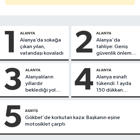
1
2
ALANYA
ALANYA
Alanya’da sokağa
Alanya'da
çıkan yılan,
tahliye: Geniş
vatandaşı kovaladı
güvenlik önlemi
alındı
3
4
ALANYA
ALANYA
Alanyalıların
Alanya esnafı
yıllardır
tükendi: 1 ayda
beklediği yol
150 dükkan
askıdan döndü
kapandı
5
ASAYIŞ
Gökbel'de korkutan kaza: Başkanın eşine
motosiklet çarptı