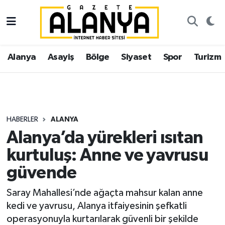
Alanya
İstanbul Nöbetçi Eczaneler
Alanya
Asayiş
Bölge
Siyaset
Spor
Turizm
Asayiş
İstanbul Hava Durumu
Bölge
İstanbul Trafik Yoğunluk Haritası
Siyaset
Süper Lig Puan Durumu ve Fikstür
HABERLER
ALANYA
Alanya’da yürekleri ısıtan
Spor
Tüm Manşetler
kurtuluş: Anne ve yavrusu
Turizm
Son Dakika Haberleri
güvende
Ekonomi
Haber Arşivi
Saray Mahallesi’nde ağaçta mahsur kalan anne
kedi ve yavrusu, Alanya itfaiyesinin şefkatli
Gazipaşa
operasyonuyla kurtarılarak güvenli bir şekilde