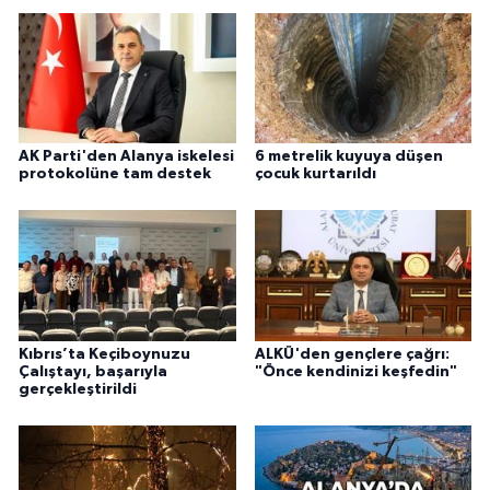
AK Parti'den Alanya iskelesi
6 metrelik kuyuya düşen
protokolüne tam destek
çocuk kurtarıldı
Kıbrıs’ta Keçiboynuzu
ALKÜ'den gençlere çağrı:
Çalıştayı, başarıyla
"Önce kendinizi keşfedin"
gerçekleştirildi