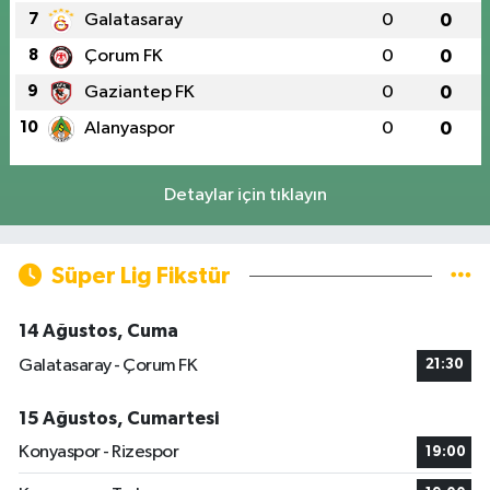
7
Galatasaray
0
0
8
Çorum FK
0
0
9
Gaziantep FK
0
0
10
Alanyaspor
0
0
Detaylar için tıklayın
Süper Lig Fikstür
14 Ağustos, Cuma
Galatasaray - Çorum FK
21:30
15 Ağustos, Cumartesi
Konyaspor - Rizespor
19:00