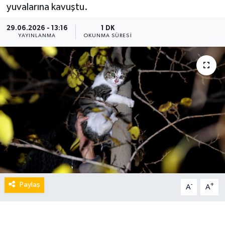
yuvalarına kavuştu.
29.06.2026 - 13:16
1 DK
YAYINLANMA
OKUNMA SÜRESI
Paylaş
-
+
A
A