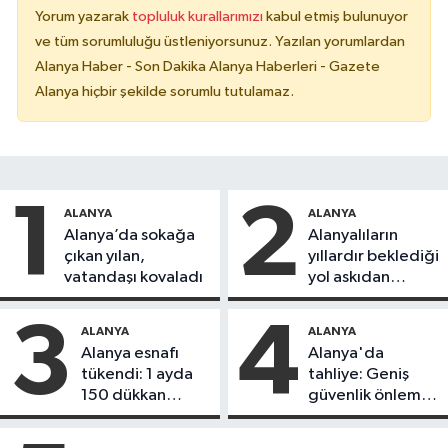
Yorum yazarak
topluluk kurallarımızı
kabul etmiş bulunuyor
ve tüm sorumluluğu üstleniyorsunuz. Yazılan yorumlardan
Alanya Haber - Son Dakika Alanya Haberleri - Gazete
Alanya hiçbir şekilde sorumlu tutulamaz.
1
2
ALANYA
ALANYA
Alanya’da sokağa
Alanyalıların
çıkan yılan,
yıllardır beklediği
vatandaşı kovaladı
yol askıdan
döndü
3
4
ALANYA
ALANYA
Alanya esnafı
Alanya'da
tükendi: 1 ayda
tahliye: Geniş
150 dükkan
güvenlik önlemi
kapandı
alındı