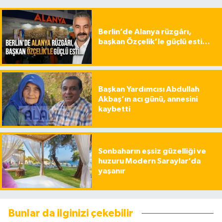
Berlin’de Alanya rüzgârı,
başkan Özçelik’le güçlü esti…
Başkan Yardımcısı Abdullah
Akbaş’ın acı günü, annesini
kaybetti
Sonbaharın eşsiz güzelliği ve
huzuru Modern Saraylar’da
yaşanır
Bunlar da ilginizi çekebilir