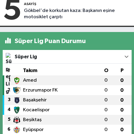
5
ASAYIŞ
Gökbel'de korkutan kaza: Başkanın eşine
motosiklet çarptı
Süper Lig Puan Durumu
Süper Lig
#
Takım
O
P
1
Amed
0
0
2
Erzurumspor FK
0
0
3
Başakşehir
0
0
4
Kocaelispor
0
0
5
Beşiktaş
0
0
6
Eyüpspor
0
0