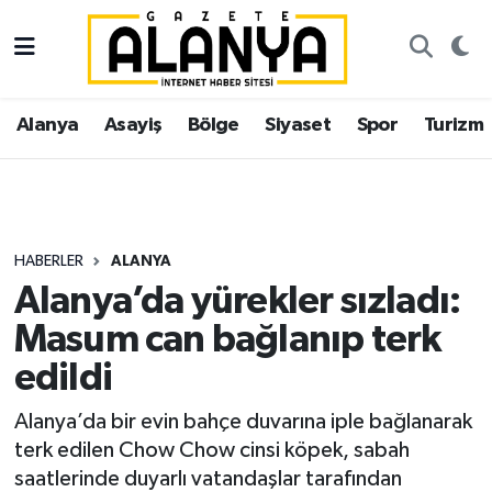
Alanya
İstanbul Nöbetçi Eczaneler
Alanya
Asayiş
Bölge
Siyaset
Spor
Turizm
Asayiş
İstanbul Hava Durumu
Bölge
İstanbul Trafik Yoğunluk Haritası
Siyaset
Süper Lig Puan Durumu ve Fikstür
HABERLER
ALANYA
Alanya’da yürekler sızladı:
Spor
Tüm Manşetler
Masum can bağlanıp terk
Turizm
Son Dakika Haberleri
edildi
Ekonomi
Haber Arşivi
Alanya’da bir evin bahçe duvarına iple bağlanarak
terk edilen Chow Chow cinsi köpek, sabah
Gazipaşa
saatlerinde duyarlı vatandaşlar tarafından