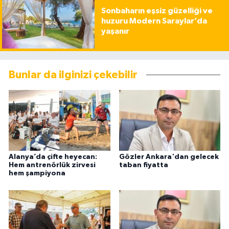
Sonbaharın eşsiz güzelliği ve
huzuru Modern Saraylar’da
yaşanır
Bunlar da ilginizi çekebilir
Alanya’da çifte heyecan:
Gözler Ankara'dan gelecek
Hem antrenörlük zirvesi
taban fiyatta
hem şampiyona