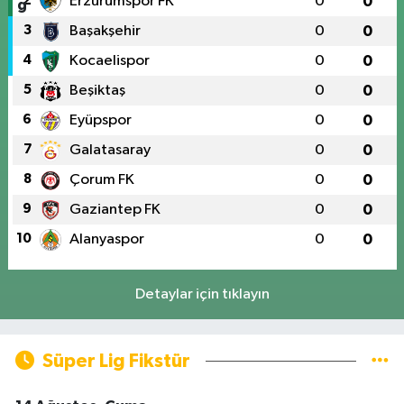
2
Erzurumspor FK
0
0
3
Başakşehir
0
0
4
Kocaelispor
0
0
5
Beşiktaş
0
0
6
Eyüpspor
0
0
7
Galatasaray
0
0
8
Çorum FK
0
0
9
Gaziantep FK
0
0
10
Alanyaspor
0
0
Detaylar için tıklayın
Süper Lig Fikstür