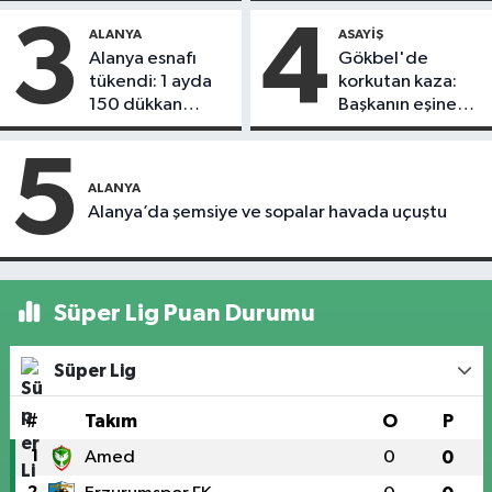
3
4
ALANYA
ASAYIŞ
Alanya esnafı
Gökbel'de
tükendi: 1 ayda
korkutan kaza:
150 dükkan
Başkanın eşine
kapandı
motosiklet çarptı
5
ALANYA
Alanya’da şemsiye ve sopalar havada uçuştu
Süper Lig Puan Durumu
Süper Lig
#
Takım
O
P
1
Amed
0
0