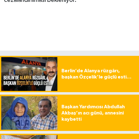
cezalandırılması bekleniyor.
Berlin’de Alanya rüzgârı,
başkan Özçelik’le güçlü esti…
Başkan Yardımcısı Abdullah
Akbaş’ın acı günü, annesini
kaybetti