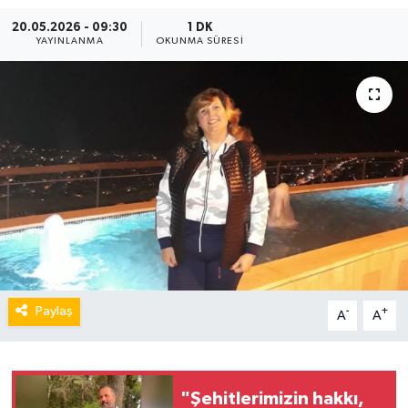
20.05.2026 - 09:30
1 DK
YAYINLANMA
OKUNMA SÜRESI
Paylaş
-
+
A
A
"Şehitlerimizin hakkı,