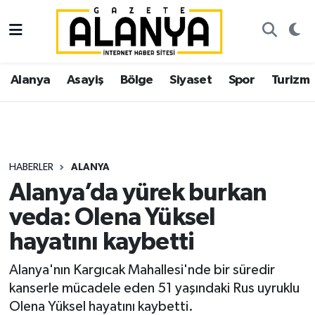
Alanya
İstanbul Nöbetçi Eczaneler
Alanya
Asayiş
Bölge
Siyaset
Spor
Turizm
Asayiş
İstanbul Hava Durumu
Bölge
İstanbul Trafik Yoğunluk Haritası
Siyaset
Süper Lig Puan Durumu ve Fikstür
HABERLER
ALANYA
Alanya’da yürek burkan
Spor
Tüm Manşetler
veda: Olena Yüksel
Turizm
Son Dakika Haberleri
hayatını kaybetti
Ekonomi
Haber Arşivi
Alanya'nın Kargıcak Mahallesi'nde bir süredir
kanserle mücadele eden 51 yaşındaki Rus uyruklu
Gazipaşa
Olena Yüksel hayatını kaybetti.