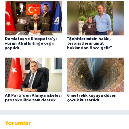
Damlataş ve Kleopatra'yı
"Şehitlerimizin hakkı,
vuran ithal kirliliğe çağrı
teröristlerin umut
yapıldı
hakkından önce gelir"
AK Parti'den Alanya iskelesi
6 metrelik kuyuya düşen
protokolüne tam destek
çocuk kurtarıldı
Yorumlar