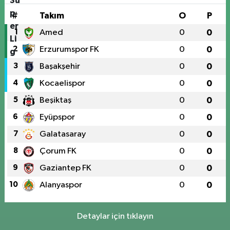
#
Takım
O
P
1
Amed
0
0
2
Erzurumspor FK
0
0
3
Başakşehir
0
0
4
Kocaelispor
0
0
5
Beşiktaş
0
0
6
Eyüpspor
0
0
7
Galatasaray
0
0
8
Çorum FK
0
0
9
Gaziantep FK
0
0
10
Alanyaspor
0
0
Detaylar için tıklayın