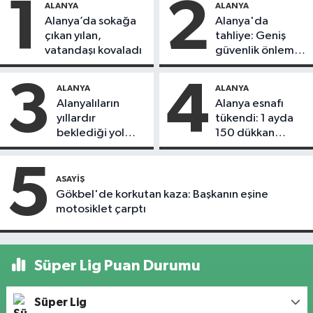
1
2
ALANYA
ALANYA
Alanya’da sokağa
Alanya'da
çıkan yılan,
tahliye: Geniş
vatandaşı kovaladı
güvenlik önlemi
alındı
3
4
ALANYA
ALANYA
Alanyalıların
Alanya esnafı
yıllardır
tükendi: 1 ayda
beklediği yol
150 dükkan
askıdan döndü
kapandı
5
ASAYIŞ
Gökbel'de korkutan kaza: Başkanın eşine
motosiklet çarptı
Süper Lig Puan Durumu
Süper Lig