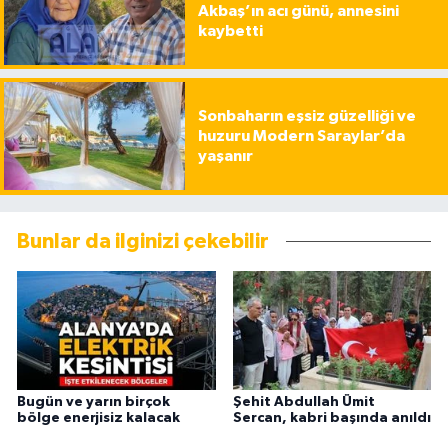
Akbaş’ın acı günü, annesini
kaybetti
Sonbaharın eşsiz güzelliği ve
huzuru Modern Saraylar’da
yaşanır
Bunlar da ilginizi çekebilir
Bugün ve yarın birçok
Şehit Abdullah Ümit
bölge enerjisiz kalacak
Sercan, kabri başında anıldı