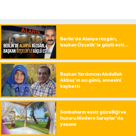
Berlin’de Alanya rüzgârı,
başkan Özçelik’le güçlü esti…
Başkan Yardımcısı Abdullah
Akbaş’ın acı günü, annesini
kaybetti
Sonbaharın eşsiz güzelliği ve
huzuru Modern Saraylar’da
yaşanır