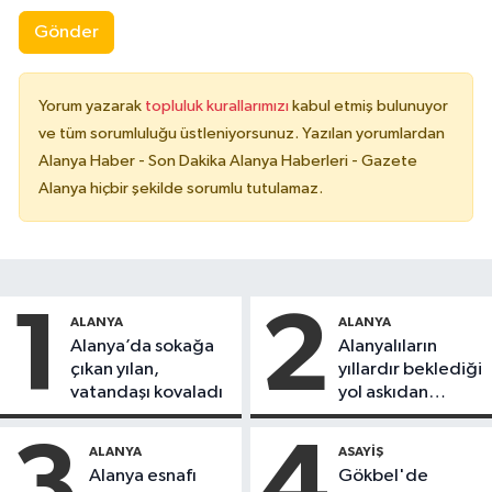
Gönder
Yorum yazarak
topluluk kurallarımızı
kabul etmiş bulunuyor
ve tüm sorumluluğu üstleniyorsunuz. Yazılan yorumlardan
Alanya Haber - Son Dakika Alanya Haberleri - Gazete
Alanya hiçbir şekilde sorumlu tutulamaz.
1
2
ALANYA
ALANYA
Alanya’da sokağa
Alanyalıların
çıkan yılan,
yıllardır beklediği
vatandaşı kovaladı
yol askıdan
döndü
3
4
ALANYA
ASAYIŞ
Alanya esnafı
Gökbel'de