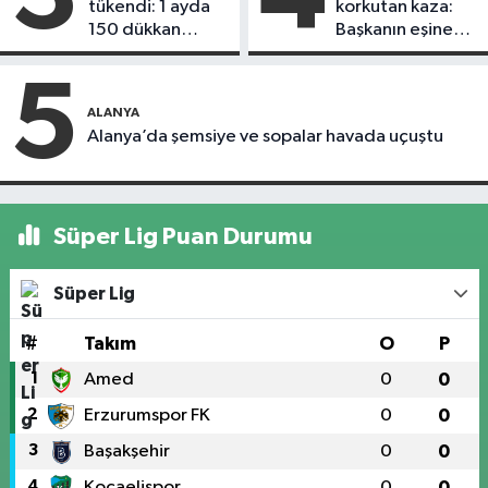
tükendi: 1 ayda
korkutan kaza:
150 dükkan
Başkanın eşine
kapandı
motosiklet çarptı
5
ALANYA
Alanya’da şemsiye ve sopalar havada uçuştu
Süper Lig Puan Durumu
Süper Lig
#
Takım
O
P
1
Amed
0
0
2
Erzurumspor FK
0
0
3
Başakşehir
0
0
4
Kocaelispor
0
0