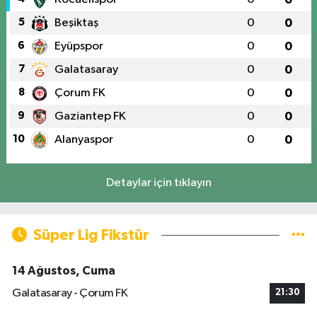
5
Beşiktaş
0
0
6
Eyüpspor
0
0
7
Galatasaray
0
0
8
Çorum FK
0
0
9
Gaziantep FK
0
0
10
Alanyaspor
0
0
Detaylar için tıklayın
Süper Lig Fikstür
14 Ağustos, Cuma
Galatasaray - Çorum FK
21:30