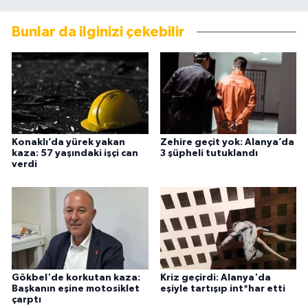
Bunlar da ilginizi çekebilir
Konaklı’da yürek yakan
Zehire geçit yok: Alanya’da
kaza: 57 yaşındaki işçi can
3 şüpheli tutuklandı
verdi
Gökbel'de korkutan kaza:
Kriz geçirdi: Alanya'da
Başkanın eşine motosiklet
eşiyle tartışıp int*har etti
çarptı