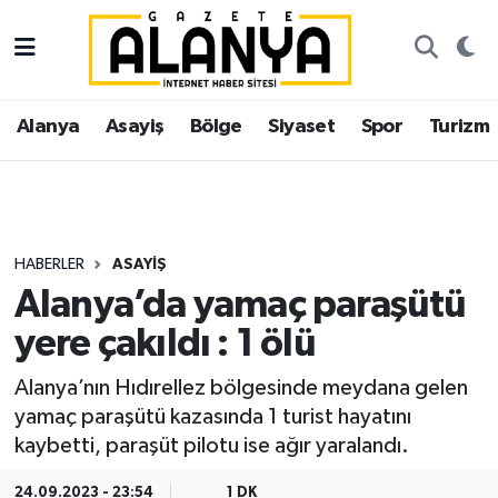
Alanya
İstanbul Nöbetçi Eczaneler
Alanya
Asayiş
Bölge
Siyaset
Spor
Turizm
Asayiş
İstanbul Hava Durumu
Bölge
İstanbul Trafik Yoğunluk Haritası
Siyaset
Süper Lig Puan Durumu ve Fikstür
HABERLER
ASAYIŞ
Alanya’da yamaç paraşütü
Spor
Tüm Manşetler
yere çakıldı : 1 ölü
Turizm
Son Dakika Haberleri
Alanya’nın Hıdırellez bölgesinde meydana gelen
yamaç paraşütü kazasında 1 turist hayatını
Ekonomi
Haber Arşivi
kaybetti, paraşüt pilotu ise ağır yaralandı.
Gazipaşa
24.09.2023 - 23:54
1 DK