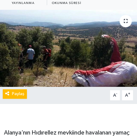
YAYINLANMA
OKUNMA SÜRESI
Paylaş
-
+
A
A
Alanya’nın Hıdırellez mevkiinde havalanan yamaç