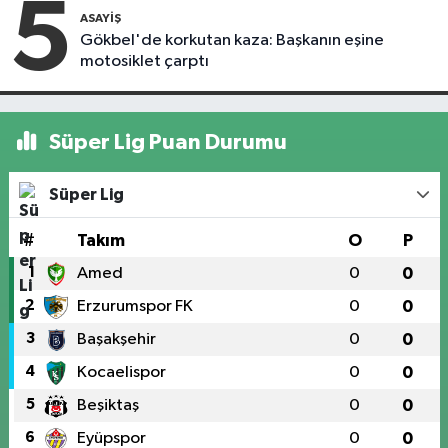
5
ASAYIŞ
Gökbel'de korkutan kaza: Başkanın eşine
motosiklet çarptı
Süper Lig Puan Durumu
Süper Lig
#
Takım
O
P
1
Amed
0
0
2
Erzurumspor FK
0
0
3
Başakşehir
0
0
4
Kocaelispor
0
0
5
Beşiktaş
0
0
6
Eyüpspor
0
0