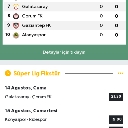
7
Galatasaray
0
0
8
Çorum FK
0
0
9
Gaziantep FK
0
0
10
Alanyaspor
0
0
Detaylar için tıklayın
Süper Lig Fikstür
14 Ağustos, Cuma
Galatasaray - Çorum FK
21:30
15 Ağustos, Cumartesi
Konyaspor - Rizespor
19:00