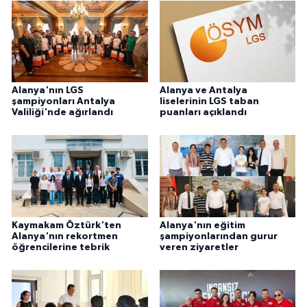
Alanya'nın LGS
Alanya ve Antalya
şampiyonları Antalya
liselerinin LGS taban
Valiliği'nde ağırlandı
puanları açıklandı
Kaymakam Öztürk'ten
Alanya'nın eğitim
Alanya'nın rekortmen
şampiyonlarından gurur
öğrencilerine tebrik
veren ziyaretler