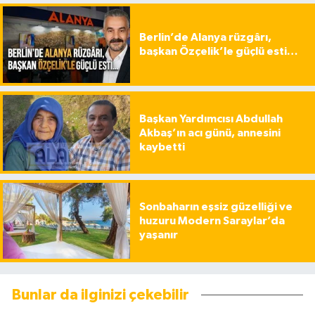
Berlin’de Alanya rüzgârı,
başkan Özçelik’le güçlü esti…
Başkan Yardımcısı Abdullah
Akbaş’ın acı günü, annesini
kaybetti
Sonbaharın eşsiz güzelliği ve
huzuru Modern Saraylar’da
yaşanır
Bunlar da ilginizi çekebilir