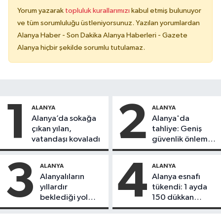
Yorum yazarak
topluluk kurallarımızı
kabul etmiş bulunuyor
ve tüm sorumluluğu üstleniyorsunuz. Yazılan yorumlardan
Alanya Haber - Son Dakika Alanya Haberleri - Gazete
Alanya hiçbir şekilde sorumlu tutulamaz.
1
2
ALANYA
ALANYA
Alanya’da sokağa
Alanya'da
çıkan yılan,
tahliye: Geniş
vatandaşı kovaladı
güvenlik önlemi
alındı
3
4
ALANYA
ALANYA
Alanyalıların
Alanya esnafı
yıllardır
tükendi: 1 ayda
beklediği yol
150 dükkan
askıdan döndü
kapandı