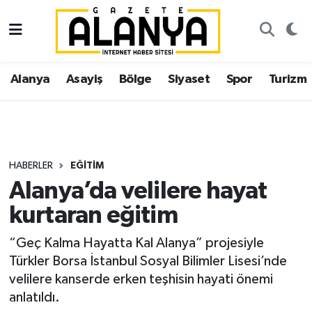
Alanya
İstanbul Nöbetçi Eczaneler
Alanya
Asayiş
Bölge
Siyaset
Spor
Turizm
Asayiş
İstanbul Hava Durumu
Bölge
İstanbul Trafik Yoğunluk Haritası
Siyaset
Süper Lig Puan Durumu ve Fikstür
HABERLER
EĞITIM
Alanya’da velilere hayat
Spor
Tüm Manşetler
kurtaran eğitim
Turizm
Son Dakika Haberleri
“Geç Kalma Hayatta Kal Alanya” projesiyle
Türkler Borsa İstanbul Sosyal Bilimler Lisesi’nde
Ekonomi
Haber Arşivi
velilere kanserde erken teşhisin hayati önemi
anlatıldı.
Gazipaşa