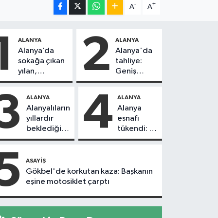
-
+
A
A
1
2
ALANYA
ALANYA
Alanya’da
Alanya'da
sokağa çıkan
tahliye:
yılan,
Geniş
vatandaşı
güvenlik
kovaladı
önlemi
3
4
ALANYA
ALANYA
alındı
Alanyalıların
Alanya
yıllardır
esnafı
beklediği
tükendi: 1
yol askıdan
ayda 150
döndü
dükkan
5
kapandı
ASAYIŞ
Gökbel'de korkutan kaza: Başkanın
eşine motosiklet çarptı