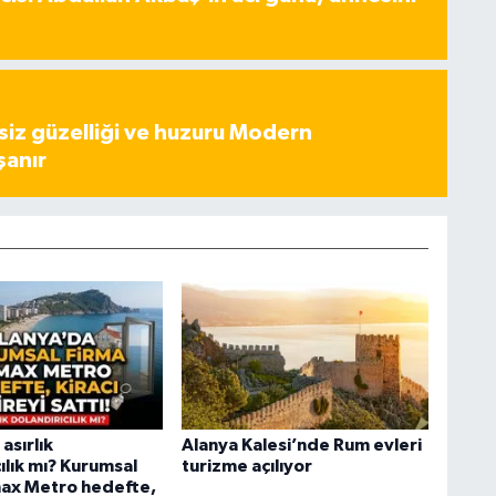
iz güzelliği ve huzuru Modern
şanır
asırlık
Alanya Kalesi’nde Rum evleri
ılık mı? Kurumsal
turizme açılıyor
ax Metro hedefte,