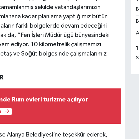
sı tamamlanmış şekilde vatandaşlarımızın
B
amlanana kadar planlama yaptığımız bütün
B
aların farklı bölgelerde devam edeceğini
A
ak da, “Fen İşleri Müdürlüğü bünyesindeki
evam ediyor. 10 kilometrelik çalışmamızı
1
taş ve Söğüt bölgesinde çalışmalarımız
S
R
nde Rum evleri turizme açılıyor
e
ise Alanya Belediyesi’ne teşekkür ederek,