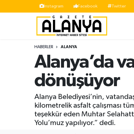
İnstagram
Facebook
Twitter
Alanya
İstanbul Nöbetçi Eczaneler
Asayiş
İstanbul Hava Durumu
HABERLER
ALANYA
Bölge
İstanbul Trafik Yoğunluk Haritası
Alanya’da va
Siyaset
Süper Lig Puan Durumu ve Fikstür
dönüşüyor
Spor
Tüm Manşetler
Alanya Belediyesi’nin, vatandaş
Turizm
Son Dakika Haberleri
kilometrelik asfalt çalışması tü
teşekkür eden Muhtar Selahatt
Ekonomi
Haber Arşivi
Yolu’muz yapılıyor.” dedi.
Gazipaşa