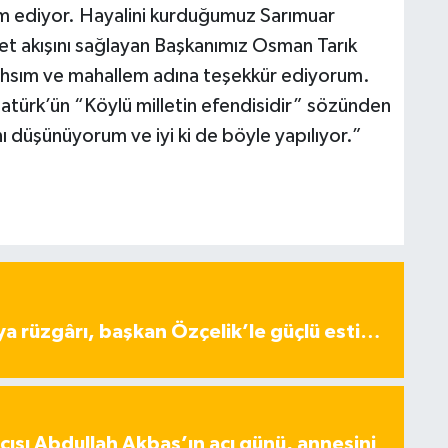
vam ediyor. Hayalini kurduğumuz Sarımuar
met akışını sağlayan Başkanımız Osman Tarık
ahsım ve mahallem adına teşekkür ediyorum.
türk’ün “Köylü milletin efendisidir” sözünden
nı düşünüyorum ve iyi ki de böyle yapılıyor.”
ya rüzgârı, başkan Özçelik’le güçlü esti…
ısı Abdullah Akbaş’ın acı günü, annesini