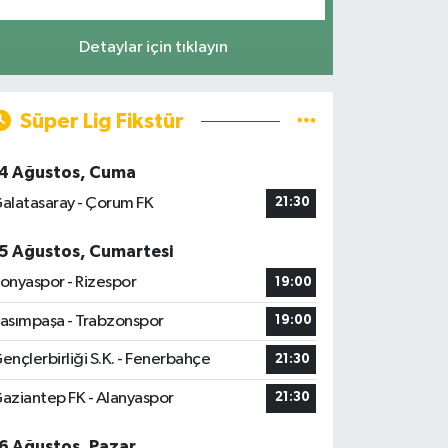
Detaylar için tıklayın
Süper Lig Fikstür
4 Ağustos, Cuma
alatasaray - Çorum FK
21:30
5 Ağustos, Cumartesi
onyaspor - Rizespor
19:00
asımpaşa - Trabzonspor
19:00
ençlerbirliği S.K. - Fenerbahçe
21:30
aziantep FK - Alanyaspor
21:30
6 Ağustos, Pazar