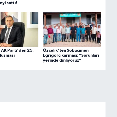
eyi sattı!
 AK Parti'den 25.
Özçelik’ten Söbüçimen
uluşması
Eğrigöl çıkarması: "Sorunları
yerinde dinliyoruz"