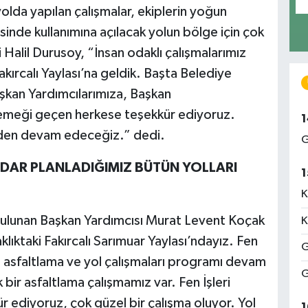
yolda yapılan çalışmalar, ekiplerin yoğun
erisinde kullanımına açılacak yolun bölge için çok
Halil Durusoy, “İnsan odaklı çalışmalarımız
ırcalı Yaylası’na geldik. Başta Belediye
şkan Yardımcılarımıza, Başkan
 emeği geçen herkese teşekkür ediyoruz.
1
eden devam edeceğiz.” dedi.
G
ADAR PLANLADIĞIMIZ BÜTÜN YOLLARI
1
K
bulunan Başkan Yardımcısı Murat Levent Koçak
K
lıktaki Fakırcalı Sarımuar Yaylası’ndayız. Fen
G
asfaltlama ve yol çalışmaları programı devam
G
 bir asfaltlama çalışmamız var. Fen İşleri
 ediyoruz, çok güzel bir çalışma oluyor. Yol
1