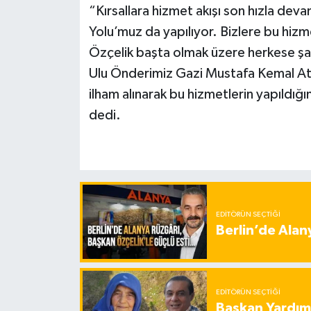
“Kırsallara hizmet akışı son hızla de
Yolu’muz da yapılıyor. Bizlere bu hiz
Özçelik başta olmak üzere herkese ş
Ulu Önderimiz Gazi Mustafa Kemal Ata
ilham alınarak bu hizmetlerin yapıldığı
dedi.
EDITÖRÜN SEÇTIĞI
Berlin’de Alan
EDITÖRÜN SEÇTIĞI
Başkan Yardımc