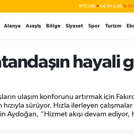
DOLAR
47,7436
%0.1
EURO
55,2510
%0.3
Alanya
Asayiş
Bölge
Siyaset
Spor
Turizm
Ek
STERLİN
64,4811
%0.3
GRAM ALTIN
6660.55
%0.0
BİST100
13.779
%-1
tandaşın hayali 
BITCOIN
64.944,08
%-0.
ların ulaşım konforunu artırmak için Fakırc
m hızıyla sürüyor. Hızla ilerleyen çalışmalar
in Aydoğan, “Hizmet akışı devam ediyor,