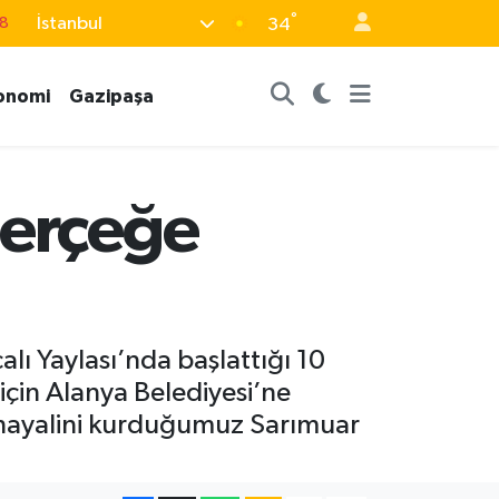
°
İstanbul
8
34
2
onomi
Gazipaşa
8
3
4
gerçeğe
18
alı Yaylası’nda başlattığı 10
 için Alanya Belediyesi’ne
 hayalini kurduğumuz Sarımuar