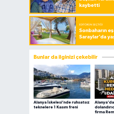
kaybetti
EDITÖRÜN SEÇTIĞI
Sonbaharın eşs
Saraylar’da ya
Bunlar da ilginizi çekebilir
Alanya İskelesi’nde ruhsatsız
Alanya’da 
teknelere 1 Kasım freni
dolandırıc
firma Rem