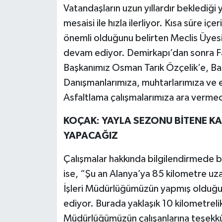
Vatandaşların uzun yıllardır beklediği 
mesaisi ile hızla ilerliyor. Kısa süre iç
önemli olduğunu belirten Meclis Üyesi 
devam ediyor. Demirkapı’dan sonra Fak
Başkanımız Osman Tarık Özçelik’e, Ba
Danışmanlarımıza, muhtarlarımıza ve
Asfaltlama çalışmalarımıza ara verm
KOÇAK: YAYLA SEZONU BİTENE K
YAPACAĞIZ
Çalışmalar hakkında bilgilendirmede 
ise, “Şu an Alanya’ya 85 kilometre uzak
İşleri Müdürlüğümüzün yapmış olduğu 
ediyor. Burada yaklaşık 10 kilometrelik
Müdürlüğümüzün çalışanlarına teşekkür