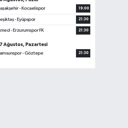
aşakşehir - Kocaelispor
19:00
eşiktaş - Eyüpspor
21:30
med - Erzurumspor FK
21:30
7 Ağustos, Pazartesi
amsunspor - Göztepe
21:30