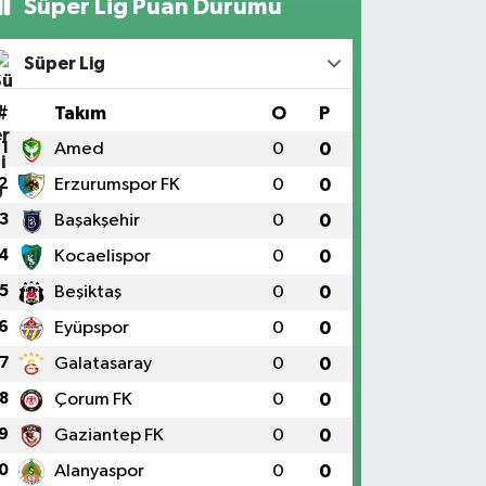
Süper Lig Puan Durumu
Süper Lig
#
Takım
O
P
1
Amed
0
0
2
Erzurumspor FK
0
0
3
Başakşehir
0
0
4
Kocaelispor
0
0
5
Beşiktaş
0
0
6
Eyüpspor
0
0
7
Galatasaray
0
0
8
Çorum FK
0
0
9
Gaziantep FK
0
0
0
Alanyaspor
0
0