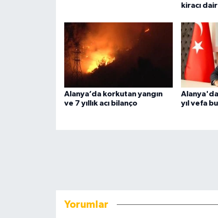
kiracı dair
Alanya’da korkutan yangın
Alanya'da
ve 7 yıllık acı bilanço
yıl vefa b
Yorumlar