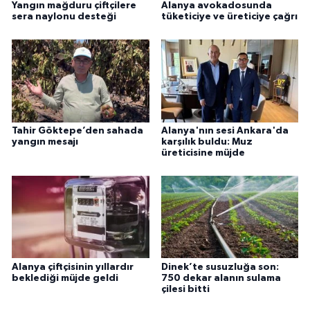
Yangın mağduru çiftçilere
Alanya avokadosunda
sera naylonu desteği
tüketiciye ve üreticiye çağrı
Tahir Göktepe’den sahada
Alanya'nın sesi Ankara'da
yangın mesajı
karşılık buldu: Muz
üreticisine müjde
Alanya çiftçisinin yıllardır
Dinek’te susuzluğa son:
beklediği müjde geldi
750 dekar alanın sulama
çilesi bitti