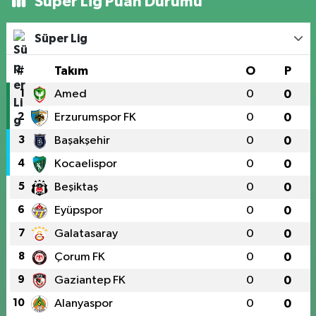
Süper Lig Puan Durumu
Süper Lig
#
Takım
O
P
1
Amed
0
0
2
Erzurumspor FK
0
0
3
Başakşehir
0
0
4
Kocaelispor
0
0
5
Beşiktaş
0
0
6
Eyüpspor
0
0
7
Galatasaray
0
0
8
Çorum FK
0
0
9
Gaziantep FK
0
0
10
Alanyaspor
0
0