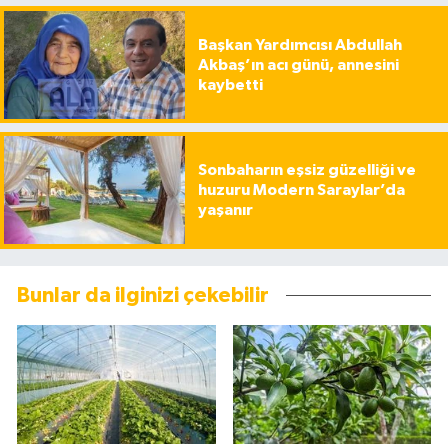
Başkan Yardımcısı Abdullah
Akbaş’ın acı günü, annesini
kaybetti
Sonbaharın eşsiz güzelliği ve
huzuru Modern Saraylar’da
yaşanır
Bunlar da ilginizi çekebilir