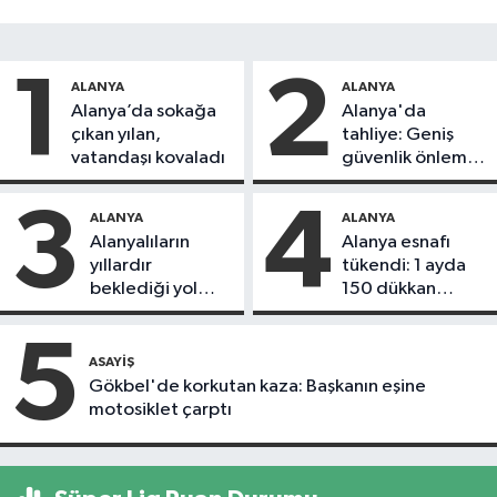
1
2
ALANYA
ALANYA
Alanya’da sokağa
Alanya'da
çıkan yılan,
tahliye: Geniş
vatandaşı kovaladı
güvenlik önlemi
alındı
3
4
ALANYA
ALANYA
Alanyalıların
Alanya esnafı
yıllardır
tükendi: 1 ayda
beklediği yol
150 dükkan
askıdan döndü
kapandı
5
ASAYIŞ
Gökbel'de korkutan kaza: Başkanın eşine
motosiklet çarptı