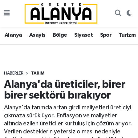
Alanya
İstanbul Nöbetçi Eczaneler
Alanya
Asayiş
Bölge
Siyaset
Spor
Turizm
Asayiş
İstanbul Hava Durumu
Bölge
İstanbul Trafik Yoğunluk Haritası
Siyaset
Süper Lig Puan Durumu ve Fikstür
HABERLER
TARIM
Alanya'da üreticiler, birer
Spor
Tüm Manşetler
birer sektörü bırakıyor
Turizm
Son Dakika Haberleri
Alanya'da tarımda artan girdi maliyetleri üreticiyi
çıkmaza sürüklüyor. Enflasyon ve maliyetler
Ekonomi
Haber Arşivi
altında ezilen üreticiler kurtuluş için çözüm arıyor.
Verilen desteklerin yetersiz olması nedeniyle
Gazipaşa