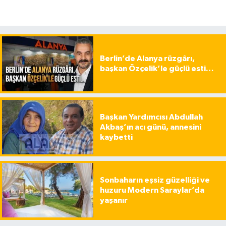
Berlin’de Alanya rüzgârı,
başkan Özçelik’le güçlü esti…
Başkan Yardımcısı Abdullah
Akbaş’ın acı günü, annesini
kaybetti
Sonbaharın eşsiz güzelliği ve
huzuru Modern Saraylar’da
yaşanır