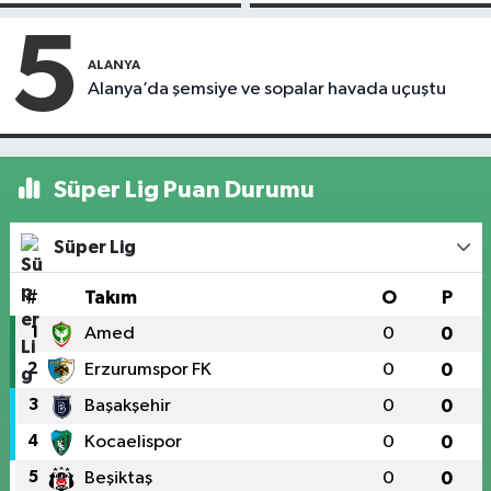
kapandı
motosiklet çarptı
5
ALANYA
Alanya’da şemsiye ve sopalar havada uçuştu
Süper Lig Puan Durumu
Süper Lig
#
Takım
O
P
1
Amed
0
0
2
Erzurumspor FK
0
0
3
Başakşehir
0
0
4
Kocaelispor
0
0
5
Beşiktaş
0
0