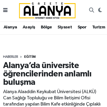
Alanya
İstanbul Nöbetçi Eczaneler
Alanya
Asayiş
Bölge
Siyaset
Spor
Turizm
Asayiş
İstanbul Hava Durumu
Bölge
İstanbul Trafik Yoğunluk Haritası
Siyaset
Süper Lig Puan Durumu ve Fikstür
HABERLER
EĞITIM
Alanya’da üniversite
Spor
Tüm Manşetler
öğrencilerinden anlamlı
Turizm
Son Dakika Haberleri
buluşma
Ekonomi
Haber Arşivi
Alanya Alaaddin Keykubat Üniversitesi (ALKÜ)
Can Sağlığı Topluluğu ve Bilim İletişimi Ofisi
Gazipaşa
tarafından yapılan Bilim Kafe etkinliğinde Çıplaklı