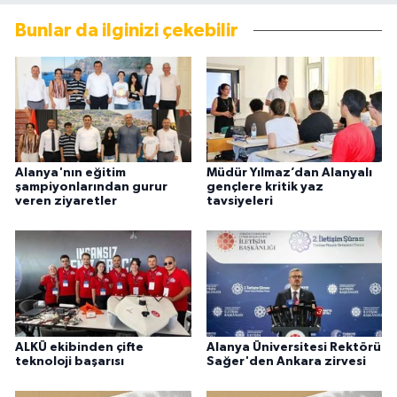
Bunlar da ilginizi çekebilir
Alanya'nın eğitim
Müdür Yılmaz’dan Alanyalı
şampiyonlarından gurur
gençlere kritik yaz
veren ziyaretler
tavsiyeleri
ALKÜ ekibinden çifte
Alanya Üniversitesi Rektörü
teknoloji başarısı
Sağer'den Ankara zirvesi