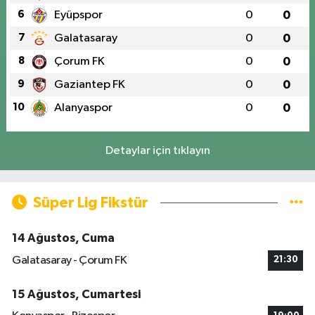
6
Eyüpspor
0
0
7
Galatasaray
0
0
8
Çorum FK
0
0
9
Gaziantep FK
0
0
10
Alanyaspor
0
0
Detaylar için tıklayın
Süper Lig Fikstür
14 Ağustos, Cuma
Galatasaray - Çorum FK
21:30
15 Ağustos, Cumartesi