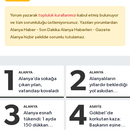
Yorum yazarak
topluluk kurallarımızı
kabul etmiş bulunuyor
ve tüm sorumluluğu üstleniyorsunuz. Yazılan yorumlardan
Alanya Haber - Son Dakika Alanya Haberleri - Gazete
Alanya hiçbir şekilde sorumlu tutulamaz.
1
2
ALANYA
ALANYA
Alanya’da sokağa
Alanyalıların
çıkan yılan,
yıllardır beklediği
vatandaşı kovaladı
yol askıdan
döndü
3
4
ALANYA
ASAYIŞ
Alanya esnafı
Gökbel'de
tükendi: 1 ayda
korkutan kaza:
150 dükkan
Başkanın eşine