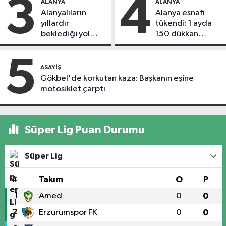
3
4
ALANYA
ALANYA
Alanyalıların
Alanya esnafı
yıllardır
tükendi: 1 ayda
beklediği yol
150 dükkan
askıdan döndü
kapandı
5
ASAYIŞ
Gökbel'de korkutan kaza: Başkanın eşine
motosiklet çarptı
Süper Lig Puan Durumu
Süper Lig
#
Takım
O
P
1
Amed
0
0
2
Erzurumspor FK
0
0