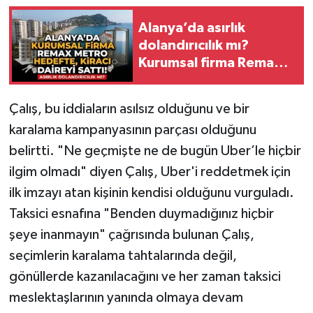
Alanya’da asırlık
dolandırıcılık mı?
Kurumsal firma Remax
Metro hedefte, kiracı
daireyi sattı!
Çalış, bu iddiaların asılsız olduğunu ve bir
karalama kampanyasının parçası olduğunu
belirtti. "Ne geçmişte ne de bugün Uber’le hiçbir
ilgim olmadı" diyen Çalış, Uber'i reddetmek için
ilk imzayı atan kişinin kendisi olduğunu vurguladı.
Taksici esnafına "Benden duymadığınız hiçbir
şeye inanmayın" çağrısında bulunan Çalış,
seçimlerin karalama tahtalarında değil,
gönüllerde kazanılacağını ve her zaman taksici
meslektaşlarının yanında olmaya devam