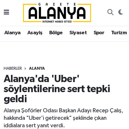
Alanya
İstanbul Nöbetçi Eczaneler
Alanya
Asayiş
Bölge
Siyaset
Spor
Turizm
Asayiş
İstanbul Hava Durumu
Bölge
İstanbul Trafik Yoğunluk Haritası
Siyaset
Süper Lig Puan Durumu ve Fikstür
HABERLER
ALANYA
Alanya'da 'Uber'
Spor
Tüm Manşetler
söylentilerine sert tepki
Turizm
Son Dakika Haberleri
geldi
Ekonomi
Haber Arşivi
Alanya Şoförler Odası Başkan Adayı Recep Çalış,
hakkında "Uber'i getirecek" şeklinde çıkan
Gazipaşa
iddialara sert yanıt verdi.