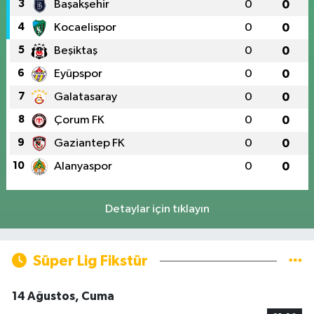
3
Başakşehir
0
0
4
Kocaelispor
0
0
5
Beşiktaş
0
0
6
Eyüpspor
0
0
7
Galatasaray
0
0
8
Çorum FK
0
0
9
Gaziantep FK
0
0
10
Alanyaspor
0
0
Detaylar için tıklayın
Süper Lig Fikstür
14 Ağustos, Cuma