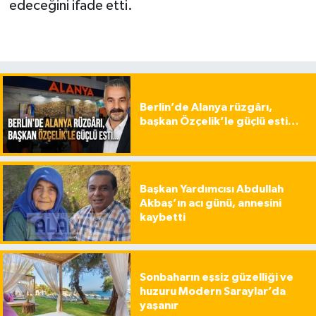
edeceğini ifade etti.
Berlin’de Alanya rüzgârı,
başkan Özçelik’le güçlü esti…
Başkan Yardımcısı Abdullah
Akbaş’ın acı günü, annesini
kaybetti
Sonbaharın eşsiz güzelliği ve
huzuru Modern Saraylar’da
yaşanır