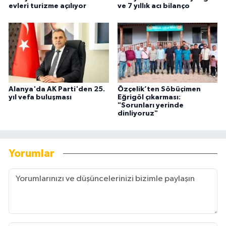
evleri turizme açılıyor
ve 7 yıllık acı bilanço
Alanya'da AK Parti'den 25.
Özçelik’ten Söbüçimen
yıl vefa buluşması
Eğrigöl çıkarması:
"Sorunları yerinde
dinliyoruz"
Yorumlar