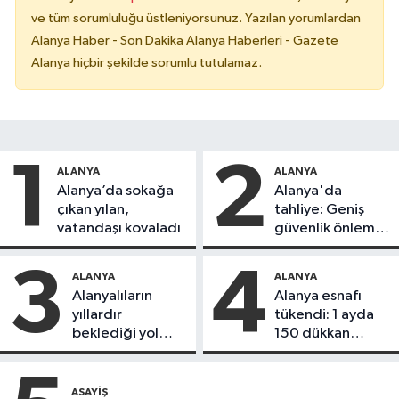
ve tüm sorumluluğu üstleniyorsunuz. Yazılan yorumlardan
Alanya Haber - Son Dakika Alanya Haberleri - Gazete
Alanya hiçbir şekilde sorumlu tutulamaz.
1
2
ALANYA
ALANYA
Alanya’da sokağa
Alanya'da
çıkan yılan,
tahliye: Geniş
vatandaşı kovaladı
güvenlik önlemi
alındı
3
4
ALANYA
ALANYA
Alanyalıların
Alanya esnafı
yıllardır
tükendi: 1 ayda
beklediği yol
150 dükkan
askıdan döndü
kapandı
ASAYIŞ