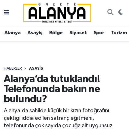
Alanya
İstanbul Nöbetçi Eczaneler
Alanya
Asayiş
Bölge
Siyaset
Spor
Turizm
Asayiş
İstanbul Hava Durumu
Bölge
İstanbul Trafik Yoğunluk Haritası
Siyaset
Süper Lig Puan Durumu ve Fikstür
HABERLER
ASAYIŞ
Alanya’da tutuklandı!
Spor
Tüm Manşetler
Telefonunda bakın ne
Turizm
Son Dakika Haberleri
bulundu?
Ekonomi
Haber Arşivi
Alanya'da sahilde küçük bir kızın fotoğrafını
çektiği iddia edilen satranç eğitmeni,
Gazipaşa
telefonunda çok sayıda çocuğa ait uygunsuz