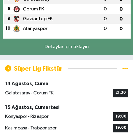
8
Çorum FK
0
0
9
Gaziantep FK
0
0
10
Alanyaspor
0
0
Detaylar için tıklayın
Süper Lig Fikstür
14 Ağustos, Cuma
Galatasaray - Çorum FK
21:30
15 Ağustos, Cumartesi
Konyaspor - Rizespor
19:00
Kasımpaşa - Trabzonspor
19:00