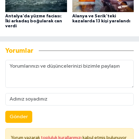
Antalya’da yüzme faciası:
Alanya ve Serik'teki
İki arkadaş boğularak can
kazalarda 13 kişi yaralandı
verdi
Yorumlar
Gönder
Yorum yazarak
topluluk kurallarımızı
kabul etmiş bulunuyor