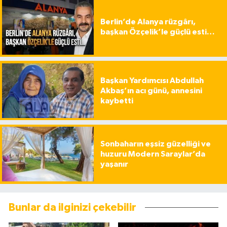
Berlin’de Alanya rüzgârı,
başkan Özçelik’le güçlü esti…
Başkan Yardımcısı Abdullah
Akbaş’ın acı günü, annesini
kaybetti
Sonbaharın eşsiz güzelliği ve
huzuru Modern Saraylar’da
yaşanır
Bunlar da ilginizi çekebilir