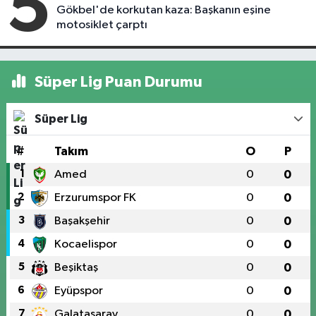
5
Gökbel'de korkutan kaza: Başkanın eşine
motosiklet çarptı
Süper Lig Puan Durumu
Süper Lig
#
Takım
O
P
1
Amed
0
0
2
Erzurumspor FK
0
0
3
Başakşehir
0
0
4
Kocaelispor
0
0
5
Beşiktaş
0
0
6
Eyüpspor
0
0
7
Galatasaray
0
0