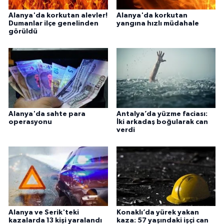
Alanya'da korkutan alevler!
Alanya'da korkutan
Dumanlar ilçe genelinden
yangına hızlı müdahale
görüldü
Alanya'da sahte para
Antalya’da yüzme faciası:
operasyonu
İki arkadaş boğularak can
verdi
Alanya ve Serik'teki
Konaklı’da yürek yakan
kazalarda 13 kişi yaralandı
kaza: 57 yaşındaki işçi can