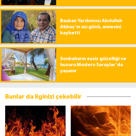
Başkan Yardımcısı Abdullah
Akbaş’ın acı günü, annesini
kaybetti
Sonbaharın eşsiz güzelliği ve
huzuru Modern Saraylar’da
yaşanır
Bunlar da ilginizi çekebilir