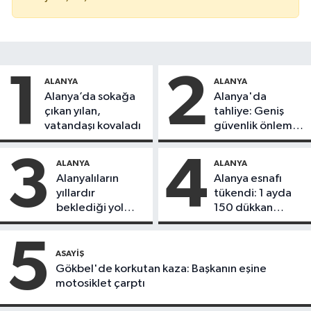
1
2
ALANYA
ALANYA
Alanya’da sokağa
Alanya'da
çıkan yılan,
tahliye: Geniş
vatandaşı kovaladı
güvenlik önlemi
alındı
3
4
ALANYA
ALANYA
Alanyalıların
Alanya esnafı
yıllardır
tükendi: 1 ayda
beklediği yol
150 dükkan
askıdan döndü
kapandı
5
ASAYIŞ
Gökbel'de korkutan kaza: Başkanın eşine
motosiklet çarptı