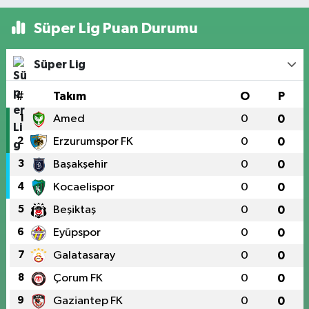
Süper Lig Puan Durumu
Süper Lig
#
Takım
O
P
1
Amed
0
0
2
Erzurumspor FK
0
0
3
Başakşehir
0
0
4
Kocaelispor
0
0
5
Beşiktaş
0
0
6
Eyüpspor
0
0
7
Galatasaray
0
0
8
Çorum FK
0
0
9
Gaziantep FK
0
0