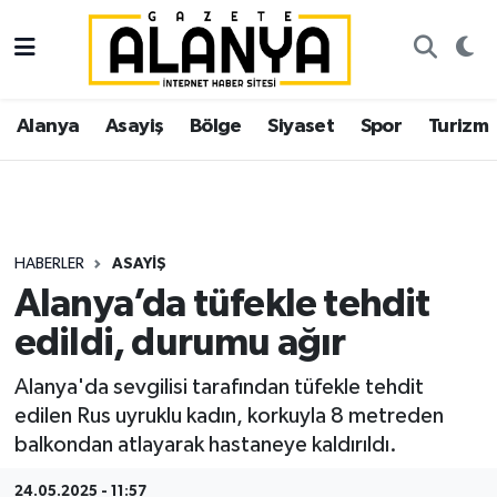
Alanya
İstanbul Nöbetçi Eczaneler
Alanya
Asayiş
Bölge
Siyaset
Spor
Turizm
Asayiş
İstanbul Hava Durumu
Bölge
İstanbul Trafik Yoğunluk Haritası
Siyaset
Süper Lig Puan Durumu ve Fikstür
HABERLER
ASAYIŞ
Alanya’da tüfekle tehdit
Spor
Tüm Manşetler
edildi, durumu ağır
Turizm
Son Dakika Haberleri
Alanya'da sevgilisi tarafından tüfekle tehdit
edilen Rus uyruklu kadın, korkuyla 8 metreden
Ekonomi
Haber Arşivi
balkondan atlayarak hastaneye kaldırıldı.
Gazipaşa
24.05.2025 - 11:57