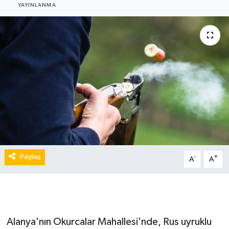
YAYINLANMA
Paylaş
-
+
A
A
Alanya'nın Okurcalar Mahallesi'nde, Rus uyruklu