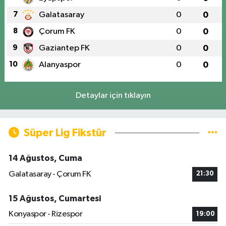
7
Galatasaray
0
0
8
Çorum FK
0
0
9
Gaziantep FK
0
0
10
Alanyaspor
0
0
Detaylar için tıklayın
Süper Lig Fikstür
14 Ağustos, Cuma
Galatasaray - Çorum FK
21:30
15 Ağustos, Cumartesi
Konyaspor - Rizespor
19:00