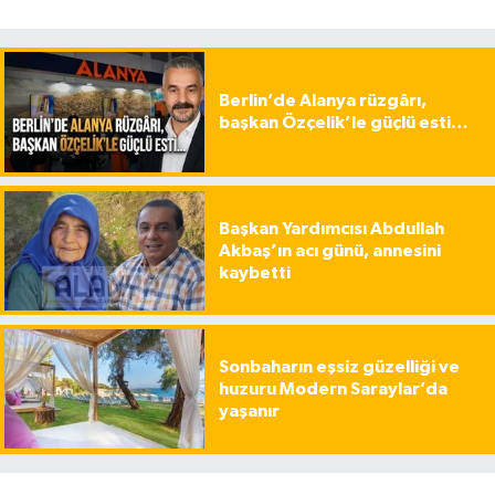
Berlin’de Alanya rüzgârı,
başkan Özçelik’le güçlü esti…
Başkan Yardımcısı Abdullah
Akbaş’ın acı günü, annesini
kaybetti
Sonbaharın eşsiz güzelliği ve
huzuru Modern Saraylar’da
yaşanır