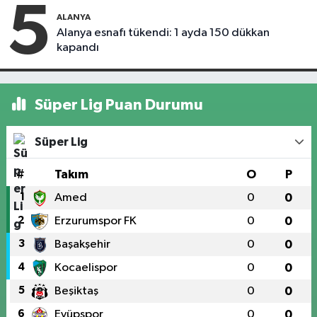
5
ALANYA
Alanya esnafı tükendi: 1 ayda 150 dükkan
kapandı
Süper Lig Puan Durumu
Süper Lig
#
Takım
O
P
1
Amed
0
0
2
Erzurumspor FK
0
0
3
Başakşehir
0
0
4
Kocaelispor
0
0
5
Beşiktaş
0
0
6
Eyüpspor
0
0