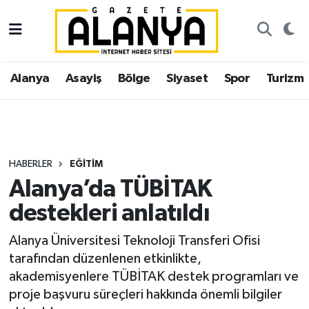
Alanya
İstanbul Nöbetçi Eczaneler
Alanya
Asayiş
Bölge
Siyaset
Spor
Turizm
Asayiş
İstanbul Hava Durumu
Bölge
İstanbul Trafik Yoğunluk Haritası
Siyaset
Süper Lig Puan Durumu ve Fikstür
HABERLER
EĞITIM
Alanya’da TÜBİTAK
Spor
Tüm Manşetler
destekleri anlatıldı
Turizm
Son Dakika Haberleri
Alanya Üniversitesi Teknoloji Transferi Ofisi
tarafından düzenlenen etkinlikte,
Ekonomi
Haber Arşivi
akademisyenlere TÜBİTAK destek programları ve
proje başvuru süreçleri hakkında önemli bilgiler
Gazipaşa