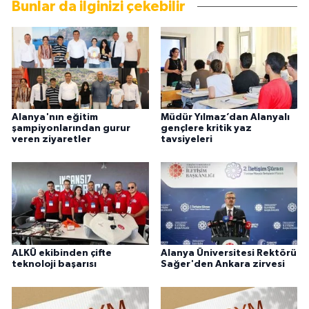
Bunlar da ilginizi çekebilir
Alanya'nın eğitim
Müdür Yılmaz’dan Alanyalı
şampiyonlarından gurur
gençlere kritik yaz
veren ziyaretler
tavsiyeleri
ALKÜ ekibinden çifte
Alanya Üniversitesi Rektörü
teknoloji başarısı
Sağer'den Ankara zirvesi