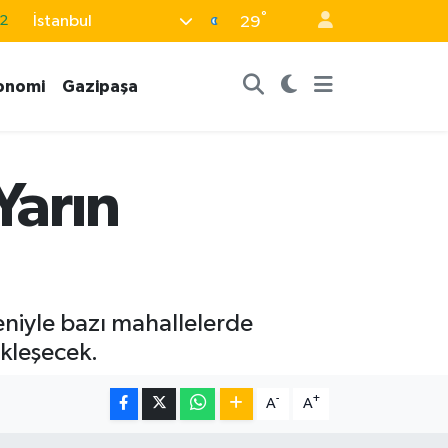
°
İstanbul
2
29
8
onomi
Gazipaşa
2
8
9
Yarın
9
eniyle bazı mahallelerde
ekleşecek.
-
+
A
A