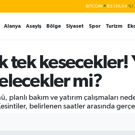
BITCOIN
65.130,04
%1.
DOLAR
47,7436
%0.1
Alanya
Asayiş
Bölge
Siyaset
Spor
Turizm
Ek
EURO
55,2510
%0.3
STERLİN
64,4811
%0.3
GRAM ALTIN
6648.99
%2.5
k tek kesecekler! 
BİST100
13.773
%-1
elecekler mi?
ü, planlı bakım ve yatırım çalışmaları ned
Kesintiler, belirlenen saatler arasında gerç