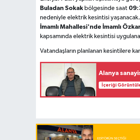
Buladan Sokak
bölgesinde saat
09:
nedeniyle elektrik kesintisi yaşanacak
İmamlı Mahallesi'nde İmamlı Özka
kapsamında elektrik kesintisi uygulanac
Vatandaşların planlanan kesintilere karş
Alanya sanayis
İçeriği Görüntül
EDITÖRÜN SEÇTIĞI