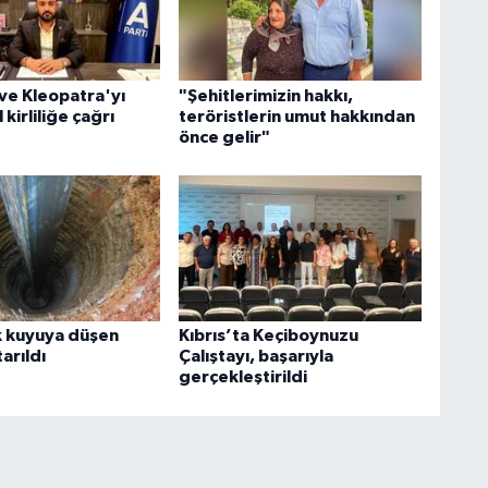
ve Kleopatra'yı
"Şehitlerimizin hakkı,
 kirliliğe çağrı
teröristlerin umut hakkından
önce gelir"
k kuyuya düşen
Kıbrıs’ta Keçiboynuzu
arıldı
Çalıştayı, başarıyla
gerçekleştirildi