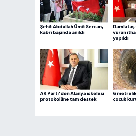
Şehit Abdullah Ümit Sercan,
Damlataş 
kabri başında anıldı
vuran ithal
yapıldı
AK Parti'den Alanya iskelesi
6 metreli
protokolüne tam destek
çocuk kurt