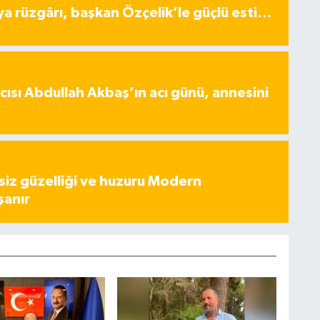
ya rüzgârı, başkan Özçelik’le güçlü esti…
ısı Abdullah Akbaş’ın acı günü, annesini
iz güzelliği ve huzuru Modern
şanır