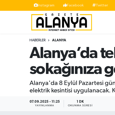
İnstagram
Facebook
Twitter
Alanya
İstanbul Nöbetçi Eczaneler
Asayiş
İstanbul Hava Durumu
HABERLER
ALANYA
Bölge
İstanbul Trafik Yoğunluk Haritası
Alanya’da te
Siyaset
Süper Lig Puan Durumu ve Fikstür
sokağınıza g
Spor
Tüm Manşetler
Alanya'da 8 Eylül Pazartesi gün
Turizm
Son Dakika Haberleri
elektrik kesintisi uygulanacak. 
Ekonomi
Haber Arşivi
07.09.2025 - 11:25
1 DK
YAYINLANMA
OKUNMA SÜRESI
Gazipaşa