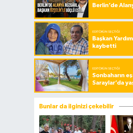
Berlin’de Alan
EDITÖRÜN SEÇTIĞI
Başkan Yardımc
kaybetti
EDITÖRÜN SEÇTIĞI
Sonbaharın eşs
Saraylar’da ya
Bunlar da ilginizi çekebilir