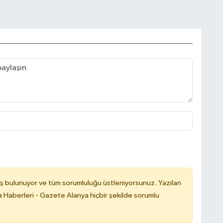
ş bulunuyor ve tüm sorumluluğu üstleniyorsunuz. Yazılan
 Haberleri - Gazete Alanya hiçbir şekilde sorumlu