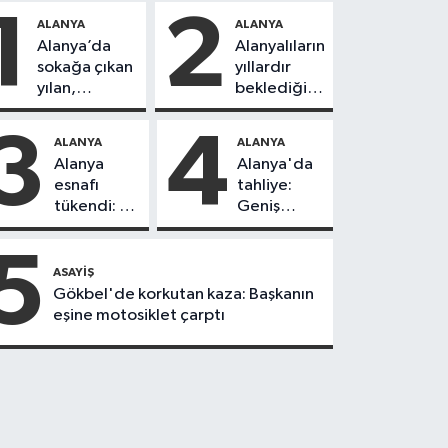
1
2
ALANYA
ALANYA
Alanya’da
Alanyalıların
sokağa çıkan
yıllardır
yılan,
beklediği
vatandaşı
yol askıdan
kovaladı
döndü
3
4
ALANYA
ALANYA
Alanya
Alanya'da
esnafı
tahliye:
tükendi: 1
Geniş
ayda 150
güvenlik
dükkan
önlemi
5
kapandı
alındı
ASAYIŞ
Gökbel'de korkutan kaza: Başkanın
eşine motosiklet çarptı