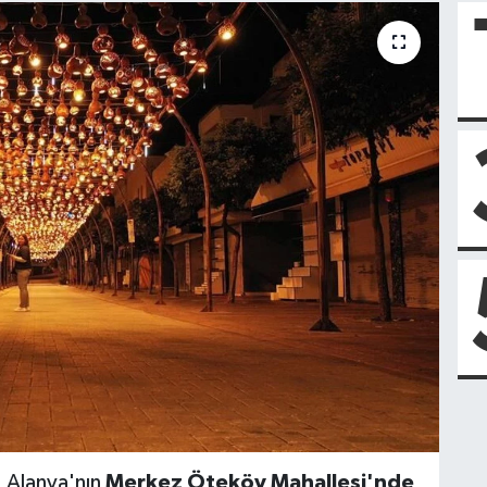
, Alanya'nın
Merkez Öteköy Mahallesi'nde