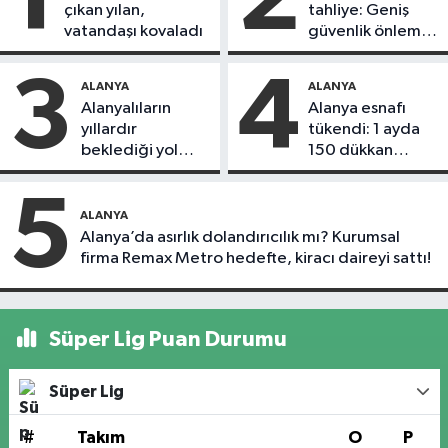
çıkan yılan,
tahliye: Geniş
vatandaşı kovaladı
güvenlik önlemi
alındı
3
4
ALANYA
ALANYA
Alanyalıların
Alanya esnafı
yıllardır
tükendi: 1 ayda
beklediği yol
150 dükkan
askıdan döndü
kapandı
5
ALANYA
Alanya’da asırlık dolandırıcılık mı? Kurumsal
firma Remax Metro hedefte, kiracı daireyi sattı!
Süper Lig Puan Durumu
Süper Lig
#
Takım
O
P