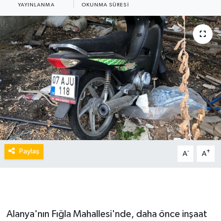
YAYINLANMA
OKUNMA SÜRESI
Paylaş
-
+
A
A
Alanya'nın Fığla Mahallesi'nde, daha önce inşaat