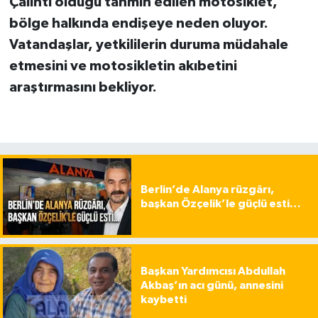
Çalıntı olduğu tahmin edilen motosiklet,
bölge halkında endişeye neden oluyor.
Vatandaşlar, yetkililerin duruma müdahale
etmesini ve motosikletin akıbetini
araştırmasını bekliyor.
Berlin’de Alanya rüzgârı,
başkan Özçelik’le güçlü esti…
Başkan Yardımcısı Abdullah
Akbaş’ın acı günü, annesini
kaybetti