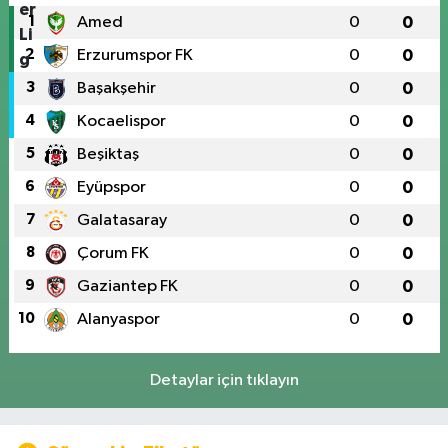
1
Amed
0
0
2
Erzurumspor FK
0
0
3
Başakşehir
0
0
4
Kocaelispor
0
0
5
Beşiktaş
0
0
6
Eyüpspor
0
0
7
Galatasaray
0
0
8
Çorum FK
0
0
9
Gaziantep FK
0
0
10
Alanyaspor
0
0
Detaylar için tıklayın