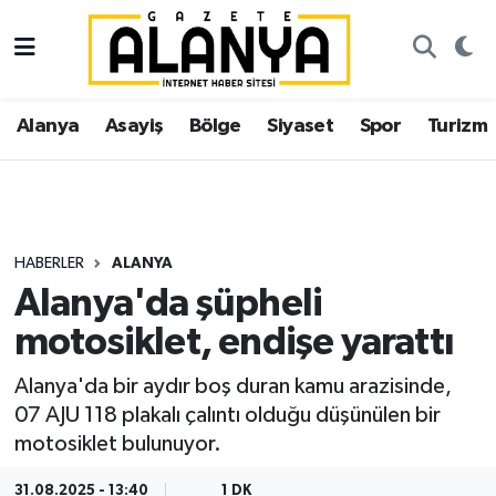
Alanya
İstanbul Nöbetçi Eczaneler
Alanya
Asayiş
Bölge
Siyaset
Spor
Turizm
Asayiş
İstanbul Hava Durumu
Bölge
İstanbul Trafik Yoğunluk Haritası
Siyaset
Süper Lig Puan Durumu ve Fikstür
HABERLER
ALANYA
Alanya'da şüpheli
Spor
Tüm Manşetler
motosiklet, endişe yarattı
Turizm
Son Dakika Haberleri
Alanya'da bir aydır boş duran kamu arazisinde,
07 AJU 118 plakalı çalıntı olduğu düşünülen bir
Ekonomi
Haber Arşivi
motosiklet bulunuyor.
Gazipaşa
31.08.2025 - 13:40
1 DK