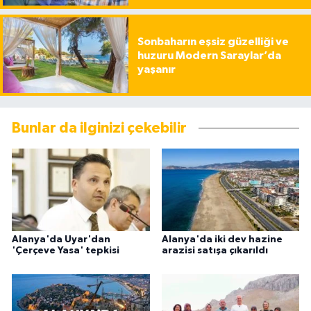
Sonbaharın eşsiz güzelliği ve
huzuru Modern Saraylar’da
yaşanır
Bunlar da ilginizi çekebilir
Alanya'da Uyar'dan
Alanya'da iki dev hazine
'Çerçeve Yasa' tepkisi
arazisi satışa çıkarıldı