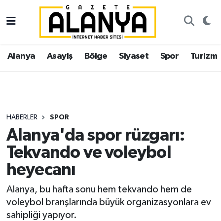
Alanya
İstanbul Nöbetçi Eczaneler
Alanya
Asayiş
Bölge
Siyaset
Spor
Turizm
Asayiş
İstanbul Hava Durumu
Bölge
İstanbul Trafik Yoğunluk Haritası
Siyaset
Süper Lig Puan Durumu ve Fikstür
HABERLER
SPOR
Alanya'da spor rüzgarı:
Spor
Tüm Manşetler
Tekvando ve voleybol
Turizm
Son Dakika Haberleri
heyecanı
Ekonomi
Haber Arşivi
Alanya, bu hafta sonu hem tekvando hem de
voleybol branşlarında büyük organizasyonlara ev
Gazipaşa
sahipliği yapıyor.