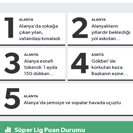
1
2
ALANYA
ALANYA
Alanya’da sokağa
Alanyalıların
çıkan yılan,
yıllardır beklediği
vatandaşı kovaladı
yol askıdan
döndü
3
4
ALANYA
ASAYIŞ
Alanya esnafı
Gökbel'de
tükendi: 1 ayda
korkutan kaza:
150 dükkan
Başkanın eşine
kapandı
motosiklet çarptı
5
ALANYA
Alanya’da şemsiye ve sopalar havada uçuştu
Süper Lig Puan Durumu