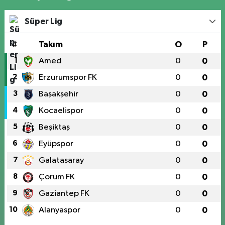
Süper Lig
#
Takım
O
P
1
Amed
0
0
2
Erzurumspor FK
0
0
3
Başakşehir
0
0
4
Kocaelispor
0
0
5
Beşiktaş
0
0
6
Eyüpspor
0
0
7
Galatasaray
0
0
8
Çorum FK
0
0
9
Gaziantep FK
0
0
10
Alanyaspor
0
0