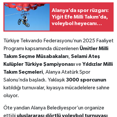
Alanya’da spor rüzgarı:
Yiğit Efe Milli Takım’da,
voleybol heyecanı
başlıyor
Türkiye Tekvando Federasyonu’nun 2025 Faaliyet
Programı kapsamında düzenlenen
Ümitler Milli
Takım Seçme Müsabakaları
,
Selami Ateş
Kulüpler Türkiye Şampiyonası
ve
Yıldızlar Milli
Takım Seçmeleri
, Alanya Atatürk Spor
Salonu’nda başladı. Yaklaşık
3000 sporcunun
katıldığı turnuvalar, kıyasıya mücadelelere sahne
oluyor.
Öte yandan Alanya Belediyespor’un organize
ettiği
uluslararası dörtlü voleybol turnuvası