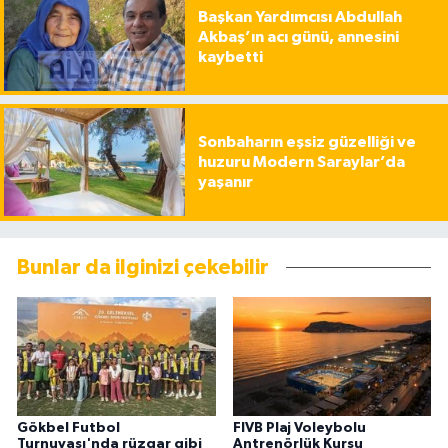
Başkan Yardımcısı Abdullah
Akbaş’ın acı günü, annesini
kaybetti
Sonbaharın eşsiz güzelliği ve
huzuru Modern Saraylar’da
yaşanır
Bunlar da ilginizi çekebilir
Gökbel Futbol
FIVB Plaj Voleybolu
Turnuvası'nda rüzgar gibi
Antrenörlük Kursu