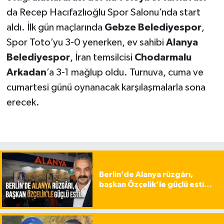
da Recep Hacıfazlıoğlu Spor Salonu’nda start
aldı. İlk gün maçlarında
Gebze Belediyespor
,
Spor Toto’yu 3-0 yenerken, ev sahibi
Alanya
Belediyespor
, İran temsilcisi
Chodarmalu
Arkadan
’a 3-1 mağlup oldu. Turnuva, cuma ve
cumartesi günü oynanacak karşılaşmalarla sona
erecek.
Berlin’de Alanya rüzgârı,
başkan Özçelik’le güçlü esti…