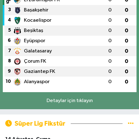
3
Başakşehir
0
0
4
Kocaelispor
0
0
5
Beşiktaş
0
0
6
Eyüpspor
0
0
7
Galatasaray
0
0
8
Çorum FK
0
0
9
Gaziantep FK
0
0
10
Alanyaspor
0
0
Detaylar için tıklayın
Süper Lig Fikstür