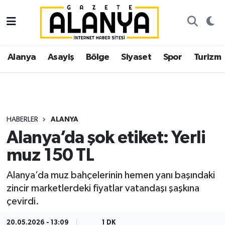
Alanya
İstanbul Nöbetçi Eczaneler
Alanya
Asayiş
Bölge
Siyaset
Spor
Turizm
Asayiş
İstanbul Hava Durumu
Bölge
İstanbul Trafik Yoğunluk Haritası
Siyaset
Süper Lig Puan Durumu ve Fikstür
HABERLER
ALANYA
Alanya’da şok etiket: Yerli
Spor
Tüm Manşetler
muz 150 TL
Turizm
Son Dakika Haberleri
Alanya’da muz bahçelerinin hemen yanı başındaki
zincir marketlerdeki fiyatlar vatandaşı şaşkına
Ekonomi
Haber Arşivi
çevirdi.
Gazipaşa
20.05.2026 - 13:09
1 DK