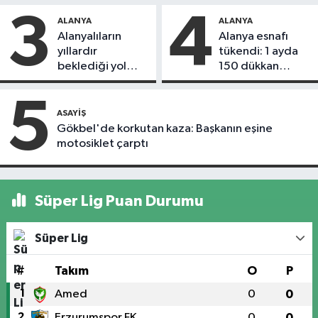
3
4
ALANYA
ALANYA
Alanyalıların
Alanya esnafı
yıllardır
tükendi: 1 ayda
beklediği yol
150 dükkan
askıdan döndü
kapandı
5
ASAYIŞ
Gökbel'de korkutan kaza: Başkanın eşine
motosiklet çarptı
Süper Lig Puan Durumu
Süper Lig
#
Takım
O
P
1
Amed
0
0
2
Erzurumspor FK
0
0