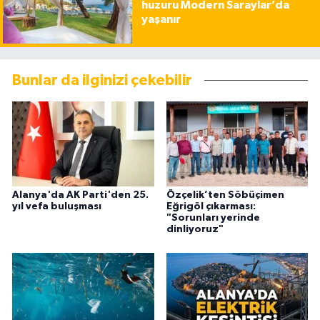
huzuru Modern Saraylar’da
yaşanır
Bunlar da ilginizi çekebilir
Alanya'da AK Parti'den 25.
Özçelik’ten Söbüçimen
yıl vefa buluşması
Eğrigöl çıkarması:
"Sorunları yerinde
dinliyoruz"