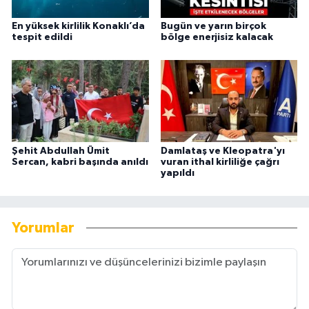
En yüksek kirlilik Konaklı’da
Bugün ve yarın birçok
tespit edildi
bölge enerjisiz kalacak
Şehit Abdullah Ümit
Damlataş ve Kleopatra'yı
Sercan, kabri başında anıldı
vuran ithal kirliliğe çağrı
yapıldı
Yorumlar