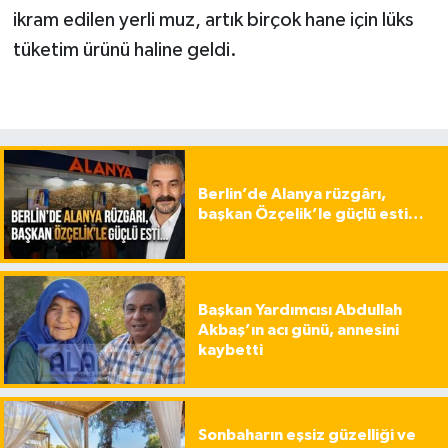
ikram edilen yerli muz, artık birçok hane için lüks
tüketim ürünü haline geldi.
Berlin’de Alanya rüzgârı,
başkan Özçelik’le güçlü esti…
Başkan Yardımcısı Abdullah
Akbaş’ın acı günü, annesini
kaybetti
Sonbaharın eşsiz güzelliği ve