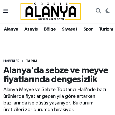
Alanya
İstanbul Nöbetçi Eczaneler
Alanya
Asayiş
Bölge
Siyaset
Spor
Turizm
Asayiş
İstanbul Hava Durumu
Bölge
İstanbul Trafik Yoğunluk Haritası
Siyaset
Süper Lig Puan Durumu ve Fikstür
HABERLER
TARIM
Alanya'da sebze ve meyve
Spor
Tüm Manşetler
fiyatlarında dengesizlik
Turizm
Son Dakika Haberleri
Alanya Meyve ve Sebze Toptancı Hali'nde bazı
ürünlerde fiyatlar geçen yıla göre artarken
Ekonomi
Haber Arşivi
bazılarında ise düşüş yaşanıyor. Bu durum
üreticileri zor durumda bırakıyor.
Gazipaşa