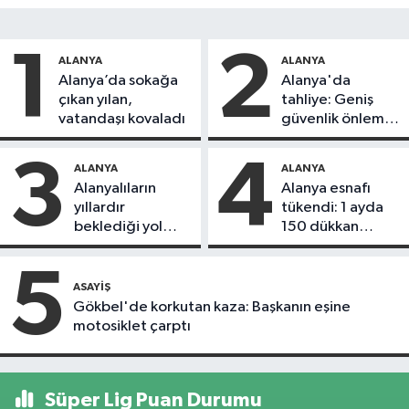
1
2
ALANYA
ALANYA
Alanya’da sokağa
Alanya'da
çıkan yılan,
tahliye: Geniş
vatandaşı kovaladı
güvenlik önlemi
alındı
3
4
ALANYA
ALANYA
Alanyalıların
Alanya esnafı
yıllardır
tükendi: 1 ayda
beklediği yol
150 dükkan
askıdan döndü
kapandı
5
ASAYIŞ
Gökbel'de korkutan kaza: Başkanın eşine
motosiklet çarptı
Süper Lig Puan Durumu