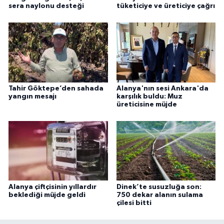
sera naylonu desteği
tüketiciye ve üreticiye çağrı
Tahir Göktepe’den sahada
Alanya'nın sesi Ankara'da
yangın mesajı
karşılık buldu: Muz
üreticisine müjde
Alanya çiftçisinin yıllardır
Dinek’te susuzluğa son:
beklediği müjde geldi
750 dekar alanın sulama
çilesi bitti