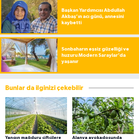
Başkan Yardımcısı Abdullah
Akbaş’ın acı günü, annesini
kaybetti
Sonbaharın eşsiz güzelliği ve
huzuru Modern Saraylar’da
yaşanır
Bunlar da ilginizi çekebilir
Yangın mağduru çiftçilere
Alanya avokadosunda