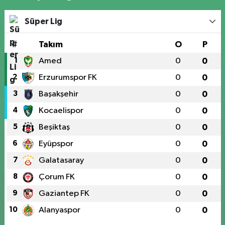
Süper Lig
#
Takım
O
P
1
Amed
0
0
2
Erzurumspor FK
0
0
3
Başakşehir
0
0
4
Kocaelispor
0
0
5
Beşiktaş
0
0
6
Eyüpspor
0
0
7
Galatasaray
0
0
8
Çorum FK
0
0
9
Gaziantep FK
0
0
10
Alanyaspor
0
0