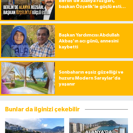
Berlin’de Alanya rüzgârı,
başkan Özçelik’le güçlü esti…
Başkan Yardımcısı Abdullah
Akbaş’ın acı günü, annesini
kaybetti
Sonbaharın eşsiz güzelliği ve
huzuru Modern Saraylar’da
yaşanır
Bunlar da ilginizi çekebilir