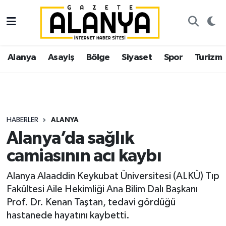
Alanya
İstanbul Nöbetçi Eczaneler
Alanya
Asayiş
Bölge
Siyaset
Spor
Turizm
Asayiş
İstanbul Hava Durumu
Bölge
İstanbul Trafik Yoğunluk Haritası
Siyaset
Süper Lig Puan Durumu ve Fikstür
HABERLER
ALANYA
Alanya’da sağlık
Spor
Tüm Manşetler
camiasının acı kaybı
Turizm
Son Dakika Haberleri
Alanya Alaaddin Keykubat Üniversitesi (ALKÜ) Tıp
Fakültesi Aile Hekimliği Ana Bilim Dalı Başkanı
Ekonomi
Haber Arşivi
Prof. Dr. Kenan Taştan, tedavi gördüğü
hastanede hayatını kaybetti.
Gazipaşa