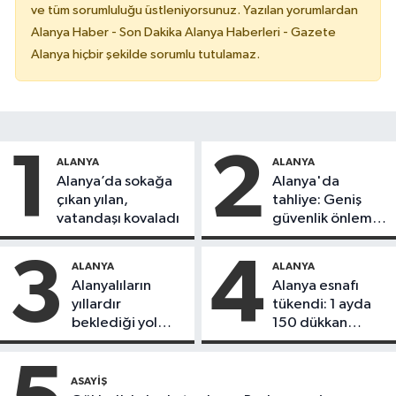
ve tüm sorumluluğu üstleniyorsunuz. Yazılan yorumlardan
Alanya Haber - Son Dakika Alanya Haberleri - Gazete
Alanya hiçbir şekilde sorumlu tutulamaz.
1
2
ALANYA
ALANYA
Alanya’da sokağa
Alanya'da
çıkan yılan,
tahliye: Geniş
vatandaşı kovaladı
güvenlik önlemi
alındı
3
4
ALANYA
ALANYA
Alanyalıların
Alanya esnafı
yıllardır
tükendi: 1 ayda
beklediği yol
150 dükkan
askıdan döndü
kapandı
ASAYIŞ