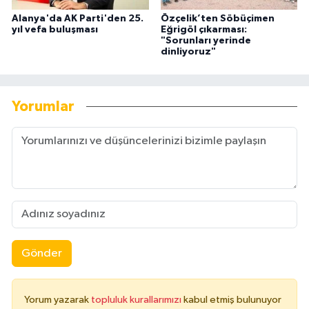
Alanya'da AK Parti'den 25.
Özçelik’ten Söbüçimen
yıl vefa buluşması
Eğrigöl çıkarması:
"Sorunları yerinde
dinliyoruz"
Yorumlar
Gönder
Yorum yazarak
topluluk kurallarımızı
kabul etmiş bulunuyor