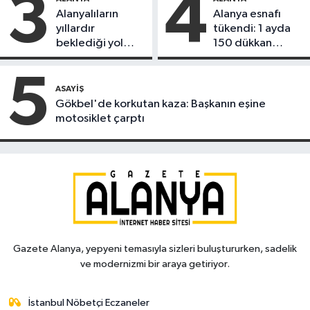
3
4
Alanyalıların
Alanya esnafı
yıllardır
tükendi: 1 ayda
beklediği yol
150 dükkan
askıdan döndü
kapandı
5
ASAYIŞ
Gökbel'de korkutan kaza: Başkanın eşine
motosiklet çarptı
Gazete Alanya, yepyeni temasıyla sizleri buluştururken, sadelik
ve modernizmi bir araya getiriyor.
İstanbul Nöbetçi Eczaneler