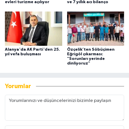
evleri turizme açılıyor
ve 7 yıllık acı bilanço
Alanya'da AK Parti'den 25.
Özçelik’ten Söbüçimen
yıl vefa buluşması
Eğrigöl çıkarması:
"Sorunları yerinde
dinliyoruz"
Yorumlar