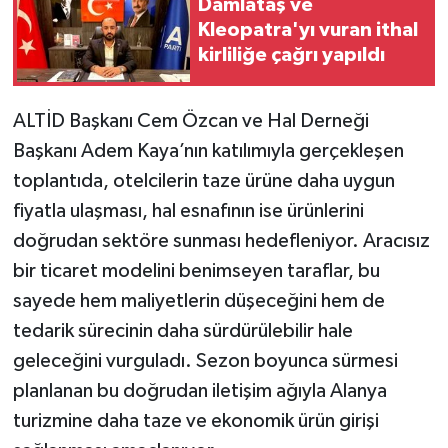
Damlataş ve
Kleopatra'yı vuran ithal
kirliliğe çağrı yapıldı
ALTİD Başkanı Cem Özcan ve Hal Derneği
Başkanı Adem Kaya’nın katılımıyla gerçekleşen
toplantıda, otelcilerin taze ürüne daha uygun
fiyatla ulaşması, hal esnafının ise ürünlerini
doğrudan sektöre sunması hedefleniyor. Aracısız
bir ticaret modelini benimseyen taraflar, bu
sayede hem maliyetlerin düşeceğini hem de
tedarik sürecinin daha sürdürülebilir hale
geleceğini vurguladı. Sezon boyunca sürmesi
planlanan bu doğrudan iletişim ağıyla Alanya
turizmine daha taze ve ekonomik ürün girişi