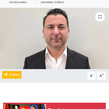
YAYINLANMA
OKUNMA SÜRESI
Paylaş
-
+
A
A