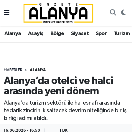
Alanya
İstanbul Nöbetçi Eczaneler
Alanya
Asayiş
Bölge
Siyaset
Spor
Turizm
Asayiş
İstanbul Hava Durumu
Bölge
İstanbul Trafik Yoğunluk Haritası
Siyaset
Süper Lig Puan Durumu ve Fikstür
HABERLER
ALANYA
Alanya’da otelci ve halci
Spor
Tüm Manşetler
arasında yeni dönem
Turizm
Son Dakika Haberleri
Alanya’da turizm sektörü ile hal esnafı arasında
tedarik zincirini kısaltacak devrim niteliğinde bir iş
Ekonomi
Haber Arşivi
birliği adımı atıldı.
Gazipaşa
16.06.2026 - 16:50
1 DK