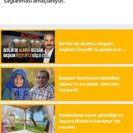
sağlanması amaçlanıyor.
Berlin’de Alanya rüzgârı,
başkan Özçelik’le güçlü esti…
Başkan Yardımcısı Abdullah
Akbaş’ın acı günü, annesini
kaybetti
Sonbaharın eşsiz güzelliği ve
huzuru Modern Saraylar’da
yaşanır