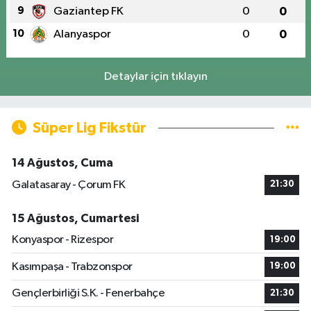
9
Gaziantep FK
0
0
10
Alanyaspor
0
0
Detaylar için tıklayın
Süper Lig Fikstür
14 Ağustos, Cuma
Galatasaray - Çorum FK
21:30
15 Ağustos, Cumartesi
Konyaspor - Rizespor
19:00
Kasımpaşa - Trabzonspor
19:00
Gençlerbirliği S.K. - Fenerbahçe
21:30