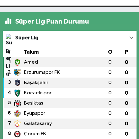
Süper Lig Puan Durumu
Süper Lig
#
Takım
O
P
1
Amed
0
0
2
Erzurumspor FK
0
0
3
Başakşehir
0
0
4
Kocaelispor
0
0
5
Beşiktaş
0
0
6
Eyüpspor
0
0
7
Galatasaray
0
0
8
Çorum FK
0
0