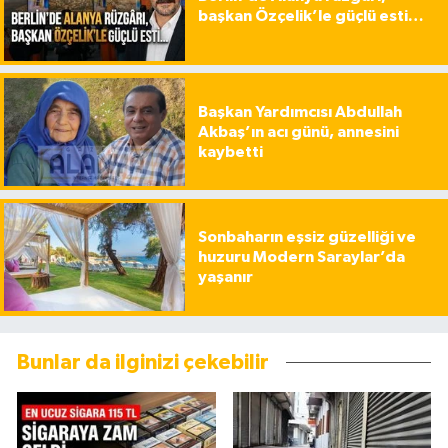
başkan Özçelik’le güçlü esti…
Başkan Yardımcısı Abdullah
Akbaş’ın acı günü, annesini
kaybetti
Sonbaharın eşsiz güzelliği ve
huzuru Modern Saraylar’da
yaşanır
Bunlar da ilginizi çekebilir