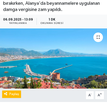
bırakırken, Alanya'da beyannamelere uygulanan
damga vergisine zam yapıldı.
06.09.2025 - 13:09
1 DK
YAYINLANMA
OKUNMA SÜRESI
Paylaş
-
+
A
A