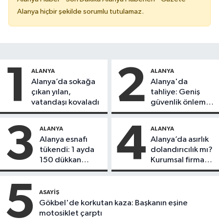
Alanya hiçbir şekilde sorumlu tutulamaz.
1
2
ALANYA
ALANYA
Alanya’da sokağa
Alanya'da
çıkan yılan,
tahliye: Geniş
vatandaşı kovaladı
güvenlik önlemi
alındı
3
4
ALANYA
ALANYA
Alanya esnafı
Alanya’da asırlık
tükendi: 1 ayda
dolandırıcılık mı?
150 dükkan
Kurumsal firma
kapandı
Remax Metro
hedefte, kiracı
5
daireyi sattı!
ASAYIŞ
Gökbel'de korkutan kaza: Başkanın eşine
motosiklet çarptı