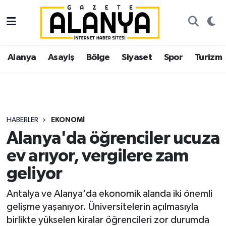
Alanya
İstanbul Nöbetçi Eczaneler
Alanya
Asayiş
Bölge
Siyaset
Spor
Turizm
Asayiş
İstanbul Hava Durumu
Bölge
İstanbul Trafik Yoğunluk Haritası
Siyaset
Süper Lig Puan Durumu ve Fikstür
HABERLER
EKONOMI
Alanya'da öğrenciler ucuza
Spor
Tüm Manşetler
ev arıyor, vergilere zam
Turizm
Son Dakika Haberleri
geliyor
Ekonomi
Haber Arşivi
Antalya ve Alanya'da ekonomik alanda iki önemli
gelişme yaşanıyor. Üniversitelerin açılmasıyla
Gazipaşa
birlikte yükselen kiralar öğrencileri zor durumda