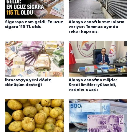
Sigaraya zam geldi: En ucuz
Alanya esnafı kırmızı alarm
sigara 115 TL oldu
veriyor: Temmuz ayında
rekor kapanış
İhracatçıya yeni döviz
Alanya esnafına müjde:
dönüşüm desteği
Kredi limitleri yükseldi,
vadeler uzadı