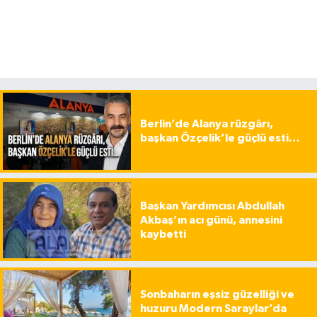
Berlin’de Alanya rüzgârı,
başkan Özçelik’le güçlü esti…
Başkan Yardımcısı Abdullah
Akbaş’ın acı günü, annesini
kaybetti
Sonbaharın eşsiz güzelliği ve
huzuru Modern Saraylar’da