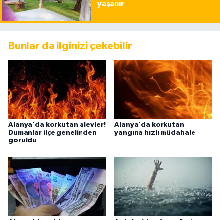
yaşanır
Bunlar da ilginizi çekebilir
Alanya'da korkutan alevler!
Alanya'da korkutan
Dumanlar ilçe genelinden
yangına hızlı müdahale
görüldü