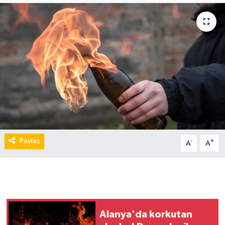
Paylaş
-
+
A
A
Alanya'da korkutan