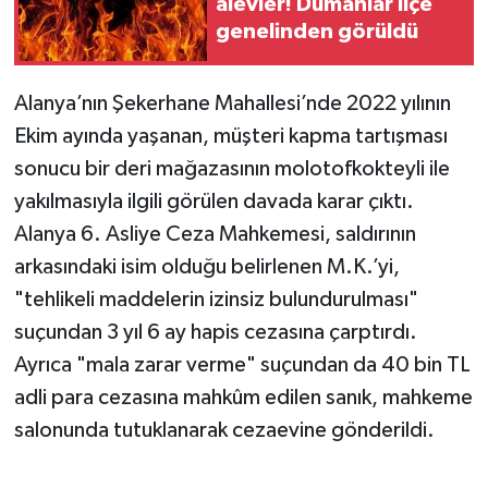
alevler! Dumanlar ilçe
genelinden görüldü
Alanya’nın Şekerhane Mahallesi’nde 2022 yılının
Ekim ayında yaşanan, müşteri kapma tartışması
sonucu bir deri mağazasının molotofkokteyli ile
yakılmasıyla ilgili görülen davada karar çıktı.
Alanya 6. Asliye Ceza Mahkemesi, saldırının
arkasındaki isim olduğu belirlenen M.K.’yi,
"tehlikeli maddelerin izinsiz bulundurulması"
suçundan 3 yıl 6 ay hapis cezasına çarptırdı.
Ayrıca "mala zarar verme" suçundan da 40 bin TL
adli para cezasına mahkûm edilen sanık, mahkeme
salonunda tutuklanarak cezaevine gönderildi.