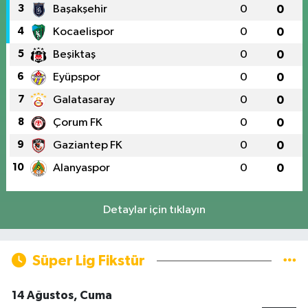
3
Başakşehir
0
0
4
Kocaelispor
0
0
5
Beşiktaş
0
0
6
Eyüpspor
0
0
7
Galatasaray
0
0
8
Çorum FK
0
0
9
Gaziantep FK
0
0
10
Alanyaspor
0
0
Detaylar için tıklayın
Süper Lig Fikstür
14 Ağustos, Cuma