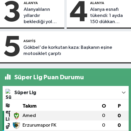
3
4
ALANYA
ALANYA
Alanyalıların
Alanya esnafı
yıllardır
tükendi: 1 ayda
beklediği yol
150 dükkan
askıdan döndü
kapandı
5
ASAYIŞ
Gökbel'de korkutan kaza: Başkanın eşine
motosiklet çarptı
Süper Lig Puan Durumu
Süper Lig
#
Takım
O
P
1
Amed
0
0
2
Erzurumspor FK
0
0