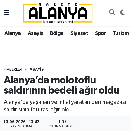
Alanya
İstanbul Nöbetçi Eczaneler
Alanya
Asayiş
Bölge
Siyaset
Spor
Turizm
Asayiş
İstanbul Hava Durumu
Bölge
İstanbul Trafik Yoğunluk Haritası
Siyaset
Süper Lig Puan Durumu ve Fikstür
HABERLER
ASAYIŞ
Alanya’da molotoflu
Spor
Tüm Manşetler
saldırının bedeli ağır oldu
Turizm
Son Dakika Haberleri
Alanya'da yaşanan ve infial yaratan deri mağazası
saldırısının faturası ağır oldu.
Ekonomi
Haber Arşivi
10.06.2026 - 13:43
1 DK
Gazipaşa
YAYINLANMA
OKUNMA SÜRESI