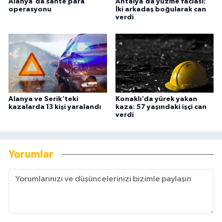
Alanya'da sahte para
Antalya’da yüzme faciası:
operasyonu
İki arkadaş boğularak can
verdi
Alanya ve Serik'teki
Konaklı’da yürek yakan
kazalarda 13 kişi yaralandı
kaza: 57 yaşındaki işçi can
verdi
Yorumlar