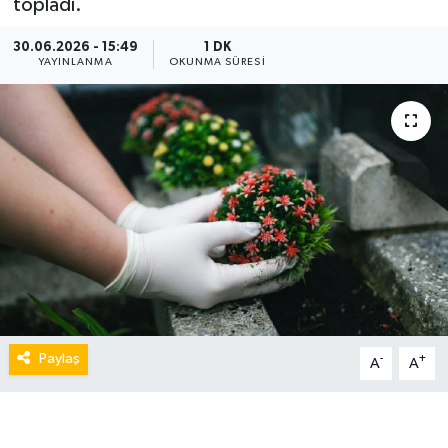
topladı.
30.06.2026 - 15:49
1 DK
YAYINLANMA
OKUNMA SÜRESI
Paylaş
-
+
A
A