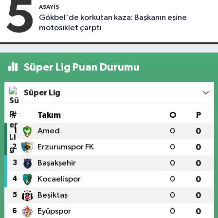
5
ASAYIŞ
Gökbel'de korkutan kaza: Başkanın eşine
motosiklet çarptı
Süper Lig Puan Durumu
Süper Lig
#
Takım
O
P
1
Amed
0
0
2
Erzurumspor FK
0
0
3
Başakşehir
0
0
4
Kocaelispor
0
0
5
Beşiktaş
0
0
6
Eyüpspor
0
0