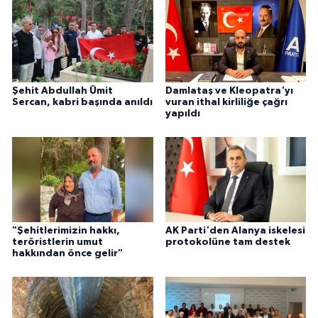
Şehit Abdullah Ümit
Damlataş ve Kleopatra'yı
Sercan, kabri başında anıldı
vuran ithal kirliliğe çağrı
yapıldı
"Şehitlerimizin hakkı,
AK Parti'den Alanya iskelesi
teröristlerin umut
protokolüne tam destek
hakkından önce gelir"