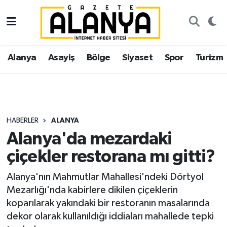
Alanya
İstanbul Nöbetçi Eczaneler
Alanya
Asayiş
Bölge
Siyaset
Spor
Turizm
Asayiş
İstanbul Hava Durumu
Bölge
İstanbul Trafik Yoğunluk Haritası
Siyaset
Süper Lig Puan Durumu ve Fikstür
HABERLER
ALANYA
Alanya'da mezardaki
Spor
Tüm Manşetler
çiçekler restorana mı gitti?
Turizm
Son Dakika Haberleri
Alanya'nın Mahmutlar Mahallesi'ndeki Dörtyol
Mezarlığı'nda kabirlere dikilen çiçeklerin
Ekonomi
Haber Arşivi
koparılarak yakındaki bir restoranın masalarında
dekor olarak kullanıldığı iddiaları mahallede tepki
Gazipaşa