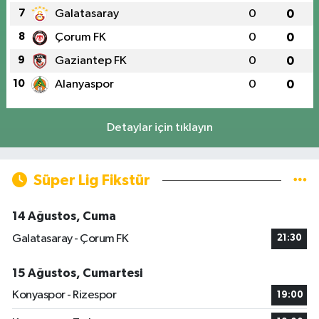
7
Galatasaray
0
0
8
Çorum FK
0
0
9
Gaziantep FK
0
0
10
Alanyaspor
0
0
Detaylar için tıklayın
Süper Lig Fikstür
14 Ağustos, Cuma
Galatasaray - Çorum FK
21:30
15 Ağustos, Cumartesi
Konyaspor - Rizespor
19:00