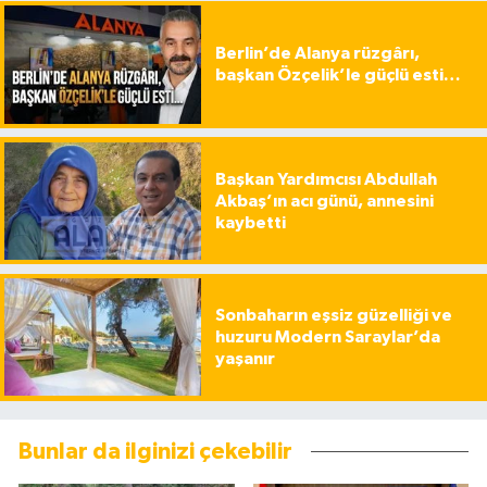
Berlin’de Alanya rüzgârı,
başkan Özçelik’le güçlü esti…
Başkan Yardımcısı Abdullah
Akbaş’ın acı günü, annesini
kaybetti
Sonbaharın eşsiz güzelliği ve
huzuru Modern Saraylar’da
yaşanır
Bunlar da ilginizi çekebilir