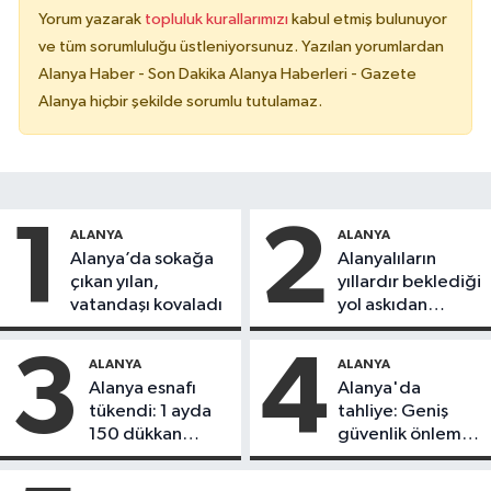
Yorum yazarak
topluluk kurallarımızı
kabul etmiş bulunuyor
ve tüm sorumluluğu üstleniyorsunuz. Yazılan yorumlardan
Alanya Haber - Son Dakika Alanya Haberleri - Gazete
Alanya hiçbir şekilde sorumlu tutulamaz.
1
2
ALANYA
ALANYA
Alanya’da sokağa
Alanyalıların
çıkan yılan,
yıllardır beklediği
vatandaşı kovaladı
yol askıdan
döndü
3
4
ALANYA
ALANYA
Alanya esnafı
Alanya'da
tükendi: 1 ayda
tahliye: Geniş
150 dükkan
güvenlik önlemi
kapandı
alındı