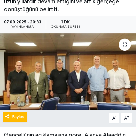
uzun yıllardır devam ettiğini ve artık gerçeğe
dönüştüğünü belirtti.
07.09.2025 - 20:33
1 DK
YAYINLANMA
OKUNMA SÜRESI
Paylaş
-
+
A
A
Gencelli'nin açıklamasına göre, Alanya Alaaddin