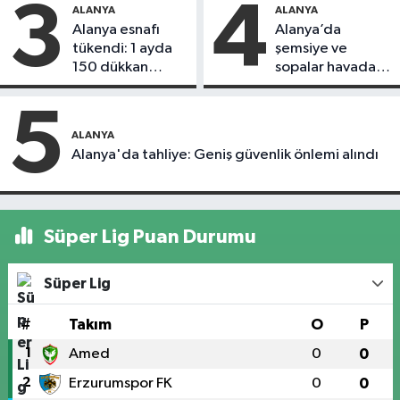
3
4
ALANYA
ALANYA
Alanya esnafı
Alanya’da
tükendi: 1 ayda
şemsiye ve
150 dükkan
sopalar havada
kapandı
uçuştu
5
ALANYA
Alanya'da tahliye: Geniş güvenlik önlemi alındı
Süper Lig Puan Durumu
Süper Lig
#
Takım
O
P
1
Amed
0
0
2
Erzurumspor FK
0
0