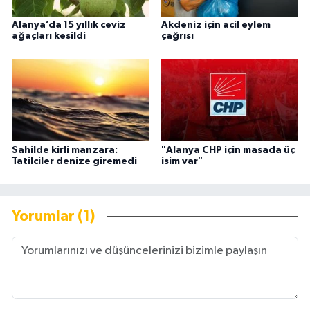
Alanya’da 15 yıllık ceviz
Akdeniz için acil eylem
ağaçları kesildi
çağrısı
Sahilde kirli manzara:
"Alanya CHP için masada üç
Tatilciler denize giremedi
isim var"
Yorumlar (1)