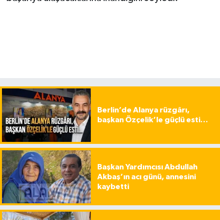
Berlin’de Alanya rüzgârı,
başkan Özçelik’le güçlü esti…
Başkan Yardımcısı Abdullah
Akbaş’ın acı günü, annesini
kaybetti