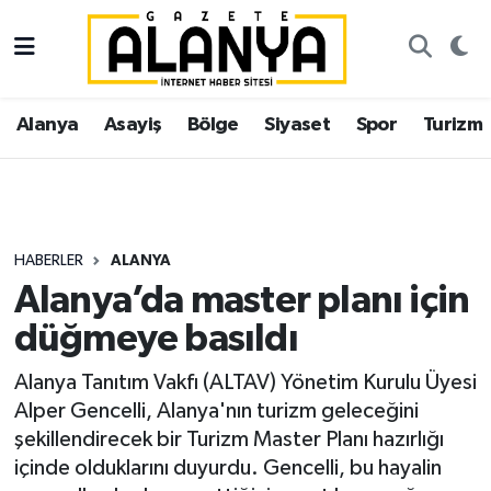
Alanya
İstanbul Nöbetçi Eczaneler
Alanya
Asayiş
Bölge
Siyaset
Spor
Turizm
Asayiş
İstanbul Hava Durumu
Bölge
İstanbul Trafik Yoğunluk Haritası
Siyaset
Süper Lig Puan Durumu ve Fikstür
HABERLER
ALANYA
Alanya’da master planı için
Spor
Tüm Manşetler
düğmeye basıldı
Turizm
Son Dakika Haberleri
Alanya Tanıtım Vakfı (ALTAV) Yönetim Kurulu Üyesi
Alper Gencelli, Alanya'nın turizm geleceğini
Ekonomi
Haber Arşivi
şekillendirecek bir Turizm Master Planı hazırlığı
içinde olduklarını duyurdu. Gencelli, bu hayalin
Gazipaşa