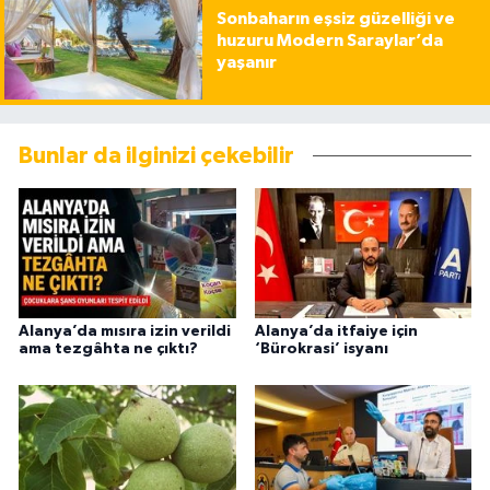
Sonbaharın eşsiz güzelliği ve
huzuru Modern Saraylar’da
yaşanır
Bunlar da ilginizi çekebilir
Alanya’da mısıra izin verildi
Alanya’da itfaiye için
ama tezgâhta ne çıktı?
‘Bürokrasi’ isyanı