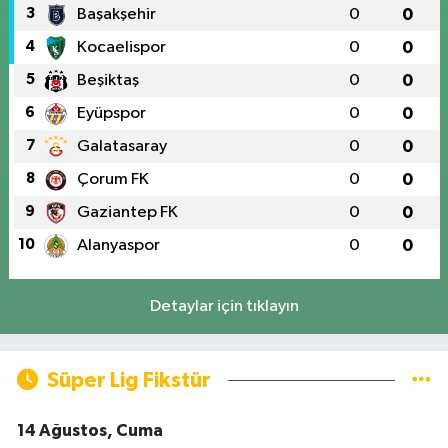
3
Başakşehir
0
0
4
Kocaelispor
0
0
5
Beşiktaş
0
0
6
Eyüpspor
0
0
7
Galatasaray
0
0
8
Çorum FK
0
0
9
Gaziantep FK
0
0
10
Alanyaspor
0
0
Detaylar için tıklayın
Süper Lig Fikstür
14 Ağustos, Cuma