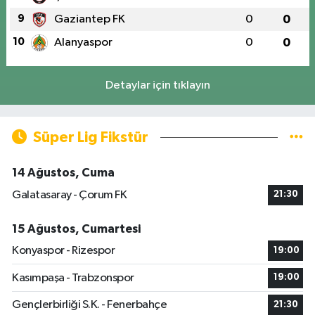
9
Gaziantep FK
0
0
10
Alanyaspor
0
0
Detaylar için tıklayın
Süper Lig Fikstür
14 Ağustos, Cuma
Galatasaray - Çorum FK
21:30
15 Ağustos, Cumartesi
Konyaspor - Rizespor
19:00
Kasımpaşa - Trabzonspor
19:00
Gençlerbirliği S.K. - Fenerbahçe
21:30