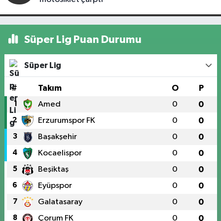
Süper Lig Puan Durumu
Süper Lig
#
Takım
O
P
1
Amed
0
0
2
Erzurumspor FK
0
0
3
Başakşehir
0
0
4
Kocaelispor
0
0
5
Beşiktaş
0
0
6
Eyüpspor
0
0
7
Galatasaray
0
0
8
Çorum FK
0
0