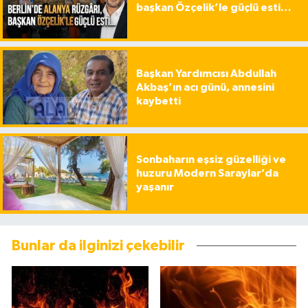
başkan Özçelik’le güçlü esti…
Başkan Yardımcısı Abdullah
Akbaş’ın acı günü, annesini
kaybetti
Sonbaharın eşsiz güzelliği ve
huzuru Modern Saraylar’da
yaşanır
Bunlar da ilginizi çekebilir