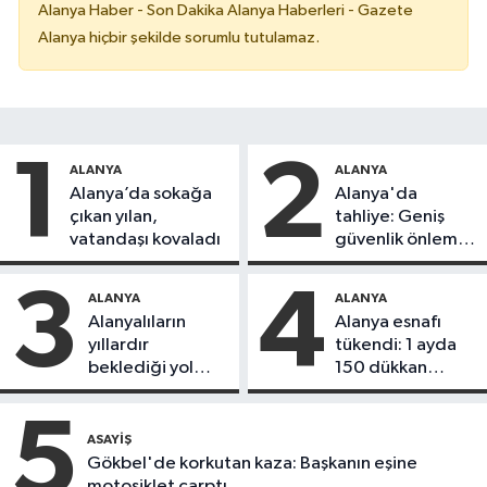
Alanya Haber - Son Dakika Alanya Haberleri - Gazete
Alanya hiçbir şekilde sorumlu tutulamaz.
1
2
ALANYA
ALANYA
Alanya’da sokağa
Alanya'da
çıkan yılan,
tahliye: Geniş
vatandaşı kovaladı
güvenlik önlemi
alındı
3
4
ALANYA
ALANYA
Alanyalıların
Alanya esnafı
yıllardır
tükendi: 1 ayda
beklediği yol
150 dükkan
askıdan döndü
kapandı
5
ASAYIŞ
Gökbel'de korkutan kaza: Başkanın eşine
motosiklet çarptı