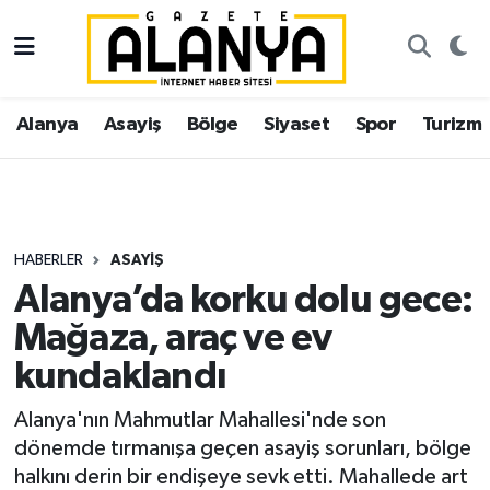
Alanya
İstanbul Nöbetçi Eczaneler
Alanya
Asayiş
Bölge
Siyaset
Spor
Turizm
Asayiş
İstanbul Hava Durumu
Bölge
İstanbul Trafik Yoğunluk Haritası
Siyaset
Süper Lig Puan Durumu ve Fikstür
HABERLER
ASAYIŞ
Alanya’da korku dolu gece:
Spor
Tüm Manşetler
Mağaza, araç ve ev
Turizm
Son Dakika Haberleri
kundaklandı
Ekonomi
Haber Arşivi
Alanya'nın Mahmutlar Mahallesi'nde son
dönemde tırmanışa geçen asayiş sorunları, bölge
Gazipaşa
halkını derin bir endişeye sevk etti. Mahallede art