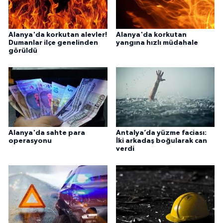
Alanya'da korkutan alevler!
Alanya'da korkutan
Dumanlar ilçe genelinden
yangına hızlı müdahale
görüldü
Alanya'da sahte para
Antalya’da yüzme faciası:
operasyonu
İki arkadaş boğularak can
verdi