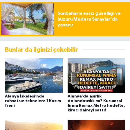
Sonbaharın eşsiz güzelliği ve
huzuru Modern Saraylar’da
yaşanır
Bunlar da ilginizi çekebilir
Alanya İskelesi’nde
Alanya’da asırlık
ruhsatsız teknelere 1 Kasım
dolandırıcılık mı? Kurumsal
freni
firma Remax Metro hedefte,
kiracı daireyi sattı!