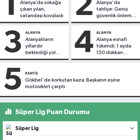
1
2
Alanya’da sokağa
Alanya'da
çıkan yılan,
tahliye: Geniş
vatandaşı kovaladı
güvenlik önlemi
alındı
3
4
ALANYA
ALANYA
Alanyalıların
Alanya esnafı
yıllardır
tükendi: 1 ayda
beklediği yol
150 dükkan
askıdan döndü
kapandı
5
ASAYIŞ
Gökbel'de korkutan kaza: Başkanın eşine
motosiklet çarptı
Süper Lig Puan Durumu
Süper Lig