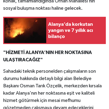
konak, tamamlandığında Orhan Mahallesi’nin
sosyal buluşma noktası haline gelecek.
Alanya’da korkutan
yangın ve 7 yıllık acı
bilanço
"HİZMETİ ALANYA’NIN HER NOKTASINA
ULAŞTIRACAĞIZ"
Sahadaki teknik personelden çalışmaların son
durumu hakkında detaylı bilgi alan Belediye
Başkanı Osman Tarık Özçelik, merkezden kırsala
kadar Alanya'nın her noktasına eşit ve kaliteli
hizmet götürmek için mesai mefhumu
gözetmeden çalışmaya devam edeceklerini