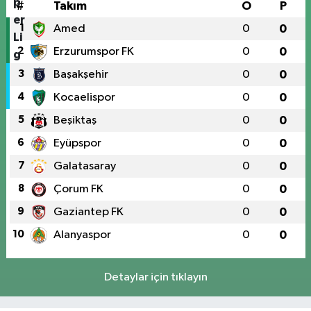
#
Takım
O
P
1
Amed
0
0
2
Erzurumspor FK
0
0
3
Başakşehir
0
0
4
Kocaelispor
0
0
5
Beşiktaş
0
0
6
Eyüpspor
0
0
7
Galatasaray
0
0
8
Çorum FK
0
0
9
Gaziantep FK
0
0
10
Alanyaspor
0
0
Detaylar için tıklayın