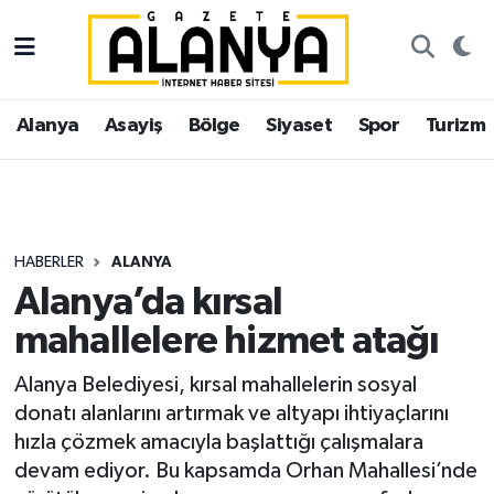
Alanya
İstanbul Nöbetçi Eczaneler
Alanya
Asayiş
Bölge
Siyaset
Spor
Turizm
Asayiş
İstanbul Hava Durumu
Bölge
İstanbul Trafik Yoğunluk Haritası
Siyaset
Süper Lig Puan Durumu ve Fikstür
HABERLER
ALANYA
Alanya’da kırsal
Spor
Tüm Manşetler
mahallelere hizmet atağı
Turizm
Son Dakika Haberleri
Alanya Belediyesi, kırsal mahallelerin sosyal
donatı alanlarını artırmak ve altyapı ihtiyaçlarını
Ekonomi
Haber Arşivi
hızla çözmek amacıyla başlattığı çalışmalara
devam ediyor. Bu kapsamda Orhan Mahallesi’nde
Gazipaşa