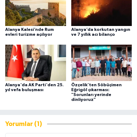
Alanya Kalesi’nde Rum
Alanya’da korkutan yangın
evleri turizme açılıyor
ve 7 yıllık acı bilanço
Alanya'da AK Parti'den 25.
Özçelik’ten Söbüçimen
yıl vefa buluşması
Eğrigöl çıkarması:
"Sorunları yerinde
dinliyoruz"
Yorumlar (1)