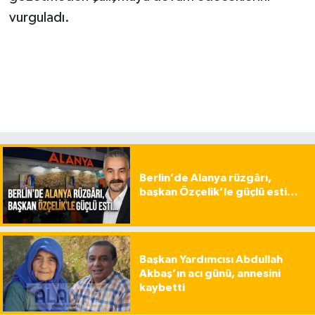
vurguladı.
Berlin’de Alanya rüzgârı,
başkan Özçelik’le güçlü esti…
Başkan Yardımcısı Abdullah
Akbaş’ın acı günü, annesini
kaybetti